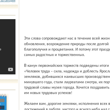
 за сегодня
Эти слова сопровождают нас в течение всей жизни, в них – и светлая пора
обновления, возрождение природы после долгой 
благополучия и процветания. И потому этот празд
самых радостных и торжественных.
В канун первомайских торжеств подведены итоги городского смотра-конкурса
«Человек труда – сила, надежда и доблесть Ярос
земляков, добившихся наивысших производствен
минувшего года, стали лауреатами смотра, их по
трудовой славы музея города. Хочется поздравить
им новых трудовых успехов!
Желаем вам, дорогие земляки, исполнения всех ваших надежд и планов,
»
с
достижений в работе, чистого и ясного неба над 