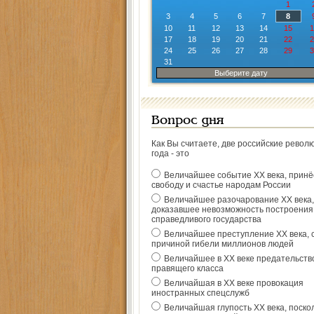
1
3
4
5
6
7
8
10
11
12
13
14
15
1
17
18
19
20
21
22
2
24
25
26
27
28
29
3
31
Выберите дату
Вопрос дня
Как Вы считаете, две российские револ
года - это
Величайшее событие ХХ века, прин
свободу и счастье народам России
Величайшее разочарование ХХ века,
доказавшее невозможность построения
справедливого государства
Величайшее преступление ХХ века, 
причиной гибели миллионов людей
Величайшее в ХХ веке предательств
правящего класса
Величайшая в ХХ веке провокация
иностранных спецслужб
Величайшая глупость ХХ века, поско