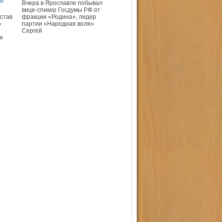
Вчера в Ярославле побывал
вице-спикер Госдумы РФ от
став
фракции «Родина», лидер
о
партии «Народная воля»
Сергей
я