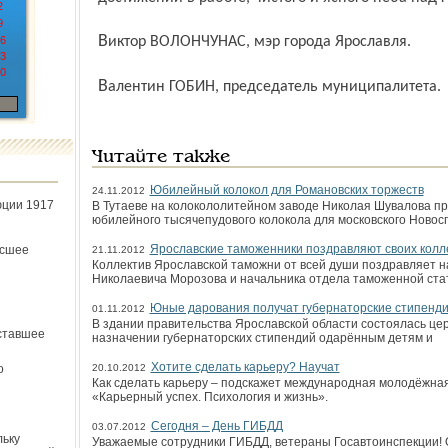
2
9
6
Виктор ВОЛОНЧУНАС, мэр города Ярославля.
3
0
Валентин ГОБИН, председатель муниципалитета.
Читайте также
Юбилейный колокол для Романовских торжеств
24.11.2012
юции 1917
В Тутаеве на колокололитейном заводе Николая Шувалова п
юбилейного тысячепудового колокола для московского Новос
Ярославские таможенники поздравляют своих колл
ёсшее
21.11.2012
Коллектив Ярославской таможни от всей души поздравляет 
Николаевича Морозова и начальника отдела таможенной ста
Юные дарования получат губернаторские стипенд
01.11.2012
В здании правительства Ярославской области состоялась це
ставшее
назначении губернаторских стипендий одарённым детям и
Хотите сделать карьеру? Научат
о
20.10.2012
Как сделать карьеру – подскажет международная молодёжна
«Карьерный успех. Психология и жизнь».
Сегодня – День ГИБДД
03.07.2012
льку
Уважаемые сотрудники ГИБДД, ветераны Госавтоинспекции! 