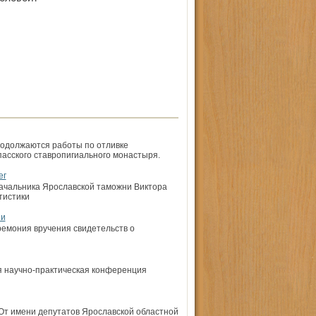
родолжаются работы по отливке
пасского ставропигиального монастыря.
ег
начальника Ярославской таможни Виктора
тистики
ии
ремония вручения свидетельств о
я научно-практическая конференция
От имени депутатов Ярославской областной