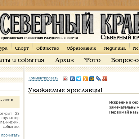
ура
Спорт
Общество
Образование
Медицина
Ис
аты и события
Архив
Фото
Вопрос-
Комментировать
Уважаемые ярославцы!
ь лет в
Искренне и сер
замечательным
Первомай назы
открыт 23
 скульптор
пачинский.
 событию,
прочитать