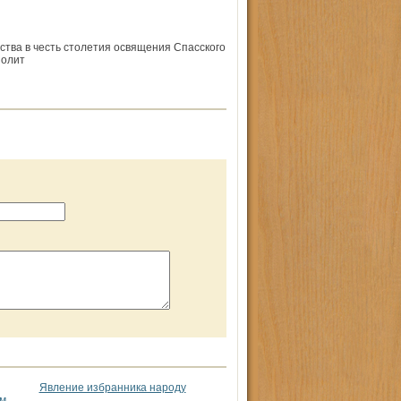
ства в честь столетия освящения Спасского
полит
Явление избранника народу
ом