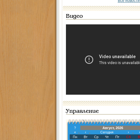
Все новости
Видео
Управление
?
Август, 2026
«
‹
Сегодня
›
Пн
Вт
Ср
Чт
Пт
Сб
В