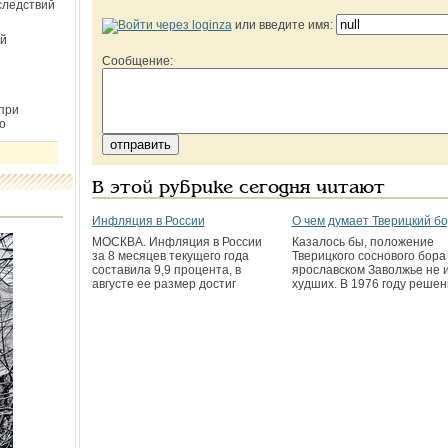
следствий
или введите имя:
й
Сообщение:
при
о
В этой рубрике сегодня читают
Инфляция в России
О чем думает Тверицкий б
МОСКВА. Инфляция в России
Казалось бы, положение
за 8 месяцев текущего года
Тверицкого соснового бора
составила 9,9 процента, в
ярославском Заволжье не 
августе ее размер достиг
худших. В 1976 году реше