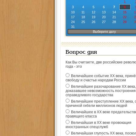
1
3
4
5
6
7
8
10
11
12
13
14
15
1
17
18
19
20
21
22
2
24
25
26
27
28
29
3
31
Выберите дату
Вопрос дня
Как Вы считаете, две российские револ
года - это
Величайшее событие ХХ века, прин
свободу и счастье народам России
Величайшее разочарование ХХ века,
доказавшее невозможность построения
справедливого государства
Величайшее преступление ХХ века, 
причиной гибели миллионов людей
Величайшее в ХХ веке предательств
правящего класса
Величайшая в ХХ веке провокация
иностранных спецслужб
Величайшая глупость ХХ века, поско