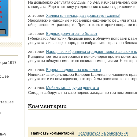
2
На довыборах депутата облдумы по 8-му избирательному окр
кандидата. Еще в пятницу уведомление о самовыдвижении в
9
6
Халява кончилась, да здравствует халява!
27.10.2005
3
Ярославские народные избранники наконец-то решили отказа
0
общественном транспорте. Принятые во вторник поправки в 
Бедных депутатов не бывает
10.02.2005
Губернатор Анатолий Лисицын внес в облдуму поправки к зак
депутата, лишающие народных избранников права на беспла
Народные избранники страдают вместе со своим 
20.01.2005
К акциям протеста ветеранов и пенсионеров против монетиза
депутаты облдумы вместе со своими помощниками. Некотор
юции 1917
Борцы за идею – на вес золота
29.07.2004
Инициатива вице-спикера Валерия Шамина по лишению прав
ёсшее
депутатов и их помощников, о которой мы рассказали во втор
Мобильник – орудие депутата
27.04.2004
Сегодня соберутся на свое первое заседание три постоянны
ставшее
Комментарии
о
Написать комментарий
Подписаться на обновления
льку