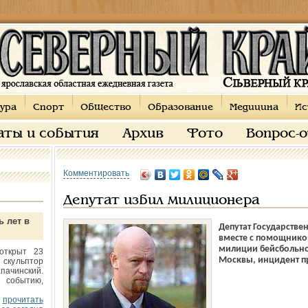
ура
Спорт
Общество
Образование
Медицина
Ис
аты и события
Архив
Фото
Вопрос-
Комментировать
Депутат избил милиционера
ь лет в
Депутат Государств
вместе с помощнико
милиции бейсбольно
открыт 23
Москвы, инцидент п
 скульптор
пачинский.
 событию,
прочитать