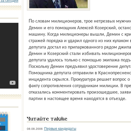
 за сегодня
По словам милиционеров, трое нетрезвых мужчин, среди которых были 29-летний
Демин и его помощник Алексей Козерский, остан
машину. Когда милиционеры вышли, Демин с кри
стражей порядка и ударил одного из них кулаком 
депутата достал из припаркованного рядом джип
Демин и Козерский стали избивать милиционеро
депутата удалось только с помощью экипажа под
Поскольку Демин предъявил удостоверение депута
Помощника депутата отправили в Краснопресненск
инцидента скрылся. Прокуратура решает вопрос о
факту сопротивления сотрудникам милиции. В пр
отказались комментировать произошедшее, заяви
партии в настоящее время находятся в отъезде.
Читайте также
»
с
Первые кандидаты
08.08.2006