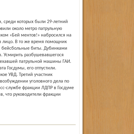
овили около метро патрульную
ком «Бей ментов!» набросился на
в лицо. В то же время помощник
а бейсбольные биты. Дубинками
в. Усмирить разбушевавшегося
ъехавшей патрульной машины ГАИ.
та Госдумы, его отпустили.
ое УВД. Третий участник
 возбуждении уголовного дела по
есс-службе фракции ЛДПР в Госдуме
в, что руководители фракции