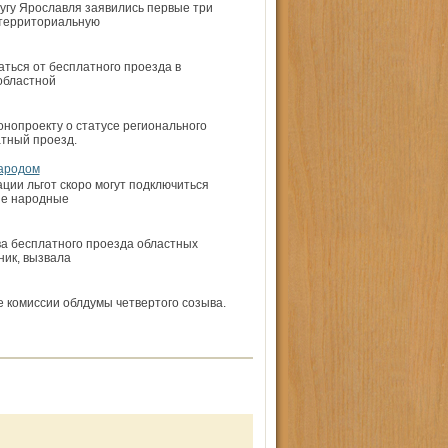
угу Ярославля заявились первые три
 территориальную
ться от бесплатного проезда в
областной
онопроекту о статусе регионального
тный проезд.
народом
ции льгот скоро могут подключиться
ые народные
а бесплатного проезда областных
ник, вызвала
е комиссии облдумы четвертого созыва.