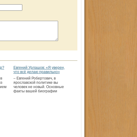
ор?
Евгений Урлашов: «Я уверен,
что всё делаю правильно»
 в
– Евгений Робертович, в
из
ярославской политике вы
нием
человек не новый. Основные
факты вашей биографии