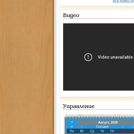
Все новости
Видео
Управление
?
Август, 2026
«
‹
Сегодня
›
Пн
Вт
Ср
Чт
Пт
Сб
В