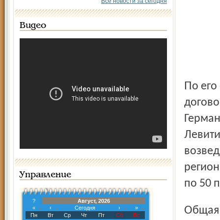
Все новости за сегодня
Видео
По его словам, в конце прошлой недели была достигнута
догово
Герман
Левити
возвед
регион
Управление
по 50 
?
Август, 2026
Общая стоимость строительства оценивается в 5 млрд.
«
‹
Сегодня
›
»
Пн
Вт
Ср
Чт
Пт
Сб
Вс