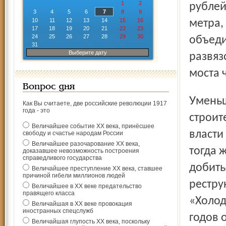
1
2
рублей
3
4
5
6
7
8
9
10
11
12
13
14
15
16
метра,
17
18
19
20
21
22
23
24
25
26
27
28
29
30
объеди
31
Выберите дату
развяз
моста 
Вопрос дня
Уменьшение расходов областного бюджета на
Как Вы считаете, две российские революции 1917
года - это
строит
Величайшее событие ХХ века, принёсшее
власти
свободу и счастье народам России
Величайшее разочарование ХХ века,
тогда 
доказавшее невозможность построения
справедливого государства
добить
Величайшее преступление ХХ века, ставшее
причиной гибели миллионов людей
рестру
Величайшее в ХХ веке предательство
правящего класса
«Холод
Величайшая в ХХ веке провокация
иностранных спецслужб
годов 
Величайшая глупость ХХ века, поскольку