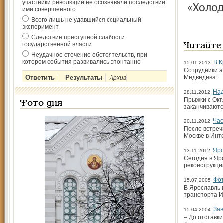
участники революций не осознавали последствий
«Холод
ими совершённого
Всего лишь не удавшийся социальный
эксперимент
Следствие преступной слабости
государственной власти
Читайте
Неудачное стечение обстоятельств, при
котором события развивались спонтанно
В К
15.01.2013
Сотрудники а
Медведева.
Архив
Над
28.11.2012
Прыжки с Октя
Фото дня
заканчиваютс
Час
20.11.2012
После встреч
Москве в Инт
Яро
13.11.2012
Сегодня в Яр
реконструкц
Фот
15.07.2005
В Ярославль 
транспорта И
Зав
15.04.2004
– До отставк