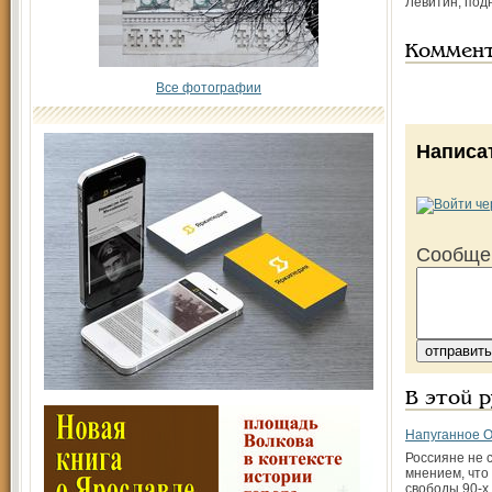
Левитин, под
Коммен
Все фотографии
Написа
Сообще
В этой 
Напуганное О
Россияне не 
мнением, что
свободы 90-х 