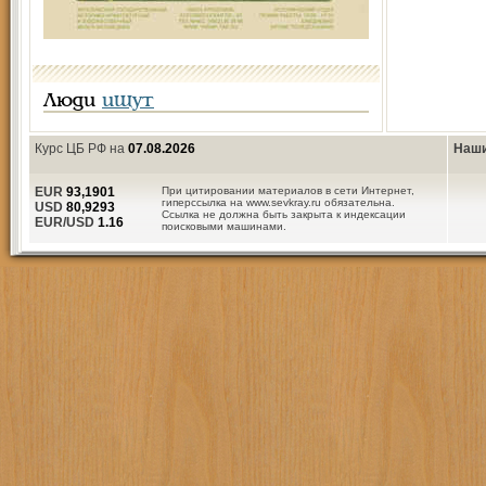
Люди
ищут
Курс ЦБ РФ на
07.08.2026
Наши
EUR
93,1901
При цитировании материалов в сети Интернет,
гиперссылка на www.sevkray.ru обязательна.
USD
80,9293
Ссылка не должна быть закрыта к индексации
EUR/USD
1.16
поисковыми машинами.