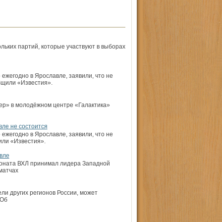
ольких партий, которые участвуют в выборах
ежегодно в Ярославле, заявили, что не
общили «Известия».
ер» в молодёжном центре «Галактика»
вле не состоится
ежегодно в Ярославле, заявили, что не
или «Известия».
вле
ионата ВХЛ принимал лидера Западной
матчах
ели других регионов России, может
 Об