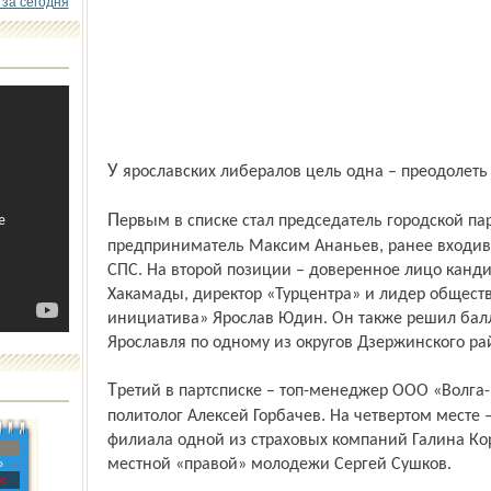
 за сегодня
У ярославских либералов цель одна – преодолет
Первым в списке стал председатель городской парт-организации СПС Ярославля,
предприниматель Максим Ананьев, ранее входив
СПС. На второй позиции – доверенное лицо канд
Хакамады, директор «Турцентра» и лидер общест
инициатива» Ярослав Юдин. Он также решил бал
Ярославля по одному из округов Дзержинского ра
Третий в партсписке – топ-менеджер ООО «Волга-Втордрагметалл», рыбинский
политолог Алексей Горбачев. На четвертом месте 
филиала одной из страховых компаний Галина Ко
местной «правой» молодежи Сергей Сушков.
»
с