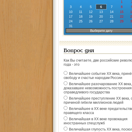
1
3
4
5
6
7
8
10
11
12
13
14
15
1
17
18
19
20
21
22
2
24
25
26
27
28
29
3
31
Выберите дату
Вопрос дня
Как Вы считаете, две российские револ
года - это
Величайшее событие ХХ века, прин
свободу и счастье народам России
Величайшее разочарование ХХ века,
доказавшее невозможность построения
справедливого государства
Величайшее преступление ХХ века, 
причиной гибели миллионов людей
Величайшее в ХХ веке предательств
правящего класса
Величайшая в ХХ веке провокация
иностранных спецслужб
Величайшая глупость ХХ века, поско