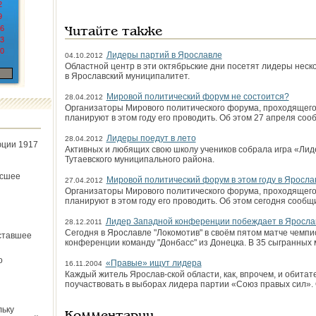
2
9
6
Читайте также
3
0
Лидеры партий в Ярославле
04.10.2012
Областной центр в эти октябрьские дни посетят лидеры неск
в Ярославский муниципалитет.
Мировой политический форум не состоится?
28.04.2012
Организаторы Мирового политического форума, проходящего 
планируют в этом году его проводить. Об этом 27 апреля со
Лидеры поедут в лето
28.04.2012
юции 1917
Активных и любящих свою школу учеников собрала игра «Лид
Тутаевского муниципального района.
ёсшее
Мировой политический форум в этом году в Яросла
27.04.2012
Организаторы Мирового политического форума, проходящего 
планируют в этом году его проводить. Об этом сегодня сообщ
Лидер Западной конференции побеждает в Яросла
28.12.2011
Сегодня в Ярославле "Локомотив" в своём пятом матче чемп
ставшее
конференции команду "Донбасс" из Донецка. В 35 сыгранных 
о
«Правые» ищут лидера
16.11.2004
Каждый житель Ярослав-ской области, как, впрочем, и обитат
поучаствовать в выборах лидера партии «Союз правых сил».
льку