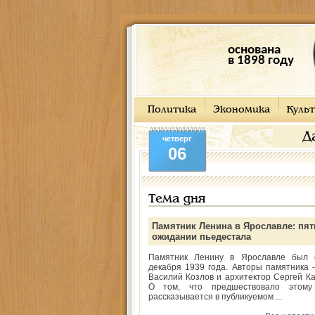
основана
в 1898 году
Политика
Экономика
Культ
Д
четверг
06
Тема дня
Памятник Ленина в Ярославле: пят
ожидании пьедестала
Памятник Ленину в Ярославле был 
декабря 1939 года. Авторы памятника -
Василий Козлов и архитектор Сергей Ка
О том, что предшествовало этому
рассказывается в публикуемом ...