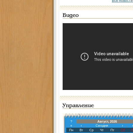
Все новости
Видео
Управление
?
Август, 2026
«
‹
Сегодня
›
Пн
Вт
Ср
Чт
Пт
Сб
В