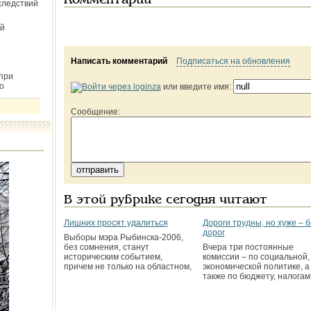
Комментарии
следствий
й
Написать комментарий
Подписаться на обновления
при
о
или введите имя:
Сообщение:
В этой рубрике сегодня читают
Лишних просят удалиться
Дороги трудны, но хуже – б
дорог
Выборы мэра Рыбинска-2006,
без сомнения, станут
Вчера три постоянные
историческим событием,
комиссии – по социальной,
причем не только на областном,
экономической политике, а
также по бюджету, налогам