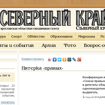
ура
Спорт
Общество
Образование
Медицина
Ис
аты и события
Архив
Фото
Вопрос-
Комментировать
Пятерка «правых»
ь лет в
Конференция я
«Союза правых
в депутаты обл
открыт 23
одномандатник
 скульптор
пачинский.
выдвигать.
 событию,
Сергей ВЛАДИМ
прочитать