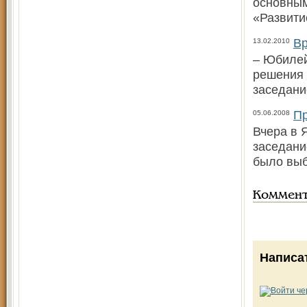
основным
«Развити
Вр
13.02.2010
– Юбилей
решения 
заседани
Пр
05.06.2008
Вчера в 
заседани
было выб
Коммен
Написа