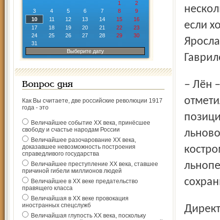
1
2
нескол
3
4
5
6
7
8
9
10
11
12
13
14
15
16
если х
17
18
19
20
21
22
23
24
25
26
27
28
29
30
Яросла
31
Выберите дату
Гаврил
– Лён – традиционная культура для нашей области, –
Вопрос дня
отмети
Как Вы считаете, две российские революции 1917
года - это
позици
Величайшее событие ХХ века, принёсшее
свободу и счастье народам России
льново
Величайшее разочарование ХХ века,
доказавшее невозможность построения
костро
справедливого государства
льнопе
Величайшее преступление ХХ века, ставшее
причиной гибели миллионов людей
сохран
Величайшее в ХХ веке предательство
правящего класса
Величайшая в ХХ веке провокация
иностранных спецслужб
Директор департамента АПК и потребительского рынка
Величайшая глупость ХХ века, поскольку