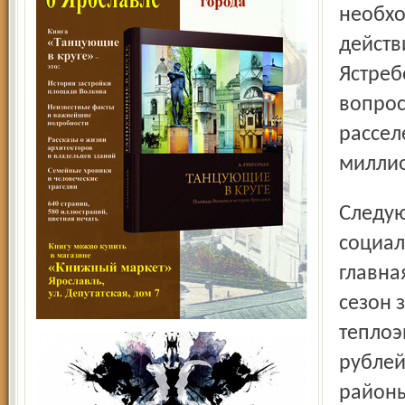
необхо
действ
Ястреб
вопрос
рассел
миллио
Следующий вопрос – подготовка объектов ЖКХ и
социал
главна
сезон 
теплоэ
рублей
районы