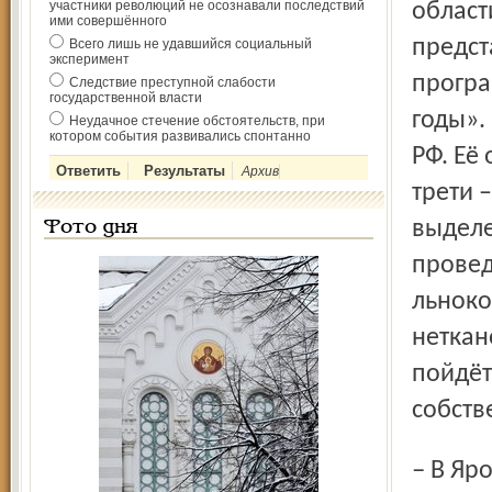
участники революций не осознавали последствий
област
ими совершённого
предст
Всего лишь не удавшийся социальный
эксперимент
програ
Следствие преступной слабости
государственной власти
годы».
Неудачное стечение обстоятельств, при
котором события развивались спонтанно
РФ. Её
Архив
трети 
выделе
Фото дня
провед
льноко
неткан
пойдёт
собств
– В Ярославле есть магазин «Ивановские ситцы». Когда