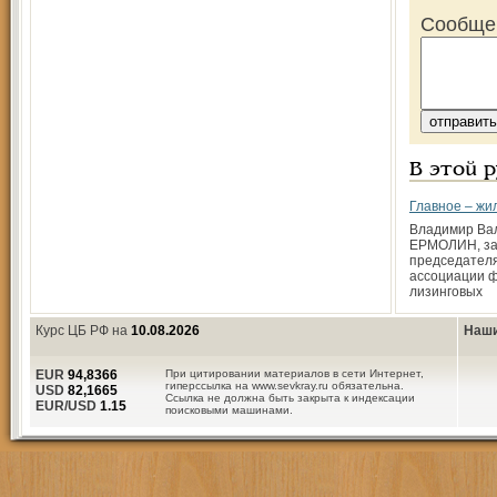
Сообще
В этой 
Главное – ж
Владимир Ва
ЕРМОЛИН, за
председател
ассоциации 
лизинговых
Курс ЦБ РФ на
10.08.2026
Наши
EUR
94,8366
При цитировании материалов в сети Интернет,
гиперссылка на www.sevkray.ru обязательна.
USD
82,1665
Ссылка не должна быть закрыта к индексации
EUR/USD
1.15
поисковыми машинами.