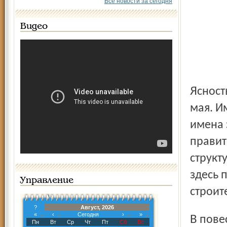
Все новости за сегодня
Видео
Ясность наступит в начале следующей недели – с 28 по 30
мая. И
имена 
правит
структ
здесь 
Управление
строит
?
Август, 2026
«
‹
Сегодня
›
»
В повестке дня заседания старого правительства стояло
Пн
Вт
Ср
Чт
Пт
Сб
Вс