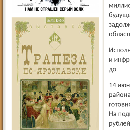
миллио
будуще
задолж
област
Исполняющий обязанности директора департамента ЖКХ
и инфр
до
14 июня будет утверждён детальный план работ во всех
района
готовн
На под
рублей