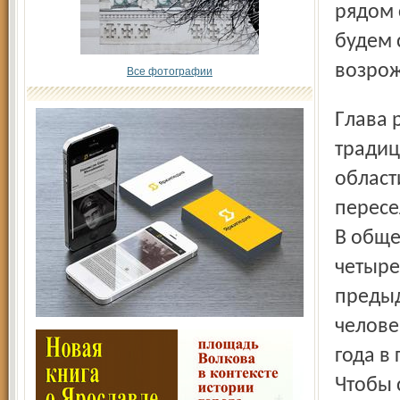
рядом 
будем 
возрож
Все фотографии
Глава региона заявил, что готов поддерживать все
традиц
област
пересе
В обще
четыре
предыд
челове
года в
Чтобы 