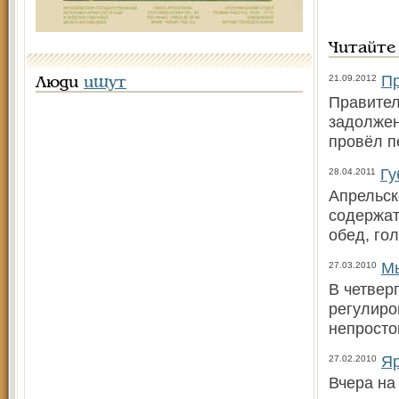
Читайте
Пр
21.09.2012
Люди
ищут
Правител
задолжен
провёл п
Гу
28.04.2011
Апрельск
содержат
обед, го
Мы
27.03.2010
В четвер
регулиро
непросто
Яр
27.02.2010
Вчера на