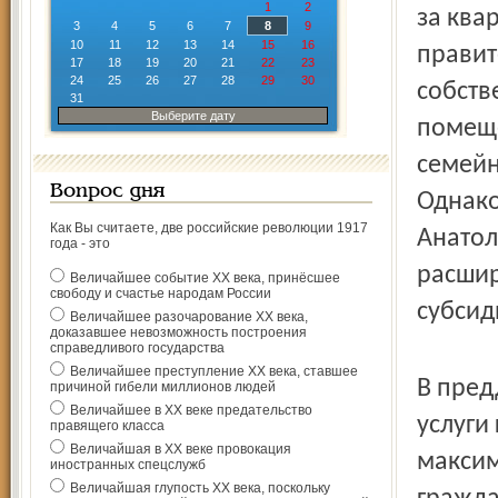
1
2
за ква
3
4
5
6
7
8
9
10
11
12
13
14
15
16
правит
17
18
19
20
21
22
23
24
25
26
27
28
29
30
собств
31
Выберите дату
помеще
семейн
Вопрос дня
Однако
Как Вы считаете, две российские революции 1917
Анатол
года - это
расшир
Величайшее событие ХХ века, принёсшее
свободу и счастье народам России
субсид
Величайшее разочарование ХХ века,
доказавшее невозможность построения
справедливого государства
Величайшее преступление ХХ века, ставшее
В пред
причиной гибели миллионов людей
Величайшее в ХХ веке предательство
услуги
правящего класса
Величайшая в ХХ веке провокация
максим
иностранных спецслужб
Величайшая глупость ХХ века, поскольку