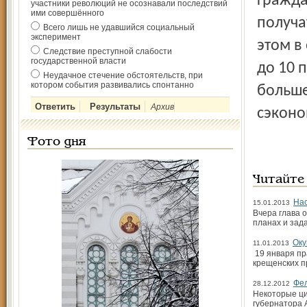
гражда
участники революций не осознавали последствий
ими совершённого
получа
Всего лишь не удавшийся социальный
эксперимент
этом в
Следствие преступной слабости
государственной власти
до 10 
Неудачное стечение обстоятельств, при
котором события развивались спонтанно
больше
Архив
сэконо
Фото дня
Читайте
Нас
15.01.2013
Вчера глава 
планах и зада
Оку
11.01.2013
19 января пр
крещенских п
Фел
28.12.2012
Некоторые ци
губернатора 