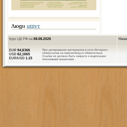
Люди
ищут
Курс ЦБ РФ на
08.08.2026
Наши
EUR
94,8366
При цитировании материалов в сети Интернет,
гиперссылка на www.sevkray.ru обязательна.
USD
82,1665
Ссылка не должна быть закрыта к индексации
EUR/USD
1.15
поисковыми машинами.