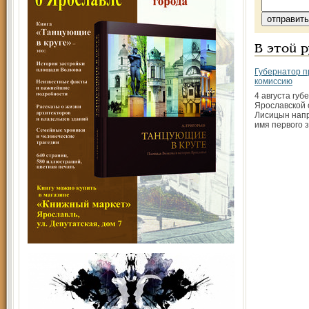
В этой 
Губернатор п
комиссию
4 августа губ
Ярославской 
Лисицын напр
имя первого 