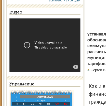
Все новости за сегодня
Видео
устанав
обоснов
коммунал
рассчит
муницип
тарифов
Сергей 
Управление
Как и в
финанс
?
Август, 2026
«
‹
Сегодня
›
»
гражда
Пн
Вт
Ср
Чт
Пт
Сб
Вс