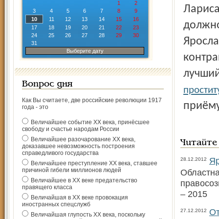
1
2
Лариса
3
4
5
6
7
8
9
10
11
12
13
14
15
16
должно
17
18
19
20
21
22
23
24
25
26
27
28
29
30
Яросла
31
Выберите дату
контра
лучший
Вопрос дня
простит
Как Вы считаете, две российские революции 1917
приёму
года - это
Величайшее событие ХХ века, принёсшее
свободу и счастье народам России
Величайшее разочарование ХХ века,
Читайте
доказавшее невозможность построения
справедливого государства
Яр
28.12.2012
Величайшее преступление ХХ века, ставшее
причиной гибели миллионов людей
Областна
Величайшее в ХХ веке предательство
правосоз
правящего класса
– 2015
Величайшая в ХХ веке провокация
иностранных спецслужб
От
27.12.2012
Величайшая глупость ХХ века, поскольку