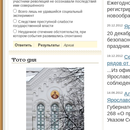
участники революций не осознавали последствий
Ежегодно
ими совершённого
регистри
Всего лишь не удавшийся социальный
новообра
эксперимент
Следствие преступной слабости
Яр
государственной власти
20.12.2012
Неудачное стечение обстоятельств, при
20 декаб
котором события развивались спонтанно
безопасн
праздник
Архив
Се
19.12.2012
Фото дня
рядов от
...Из оф
Ярославс
соблюден
Ал
14.06.2012
Ярославс
Губернат
268 «О п
Указом С