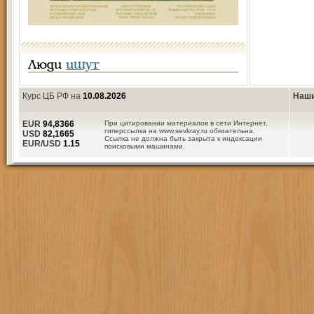
Люди
ищут
Курс ЦБ РФ на
10.08.2026
Наши
EUR
94,8366
При цитировании материалов в сети Интернет,
гиперссылка на www.sevkray.ru обязательна.
USD
82,1665
Ссылка не должна быть закрыта к индексации
EUR/USD
1.15
поисковыми машинами.