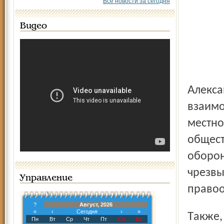
Все новости за сегодня
Видео
Александр Грибов будет курировать вопросы
взаимо
местно
общест
оборон
чрезвы
Управление
правоо
?
Август, 2026
«
‹
Сегодня
›
»
Также, в соответствии с подписанными документами,
Пн
Вт
Ср
Чт
Пт
Сб
Вс