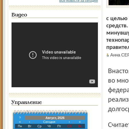
Все новости за сегодня
Видео
с целью
средств
минувшу
технопа
правител
Анна СЕ
Внастоящее время создание подобных технопарков идёт
во мно
федера
реализ
Управление
долгос
?
Август, 2026
«
‹
Сегодня
›
»
Считается, что именно в технопарках представители
Пн
Вт
Ср
Чт
Пт
Сб
Вс