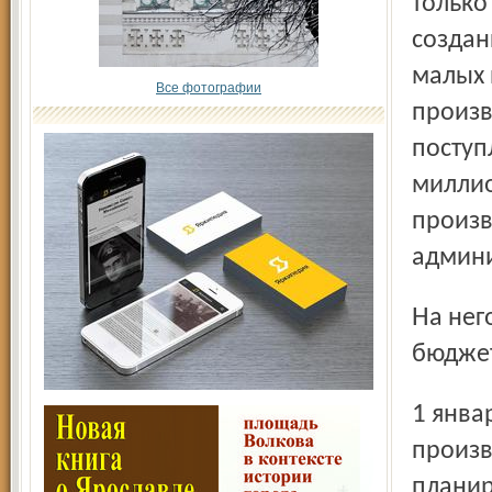
только
создан
малых 
Все фотографии
произв
поступ
миллио
произв
админи
На него уже потрачено 205 млн. рублей из областного
бюджет
1 января 2013 года 34 тысячи квадратных метров
произв
планир