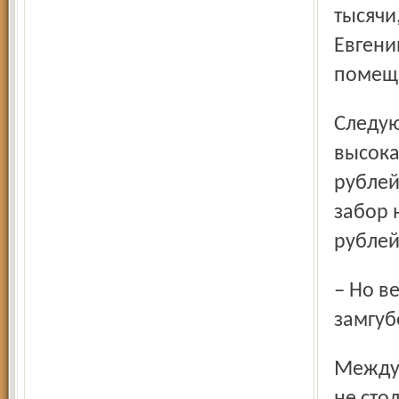
тысячи
Евгени
помеще
Следующий момент, который «зацепил» депутатов, –
высока
рублей
забор 
рублей
– Но ведь у нас высокое качество площадей, – возразил
замгуб
Между тем выяснилось, что высокая цена определяется