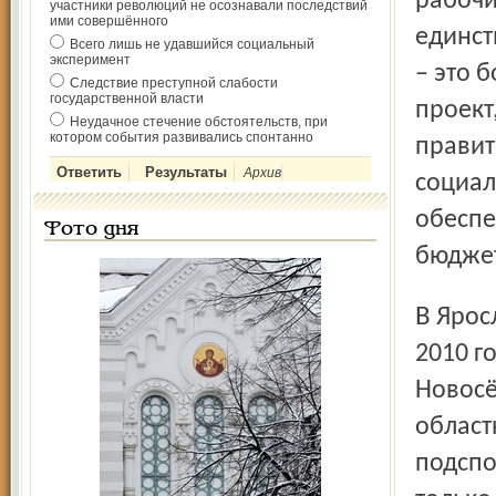
рабочи
участники революций не осознавали последствий
ими совершённого
единст
Всего лишь не удавшийся социальный
эксперимент
– это 
Следствие преступной слабости
государственной власти
проект
Неудачное стечение обстоятельств, при
котором события развивались спонтанно
правит
Архив
социал
обеспе
Фото дня
бюджет
В Ярославской области история технопарков начата в
2010 г
Новосё
област
подспо