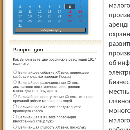
1
2
малого
3
4
5
6
7
8
9
10
11
12
13
14
15
16
произв
17
18
19
20
21
22
23
24
25
26
27
28
29
30
арендн
31
Выберите дату
охранн
развит
Вопрос дня
произв
Как Вы считаете, две российские революции 1917
об инф
года - это
электр
Величайшее событие ХХ века, принёсшее
свободу и счастье народам России
Бизнес
Величайшее разочарование ХХ века,
доказавшее невозможность построения
местны
справедливого государства
Величайшее преступление ХХ века, ставшее
главно
причиной гибели миллионов людей
Величайшее в ХХ веке предательство
моного
правящего класса
Величайшая в ХХ веке провокация
малого
иностранных спецслужб
Величайшая глупость ХХ века, поскольку