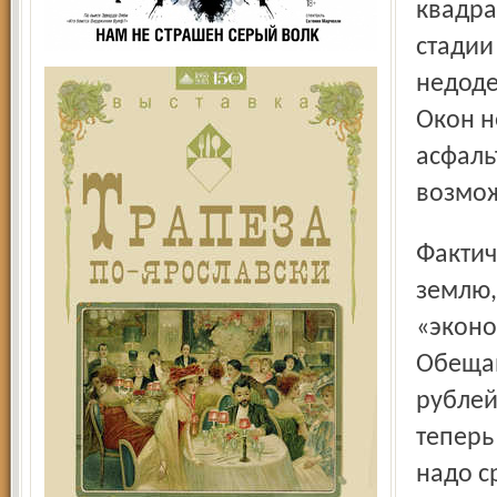
квадра
стадии 
недоде
Окон н
асфаль
возмож
Фактически все областные деньги были потрачены на
землю,
«эконо
Обещан
рублей
теперь
надо с