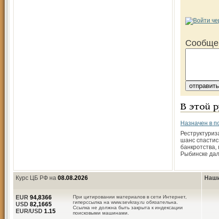
Сообще
В этой 
Назначен в п
Реструктуриз
шанс спастис
банкротства, 
Рыбинске дал
Курс ЦБ РФ на
08.08.2026
Наши
EUR
94,8366
При цитировании материалов в сети Интернет,
гиперссылка на www.sevkray.ru обязательна.
USD
82,1665
Ссылка не должна быть закрыта к индексации
EUR/USD
1.15
поисковыми машинами.