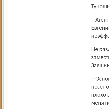
Туношн
– Агентство занимается всем, а значит, ничем, – заметил
Евгени
неэффе
Не разделил оптимизма по поводу технопарка и
замест
Заяшни
– Основную нагрузку по финансированию технопарка
несёт 
плохо 
меня н