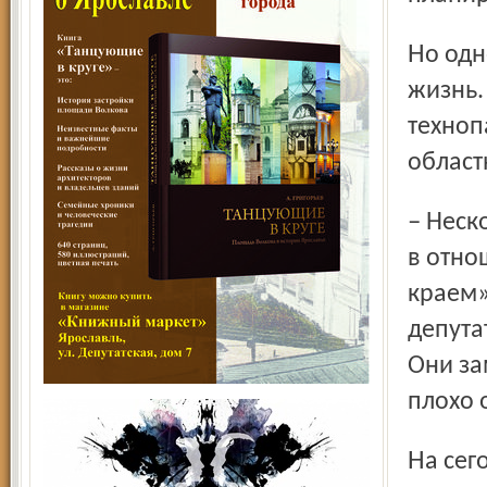
Но одно дело планировать, а другое – проводить планы в
жизнь.
техноп
област
– Несколько депутатов высказали критические замечания
в отно
краем»
депута
Они за
плохо 
На сегодняшний день тот самый корпус в 34 тысячи