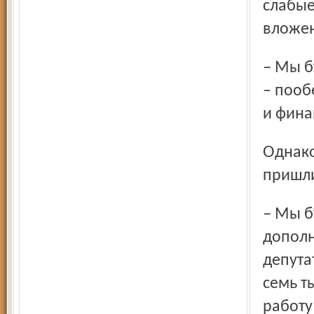
слабые
вложен
– Мы будем разбираться, почему неэффективны затраты,
– пооб
и фина
Однако в целом депутаты не отвергли идею технопарка и
пришли
– Мы будем приветствовать любые попытки по созданию
дополн
депута
семь т
работу