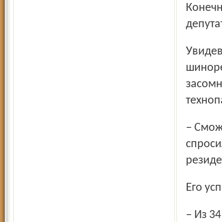
Конечн
депута
Увидев столько «грязного» производства, директор
шиноре
засомн
техноп
– Сможете ли вы обеспечить здесь систему вентиляции? –
спроси
резид
Его ус
– Из 34 тысяч квадратных метров будет занято всего 8,5