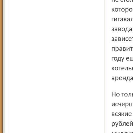
не сто
которо
гигака
завода
зависе
правит
году е
котель
аренда
Но только котельной расходы на Тутаевский технопарк не
исчерп
всякие
рублей