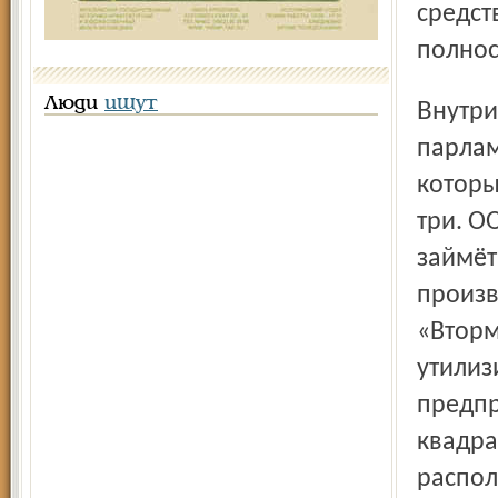
средст
полнос
Люди
ищут
Внутри помещения у заранее подготовленных стендов
парлам
которы
три. 
займёт
произв
«Вторм
утилиз
предпр
квадра
распол