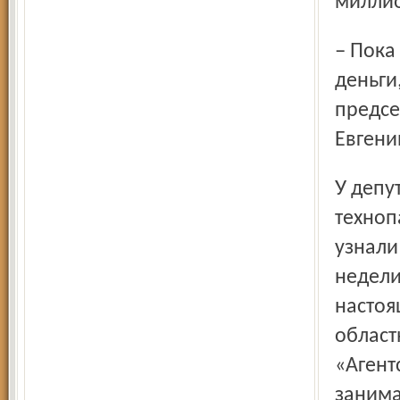
милли
– Пока не видно, на что потрачены уже выделенные
деньги
предсе
Евгени
У депутата возникли ещё две серьёзные претензии к
техноп
узнали
недели
настоя
област
«Агент
занима