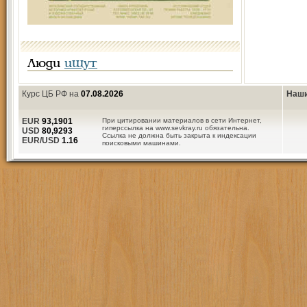
Люди
ищут
Курс ЦБ РФ на
07.08.2026
Наши
EUR
93,1901
При цитировании материалов в сети Интернет,
гиперссылка на www.sevkray.ru обязательна.
USD
80,9293
Ссылка не должна быть закрыта к индексации
EUR/USD
1.16
поисковыми машинами.