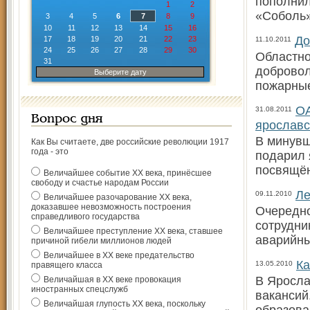
пополнил
1
2
«Соболь
3
4
5
6
7
8
9
10
11
12
13
14
15
16
До
17
18
19
20
21
22
23
11.10.2011
24
25
26
27
28
29
30
Областно
31
добровол
Выберите дату
пожарные
ОА
31.08.2011
Вопрос дня
ярославс
В минув
Как Вы считаете, две российские революции 1917
года - это
подарил 
посвящён
Величайшее событие ХХ века, принёсшее
свободу и счастье народам России
Ле
09.11.2010
Величайшее разочарование ХХ века,
доказавшее невозможность построения
Очередно
справедливого государства
сотрудни
Величайшее преступление ХХ века, ставшее
аварийн
причиной гибели миллионов людей
Величайшее в ХХ веке предательство
Ка
13.05.2010
правящего класса
В Яросла
Величайшая в ХХ веке провокация
иностранных спецслужб
вакансий
Величайшая глупость ХХ века, поскольку