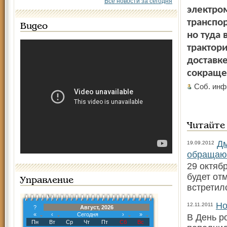
Все новости за сегодня
электро
транспор
Видео
но туда
трактори
доставк
сокраще
Соб. инф
Читайте
Дм
19.09.2012
обращают
29 октяб
будет от
Управление
встретил
Но
12.11.2011
?
Август, 2026
«
‹
Сегодня
›
»
В День р
Пн
Вт
Ср
Чт
Пт
Сб
Вс