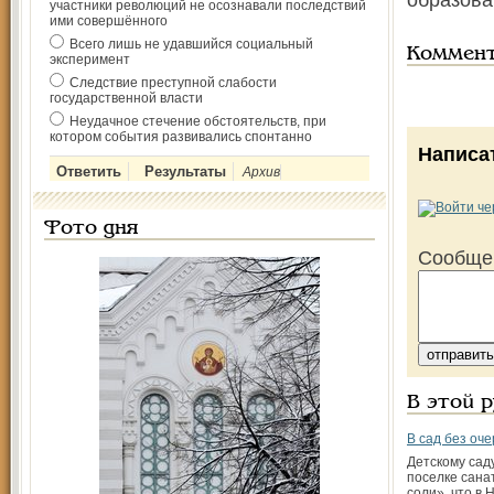
образова
участники революций не осознавали последствий
ими совершённого
Всего лишь не удавшийся социальный
Коммен
эксперимент
Следствие преступной слабости
государственной власти
Неудачное стечение обстоятельств, при
котором события развивались спонтанно
Написа
Архив
Фото дня
Сообще
В этой 
В сад без оч
Детскому сад
поселке сан
соли», что в 