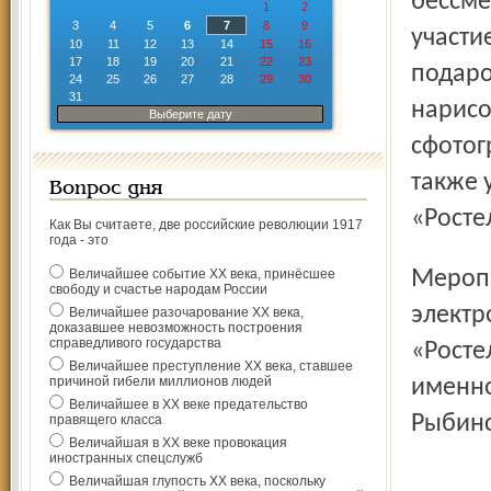
бессме
1
2
3
4
5
6
7
8
9
участи
10
11
12
13
14
15
16
17
18
19
20
21
22
23
подаро
24
25
26
27
28
29
30
31
нарисо
Выберите дату
сфотог
также 
Вопрос дня
«Росте
Как Вы считаете, две российские революции 1917
года - это
Мероприятие приурочено к дню рождения ярославской
Величайшее событие ХХ века, принёсшее
свободу и счастье народам России
электр
Величайшее разочарование ХХ века,
доказавшее невозможность построения
справедливого государства
«Росте
Величайшее преступление ХХ века, ставшее
причиной гибели миллионов людей
именно
Величайшее в ХХ веке предательство
Рыбинс
правящего класса
Величайшая в ХХ веке провокация
иностранных спецслужб
Величайшая глупость ХХ века, поскольку