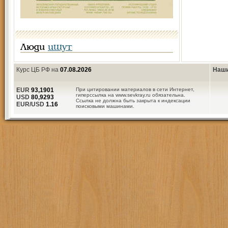
Люди
ищут
Курс ЦБ РФ на
07.08.2026
Наши
EUR
93,1901
При цитировании материалов в сети Интернет,
гиперссылка на www.sevkray.ru обязательна.
USD
80,9293
Ссылка не должна быть закрыта к индексации
EUR/USD
1.16
поисковыми машинами.