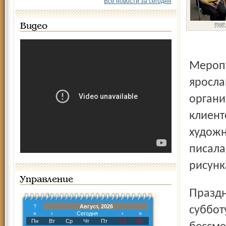
Все новости за сегодня
еще
Видео
Мероприятие прошло в рамках кампании «Ростелеком» –
яросла
органи
клиент
художн
писала
рисунк
Управление
Праздничный вечер, организованный в последнюю
?
Август, 2026
суббот
«
‹
Сегодня
›
»
Пн
Вт
Ср
Чт
Пт
Сб
Вс