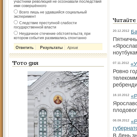
участники революций не осознавали последствий
ими совершённого
Всего лишь не удавшийся социальный
эксперимент
Читайте
Следствие преступной слабости
государственной власти
Ба
20.12.2012
Неудачное стечение обстоятельств, при
котором события развивались спонтанно
Пятничны
«Ярослав
Архив
ноутбука
«У
Фото дня
07.11.2012
Ровно го
телекомм
ребренди
«Р
16.10.2012
Ярославс
плодовог
«Р
06.09.2012
губернат
В День з