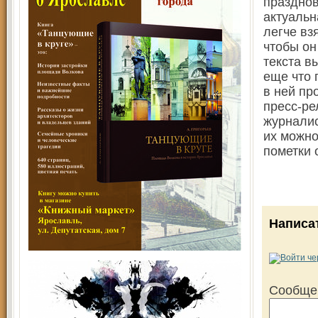
празднов
актуальн
легче вз
чтобы он
текста в
еще что 
в ней пр
пресс-ре
журналис
их можно
пометки 
Написа
Сообще