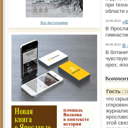
при техн
области 
«Б
14.06.2012
Все фотографии
В Яросла
гимнасти
В 
06.06.2012
В ботани
чувствую
орех, яп
Коммен
Гость
| 3
что скры
откровен
журналис
ярославс
этой свя