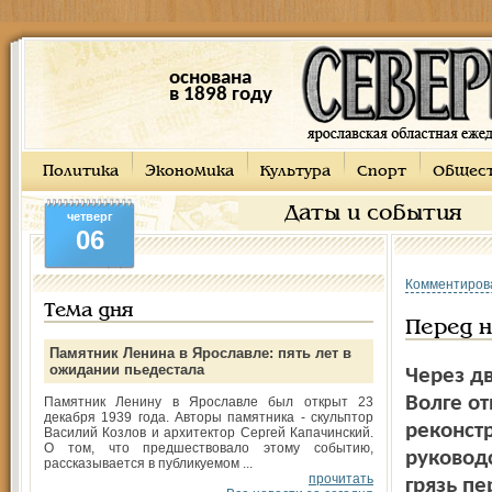
основана
в 1898 году
Политика
Экономика
Культура
Спорт
Общес
Даты и события
четверг
06
Комментиров
Тема дня
Перед 
Памятник Ленина в Ярославле: пять лет в
ожидании пьедестала
Через д
Волге о
Памятник Ленину в Ярославле был открыт 23
декабря 1939 года. Авторы памятника - скульптор
реконст
Василий Козлов и архитектор Сергей Капачинский.
О том, что предшествовало этому событию,
руководс
рассказывается в публикуемом ...
прочитать
грязь п