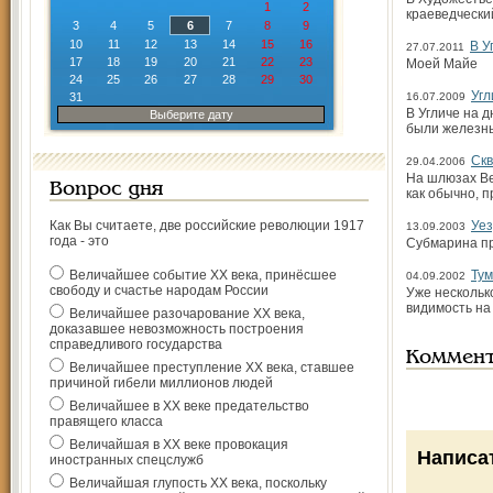
1
2
краеведчески
3
4
5
6
7
8
9
10
11
12
13
14
15
16
В У
27.07.2011
17
18
19
20
21
22
23
Моей Майе
24
25
26
27
28
29
30
Угл
31
16.07.2009
В Угличе на 
Выберите дату
были железны
Ск
29.04.2006
На шлюзах Ве
Вопрос дня
как обычно, 
Как Вы считаете, две российские революции 1917
Уез
13.09.2003
года - это
Субмарина п
Величайшее событие ХХ века, принёсшее
Тум
04.09.2002
свободу и счастье народам России
Уже нескольк
видимость на
Величайшее разочарование ХХ века,
доказавшее невозможность построения
справедливого государства
Коммен
Величайшее преступление ХХ века, ставшее
причиной гибели миллионов людей
Величайшее в ХХ веке предательство
правящего класса
Величайшая в ХХ веке провокация
Написа
иностранных спецслужб
Величайшая глупость ХХ века, поскольку