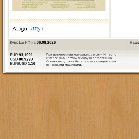
Люди
ищут
Курс ЦБ РФ на
06.08.2026
Наши
EUR
93,1901
При цитировании материалов в сети Интернет,
гиперссылка на www.sevkray.ru обязательна.
USD
80,9293
Ссылка не должна быть закрыта к индексации
EUR/USD
1.16
поисковыми машинами.