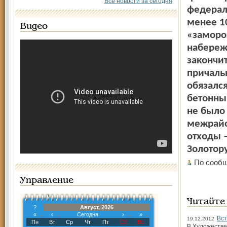
Все новости за сегодня
федерал
менее 1
Видео
«замороз
набережн
закончи
причаль
обязался
бетонны
не было 
межрайо
отходы –
Золотор
По сообщ
Управление
Читайте
?
Август, 2026
«
‹
Сегодня
›
»
Вст
19.12.2012
Пн
Вт
Ср
Чт
Пт
Сб
Вс
В Художестве