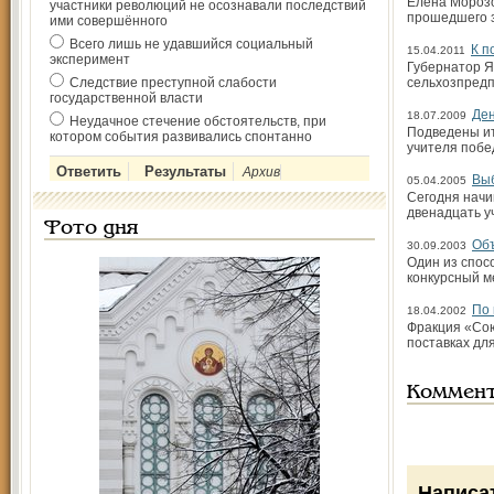
Елена Морозо
участники революций не осознавали последствий
прошедшего з
ими совершённого
Всего лишь не удавшийся социальный
К п
15.04.2011
эксперимент
Губернатор Я
Следствие преступной слабости
сельхозпредп
государственной власти
Ден
18.07.2009
Неудачное стечение обстоятельств, при
Подведены ит
котором события развивались спонтанно
учителя побе
Архив
Вы
05.04.2005
Сегодня начи
двенадцать у
Фото дня
Объ
30.09.2003
Один из спос
конкурсный м
По 
18.04.2002
Фракция «Сою
поставках дл
Коммен
Написа