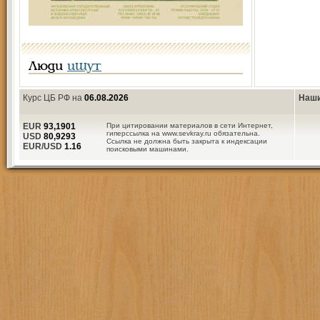
Люди
ищут
Курс ЦБ РФ на
06.08.2026
Наши
EUR
93,1901
При цитировании материалов в сети Интернет,
гиперссылка на www.sevkray.ru обязательна.
USD
80,9293
Ссылка не должна быть закрыта к индексации
EUR/USD
1.16
поисковыми машинами.