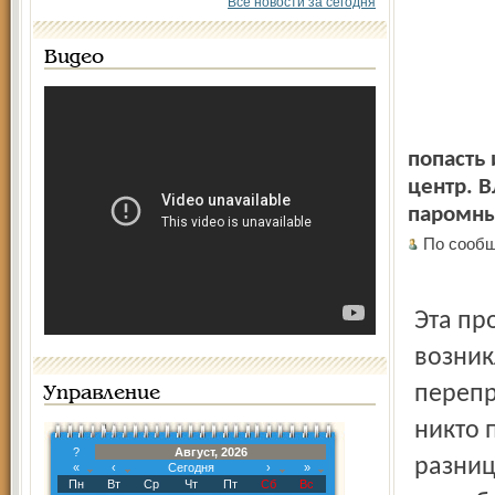
Все новости за сегодня
Видео
попасть
центр. 
паромных
По сообщ
Эта пр
возник
перепр
Управление
никто 
?
Август, 2026
разниц
«
‹
Сегодня
›
»
Пн
Вт
Ср
Чт
Пт
Сб
Вс