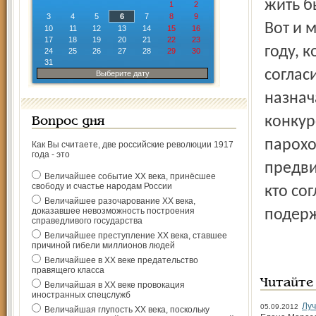
жить б
1
2
3
4
5
6
7
8
9
Вот и 
10
11
12
13
14
15
16
17
18
19
20
21
22
23
году, 
24
25
26
27
28
29
30
31
соглас
Выберите дату
назнач
конкур
Вопрос дня
парохо
Как Вы считаете, две российские революции 1917
года - это
предви
Величайшее событие ХХ века, принёсшее
свободу и счастье народам России
кто со
Величайшее разочарование ХХ века,
доказавшее невозможность построения
подерж
справедливого государства
Величайшее преступление ХХ века, ставшее
причиной гибели миллионов людей
Величайшее в ХХ веке предательство
правящего класса
Читайте
Величайшая в ХХ веке провокация
иностранных спецслужб
Луч
05.09.2012
Величайшая глупость ХХ века, поскольку