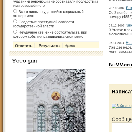
участники революций не осознавали последствий
ими совершённого
В т
28.10.2009
Всего лишь не удавшийся социальный
Со 2 ноября 
эксперимент
номеру (4852)
Следствие преступной слабости
Зво
04.12.2007
государственной власти
В Угличе в с
Неудачное стечение обстоятельств, при
в основном ш
котором события развивались спонтанно
Нов
05.11.2004
Архив
Уже две неде
могут высказ
Фото дня
Коммен
Написа
Сообще