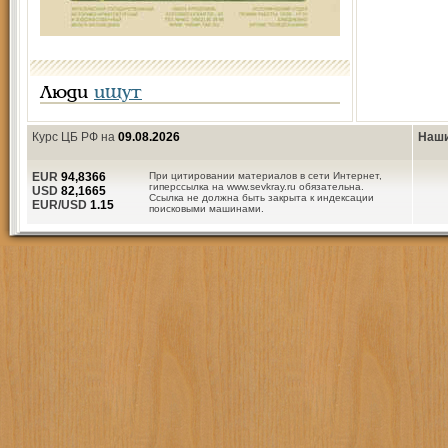
Люди
ищут
Курс ЦБ РФ на
09.08.2026
Наши
EUR
94,8366
При цитировании материалов в сети Интернет,
гиперссылка на www.sevkray.ru обязательна.
USD
82,1665
Ссылка не должна быть закрыта к индексации
EUR/USD
1.15
поисковыми машинами.