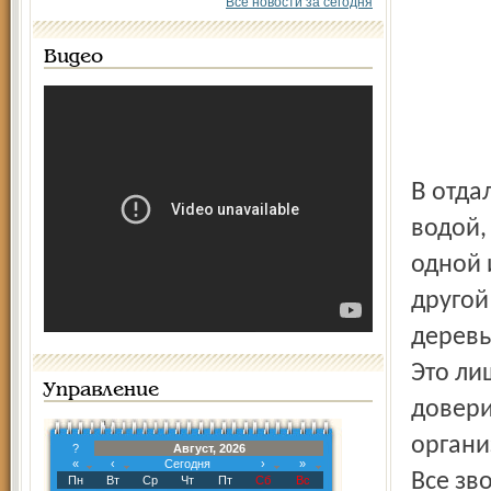
Все новости за сегодня
Видео
В отдалённой деревне возникли проблемы с питьевой
водой,
одной 
другой
деревь
Это ли
Управление
довери
органи
?
Август, 2026
«
‹
Сегодня
›
»
Все зв
Пн
Вт
Ср
Чт
Пт
Сб
Вс