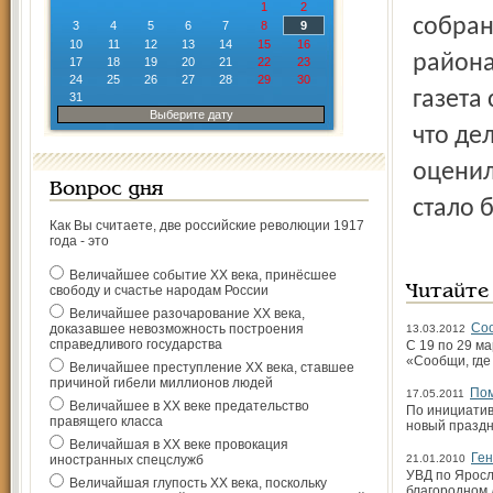
1
2
собран
3
4
5
6
7
8
9
10
11
12
13
14
15
16
района
17
18
19
20
21
22
23
24
25
26
27
28
29
30
газета 
31
Выберите дату
что де
оценил
Вопрос дня
стало 
Как Вы считаете, две российские революции 1917
года - это
Величайшее событие ХХ века, принёсшее
свободу и счастье народам России
Читайте
Величайшее разочарование ХХ века,
Соо
доказавшее невозможность построения
13.03.2012
справедливого государства
С 19 по 29 м
«Сообщи, где
Величайшее преступление ХХ века, ставшее
причиной гибели миллионов людей
Пом
17.05.2011
Величайшее в ХХ веке предательство
По инициатив
правящего класса
новый праздн
Величайшая в ХХ веке провокация
Ген
иностранных спецслужб
21.01.2010
УВД по Яросл
Величайшая глупость ХХ века, поскольку
благородном 