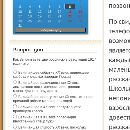
1
2
позвон
3
4
5
6
7
8
9
10
11
12
13
14
15
16
17
18
19
20
21
22
23
По свидетельствам работников службы детского
24
25
26
27
28
29
30
31
телефо
Выберите дату
возмож
являет
Вопрос дня
каждый
Как Вы считаете, две российские революции 1917
года - это
малень
Величайшее событие ХХ века, принёсшее
свободу и счастье народам России
расска
Величайшее разочарование ХХ века,
доказавшее невозможность построения
Школьн
справедливого государства
Величайшее преступление ХХ века, ставшее
непони
причиной гибели миллионов людей
взросл
Величайшее в ХХ веке предательство
правящего класса
довест
Величайшая в ХХ веке провокация
иностранных спецслужб
расска
Величайшая глупость ХХ века, поскольку