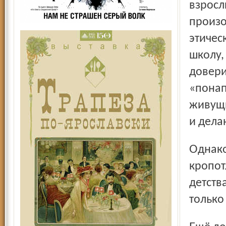
взросл
произо
этичес
школу,
довери
«понап
живущи
и дела
Однако их было бы в разы больше, если бы не
кропот
детств
только