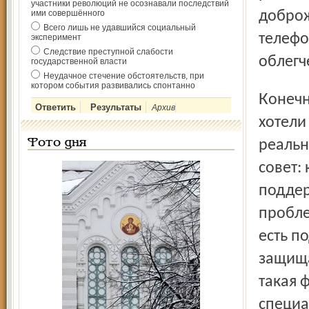
участники революций не осознавали последствий
ими совершённого
доброж
Всего лишь не удавшийся социальный
телефо
эксперимент
Следствие преступной слабости
облегч
государственной власти
Неудачное стечение обстоятельств, при
котором события развивались спонтанно
Конечно, не все обратившиеся за поддержкой дети
Архив
хотели
Фото дня
реальн
совет: 
поддер
пробле
есть п
защища
такая 
специа