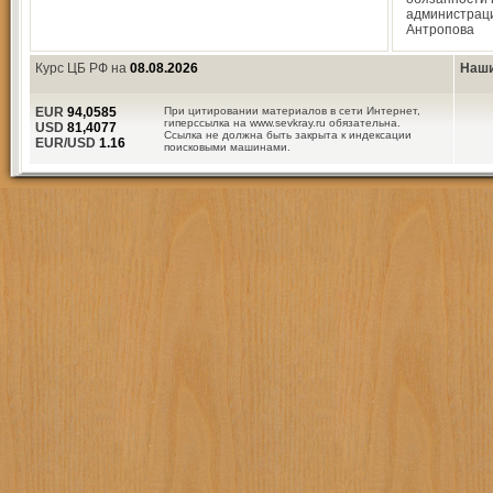
администрац
Антропова
Курс ЦБ РФ на
08.08.2026
Наши
EUR
94,0585
При цитировании материалов в сети Интернет,
гиперссылка на www.sevkray.ru обязательна.
USD
81,4077
Ссылка не должна быть закрыта к индексации
EUR/USD
1.16
поисковыми машинами.