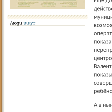
Ещё до учреждения всероссийского «номера» у нас уже
действ
муници
Люди
ищут
возмож
операт
показа
перепр
центро
Валент
показы
соверш
ребёно
А в нынешнем году в соответствии с принятым в декаб-ре