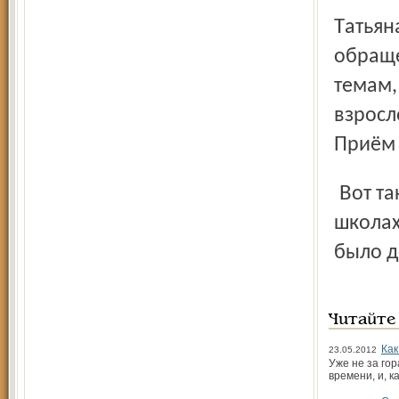
Татьяна Бондарева под-черкнула, что работает с любыми
обраще
темам,
взросл
Приём 
Вот такие яркие информативные плакаты появились в
школах
было д
Читайте
Как
23.05.2012
Уже не за го
времени, и, 