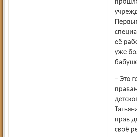
прошло
учрежд
Первым
специа
её раб
уже бо
бабуше
– Это говорит о том, что как институт уполномоченного по
правам
детско
Татьян
прав д
своё р