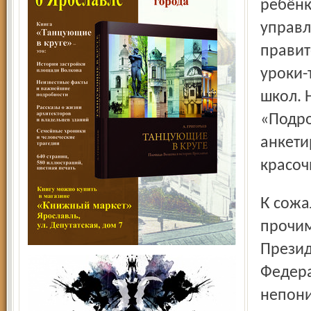
ребёнк
управл
правит
уроки-
школ. 
«Подро
анкети
красоч
К сожалению, информационная кампания, между
прочим
Презид
Федера
непони