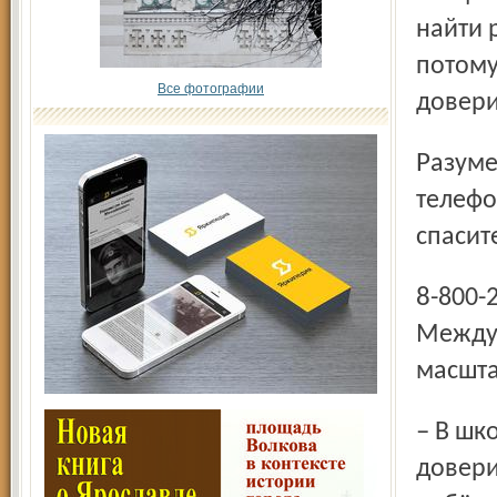
найти 
потому
Все фотографии
довери
Разумеется, информированность юных ярославцев о
телефо
спасит
8-800-2000-122 наизусть знали все, в рамках
Междун
масшта
– В школах проводятся уроки по теме «Скажи телефону
довери