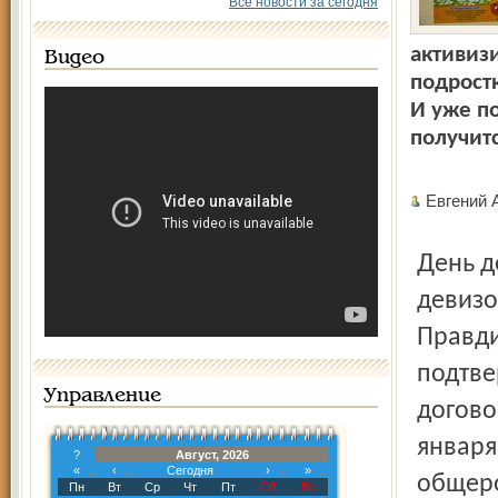
Все новости за сегодня
активиз
Видео
подрост
И уже по
получитс
Евгени
День детского телефона в этом году проходит под
девизо
Правди
подтве
Управление
догово
января
?
Август, 2026
«
‹
Сегодня
›
»
общеро
Пн
Вт
Ср
Чт
Пт
Сб
Вс