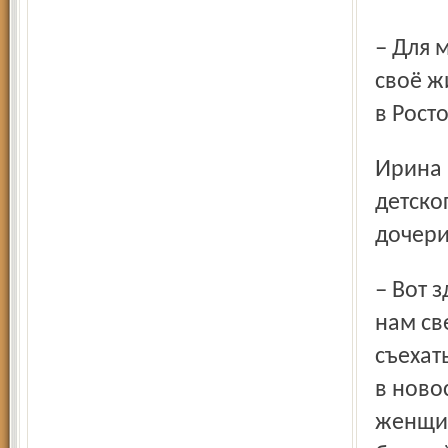
– Для молодых семей это самый верный шанс приобрести
своё ж
в Рост
Ирина Михайловна Михеичева, заместитель директора
детско
дочери
– Вот здесь буду жить я, а здесь внучка, – показывает она
нам св
съехат
в ново
женщин