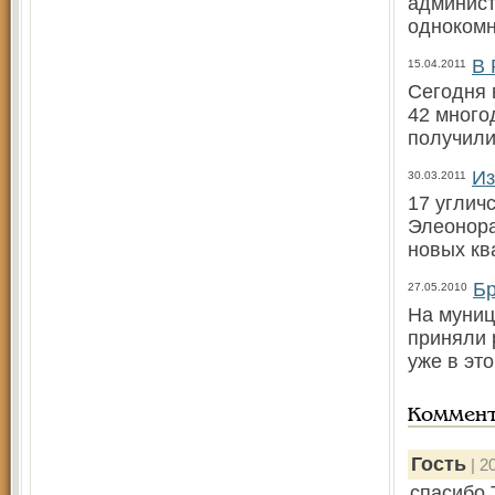
админист
однокомн
В 
15.04.2011
Сегодня 
42 много
получили
Из
30.03.2011
17 углич
Элеонора
новых кв
Бр
27.05.2010
На муниц
приняли 
уже в это
Коммен
Гость
| 2
спасибо 