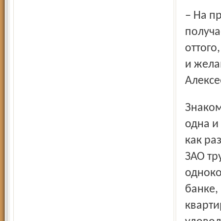
– На предприятии сложилась хорошая команда, у которой
получае
оттого
и жела
Алексе
Знакомимся и с самими новосёлами. Наталья Павлова –
одна и
как ра
ЗАО тр
одноко
банке,
кварти