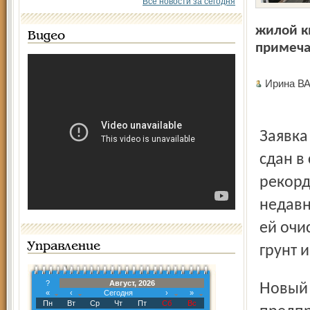
Все новости за сегодня
жилой кв
Видео
примеча
Ирина 
Заявка на это во всяком случае сделана. Первый дом уже
сдан в
рекорд
недавн
ей очи
Управление
грунт 
?
Август, 2026
Новый дом построен ЗАО «Атрус». Это многопрофильное
«
‹
Сегодня
›
»
Пн
Вт
Ср
Чт
Пт
Сб
Вс