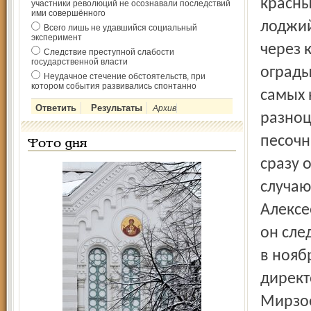
красны
участники революций не осознавали последствий
ими совершённого
лоджий
Всего лишь не удавшийся социальный
эксперимент
через 
Следствие преступной слабости
государственной власти
ограды
Неудачное стечение обстоятельств, при
котором события развивались спонтанно
самых 
Архив
разноц
песочн
Фото дня
сразу 
случаю
Алексе
он сле
в нояб
директ
Мирзое