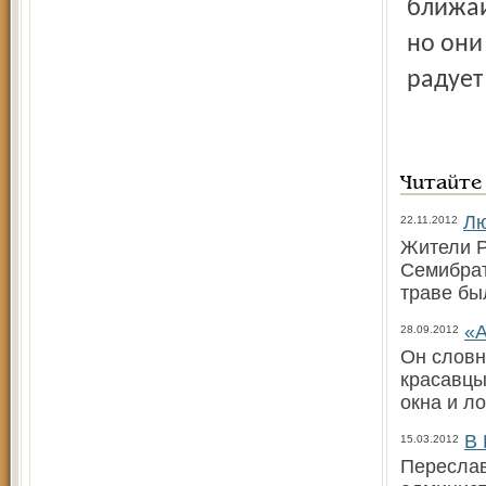
ближай
но они
радует
Читайте
Лю
22.11.2012
Жители Р
Семибрат
траве бы
«А
28.09.2012
Он словн
красавцы
окна и л
В 
15.03.2012
Переслав