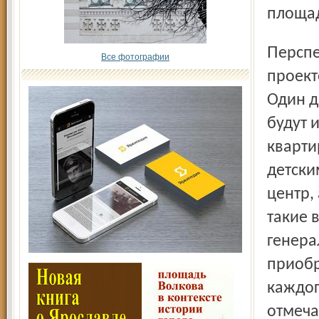
площа
Перспектива будущего виделась тогда только в красочном
Все фотографии
проект
Один д
будут и
кварти
дет­ск
центр,
такие 
генера
приобр
каждог
отмеча