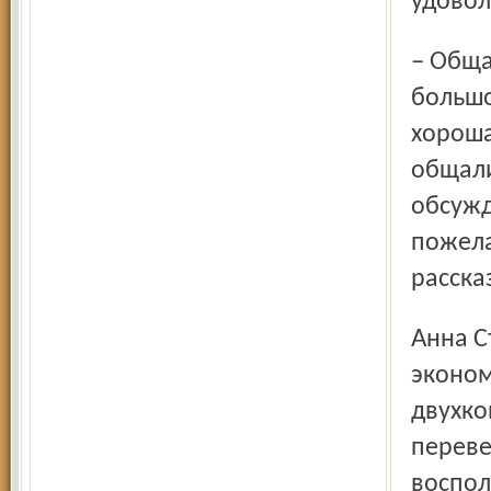
удовол
– Общая площадь квартиры 68 квадратных метров,
большо
хороша
общали
обсужд
пожела
расска
Анна Степанова тоже работает на «Атрусе». Она
эконом
двухко
переве
воспол