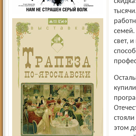
скидка
тысячи
работн
семей.
свет, 
способ
профес
Остальные квартиры ушли в свободную продажу. Их
купили
програ
Отечес
стояли
этом д