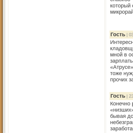
который 
микрорай
Гость
| 0
Интересн
кладовщи
мной в о
зарплаты
«Атрусе»
тоже нуж
прочих з
Гость
| 2
Конечно 
«низших»
бывая до
небезгра
заработа