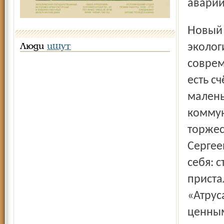
аварий
Новый дом имеет много достоинств. Сделан он из
эколог
Люди
ищут
соврем
есть сч
малень
коммун
торжес
Сергее
себя: 
приста
«Атрус
ценны