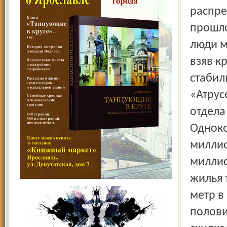
распре
прошло
люди м
взяв к
стабил
«Атрус
отдела
Одноко
миллио
миллио
жилья 
метр в
полови