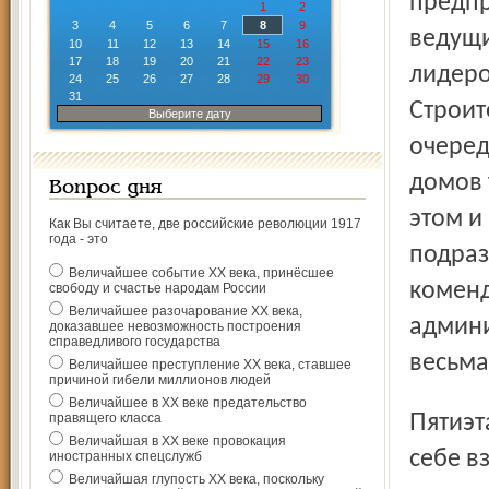
предпр
1
2
3
4
5
6
7
8
9
ведущи
10
11
12
13
14
15
16
17
18
19
20
21
22
23
лидеро
24
25
26
27
28
29
30
31
Строит
Выберите дату
очеред
домов 
Вопрос дня
этом и
Как Вы считаете, две российские революции 1917
года - это
подраз
Величайшее событие ХХ века, принёсшее
коменд
свободу и счастье народам России
Величайшее разочарование ХХ века,
админи
доказавшее невозможность построения
справедливого государства
весьма
Величайшее преступление ХХ века, ставшее
причиной гибели миллионов людей
Величайшее в ХХ веке предательство
Пятиэтажный дом на улице Коммунаров притягивает к
правящего класса
Величайшая в ХХ веке провокация
себе в
иностранных спецслужб
Величайшая глупость ХХ века, поскольку