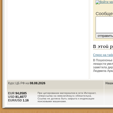
Сообще
В этой 
Спрос на таб
В Пошехонье
лекарств уве
заметила дир
Людмила Арка
Курс ЦБ РФ на
08.08.2026
Наши
EUR
94,0585
При цитировании материалов в сети Интернет,
гиперссылка на www.sevkray.ru обязательна.
USD
81,4077
Ссылка не должна быть закрыта к индексации
EUR/USD
1.16
поисковыми машинами.