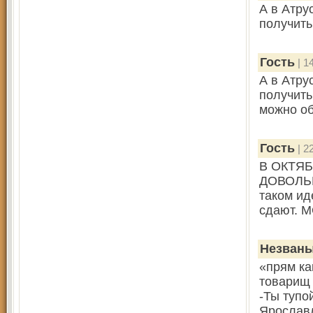
А в Атру
получить
Гость
| 1
А в Атру
получить
можно об
Гость
| 2
В ОКТЯ
ДОВОЛЬНЫ
таком ид
сдают. 
Незваны
«прям ка
товарищ 
-Ты тупо
Ярославл