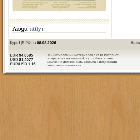
Люди
ищут
Курс ЦБ РФ на
08.08.2026
Наши
EUR
94,0585
При цитировании материалов в сети Интернет,
гиперссылка на www.sevkray.ru обязательна.
USD
81,4077
Ссылка не должна быть закрыта к индексации
EUR/USD
1.16
поисковыми машинами.