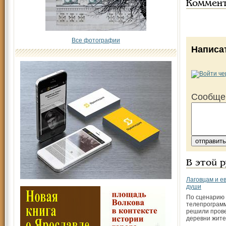
Коммен
Все фотографии
Написа
Сообще
В этой 
Лаговцам и е
души
По сценарию
телепрограм
решили прове
деревни жите