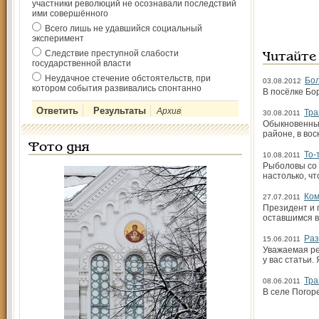
участники революций не осознавали последствий
ими совершённого
Всего лишь не удавшийся социальный
эксперимент
Следствие преступной слабости
Читайте
государственной власти
Неудачное стечение обстоятельств, при
Бол
03.08.2012
котором события развивались спонтанно
В посёлке Бо
Архив
Тра
30.08.2011
Обыкновенный
районе, в во
Фото дня
То-
10.08.2011
Рыболовы со 
настолько, чт
Ком
27.07.2011
Президент и 
оставшимся в
Раз
15.06.2011
Уважаемая ре
у вас статьи.
Тра
08.06.2011
В селе Погор