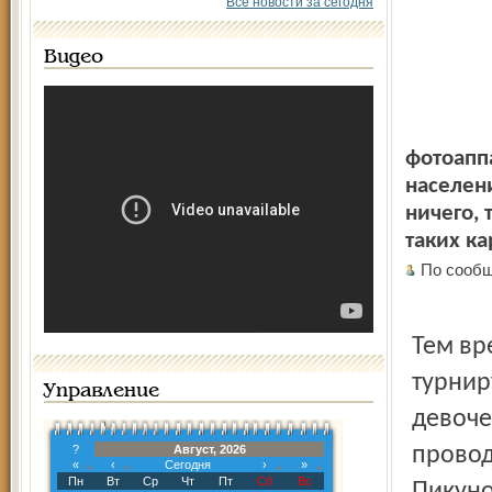
Все новости за сегодня
Видео
фотоаппа
населен
ничего, 
таких ка
По сообщ
Тем вр
турнир
Управление
девоче
?
Август, 2026
провод
«
‹
Сегодня
›
»
Пн
Вт
Ср
Чт
Пт
Сб
Вс