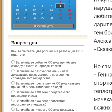
Пикуно
1
2
3
4
5
6
7
8
9
наруша
10
11
12
13
14
15
16
17
18
19
20
21
22
23
любите
24
25
26
27
28
29
30
31
дарит 
Выберите дату
тем бо
Алекса
Вопрос дня
«Сказк
Как Вы считаете, две российские революции 1917
года - это
Величайшее событие ХХ века, принёсшее
Но сам
свободу и счастье народам России
Величайшее разочарование ХХ века,
– Генн
доказавшее невозможность построения
справедливого государства
спортк
Величайшее преступление ХХ века, ставшее
причиной гибели миллионов людей
теплот
Величайшее в ХХ веке предательство
правящего класса
мачеха
Величайшая в ХХ веке провокация
иностранных спецслужб
всяких
Величайшая глупость ХХ века, поскольку