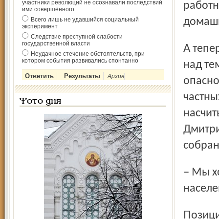
участники революций не осознавали последствий
работн
ими совершённого
Всего лишь не удавшийся социальный
домашн
эксперимент
Следствие преступной слабости
государственной власти
А теперь представители большого бизнеса задумались
Неудачное стечение обстоятельств, при
котором события развивались спонтанно
над те
Архив
опасно
частны
Фото дня
насчит
Дмитри
собран
– Мы хотим, чтобы в радиусе 10 км от комплекса
населе
Позицию Минсельхоза – запретить разведение свиней в