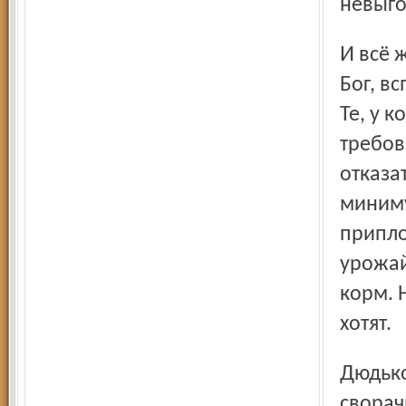
невыго
И всё же селяне понимают, что «африканка», если, не дай
Бог, в
Те, у 
требов
отказа
миниму
припло
урожай
корм. 
хотят.
Дюдьковцы, у которых хозяйства покрупней (до 50 голов),
сворач