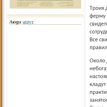
Троих детей поднимает и семья Ивана Федосеева. Свою
ферму 
Люди
ищут
свидет
сотруд
Все св
правил
Около двух десятков семей посёлка держат свиней. Для
небога
настоя
кладут
практи
занято