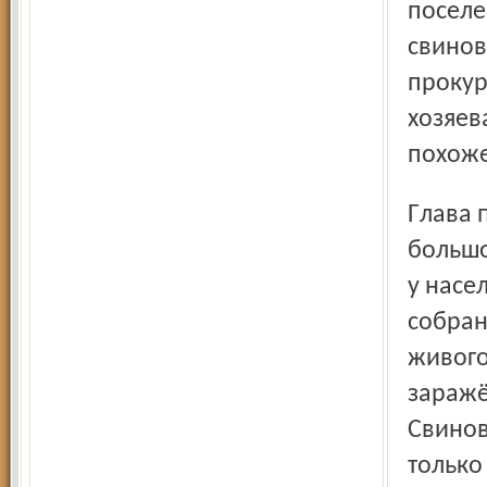
поселе
свинов
прокур
хозяев
похоже
Глава поселения выступил миротворцем и предложил
большо
у насе
собран
живого
заражё
Свинов
только