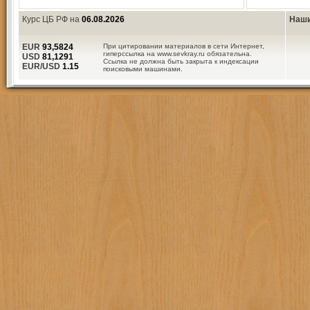
Курс ЦБ РФ на
06.08.2026
Наши
EUR
93,5824
При цитировании материалов в сети Интернет,
гиперссылка на www.sevkray.ru обязательна.
USD
81,1291
Ссылка не должна быть закрыта к индексации
EUR/USD
1.15
поисковыми машинами.