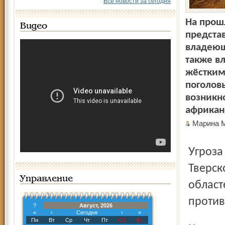
Все новости за сегодня
На прош
Видео
представ
владеющ
также в
жёстким
поголовь
возникн
африкан
Марина
Угроза более чем реальна. Инфекция уже добралась до
Тверск
Управление
област
против
?
Август, 2026
«
‹
Сегодня
›
»
Пн
Вт
Ср
Чт
Пт
Сб
Вс