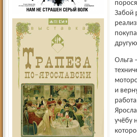
порося
Забой 
реализ
покупа
другую
Ольга – свиновод в третьем поколении. Получив
технич
моторо
и верн
работа
Яросла
учёбу 
которо