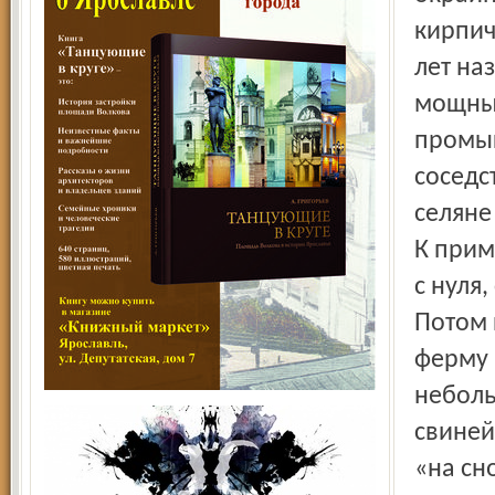
кирпич
лет на
мощным
промыш
соседс
селяне
К прим
с нуля
Потом 
ферму 
неболь
свиней
«на сн