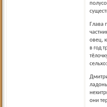
полусо
сущест
Глава поселения и большой бизнес предложили
частни
овец, 
в год 
тёлочк
сельхо
Дмитрий Назин накинул к цене ещё пять рублей, резанув
ладонь
нехитр
они те