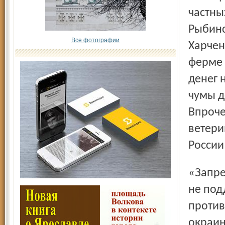
частны
Рыбинс
Все фотографии
Харчен
ферме 
денег 
чумы д
Впроче
ветери
России
«Запретное» предложение Минсельхоза в правительстве
не под
против
окраин