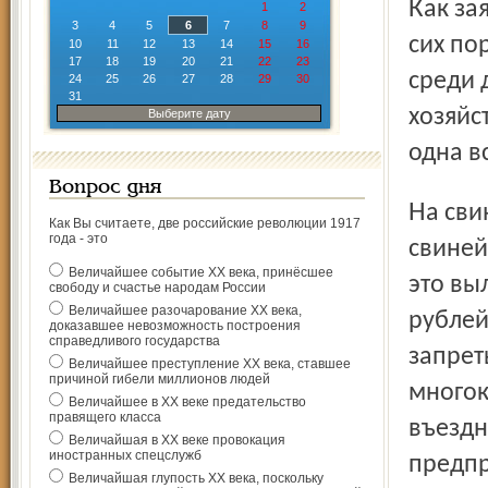
Как заявил главный ветврач России Николай Власов, до
1
2
3
4
5
6
7
8
9
сих по
10
11
12
13
14
15
16
17
18
19
20
21
22
23
среди 
24
25
26
27
28
29
30
31
хозяйс
Выберите дату
одна в
Вопрос дня
На свинокомплексе ЗАО «Залесье» – около сорока тысяч
Как Вы считаете, две российские революции 1917
года - это
свиней
Величайшее событие ХХ века, принёсшее
это вы
свободу и счастье народам России
Величайшее разочарование ХХ века,
рублей
доказавшее невозможность построения
справедливого государства
запрет
Величайшее преступление ХХ века, ставшее
причиной гибели миллионов людей
многок
Величайшее в ХХ веке предательство
правящего класса
въездн
Величайшая в ХХ веке провокация
иностранных спецслужб
предпр
Величайшая глупость ХХ века, поскольку