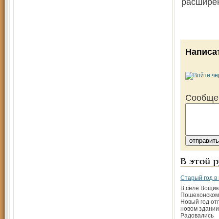
расширен
Написа
Сообще
В этой 
Старый год в
В селе Вощико
Пошехонском
Новый год от
новом здании
Радовались