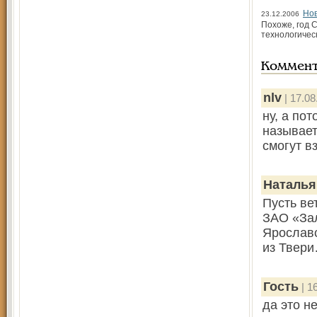
Нов
23.12.2006
Похоже, год 
технологическ
Коммен
nlv
| 17.08
ну, а пот
называет
смогут в
Наталья
Пусть ве
ЗАО «Зал
Ярославс
из Твер
Гость
| 1
да это н