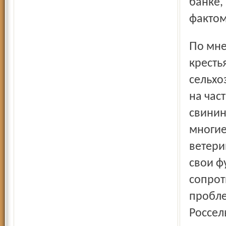
банке,
фактом
По мнению председателя совета Ассоциации
кресть
сельхо
на час
свинин
многие
ветери
свои ф
сопрот
пробле
Россел