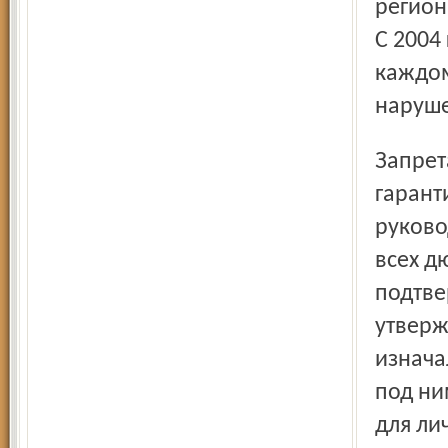
регион
С 2004
каждом
наруш
Запрета на частное свиноводство не будет – такие
гарант
руково
всех д
подтве
утверж
изнача
под ни
для ли