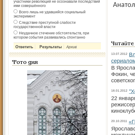
участники революций не осознавали последствий
Анатол
ими совершённого
Всего лишь не удавшийся социальный
эксперимент
Следствие преступной слабости
государственной власти
Неудачное стечение обстоятельств, при
котором события развивались спонтанно
Читайте
Архив
Вл
13.07.2012
сериало
Фото дня
В Яросла
Фокин, ч
советско
"Х
16.01.2012
22 январ
режиссер
киноклуб
«Г
20.10.2011
Ярославс