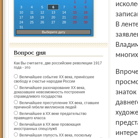
1
2
исколе
3
4
5
6
7
8
9
10
11
12
13
14
15
16
записа
17
18
19
20
21
22
23
24
25
26
27
28
29
30
В лент
31
Выберите дату
заявле
Владим
Вопрос дня
многих
Как Вы считаете, две российские революции 1917
года - это
Впрочем, это не единственное открытие январского
Величайшее событие ХХ века, принёсшее
просмо
свободу и счастье народам России
Величайшее разочарование ХХ века,
знаток
доказавшее невозможность построения
справедливого государства
давнег
Величайшее преступление ХХ века, ставшее
причиной гибели миллионов людей
художе
Величайшее в ХХ веке предательство
правящего класса
предст
Величайшая в ХХ веке провокация
иностранных спецслужб
интере
Величайшая глупость ХХ века, поскольку