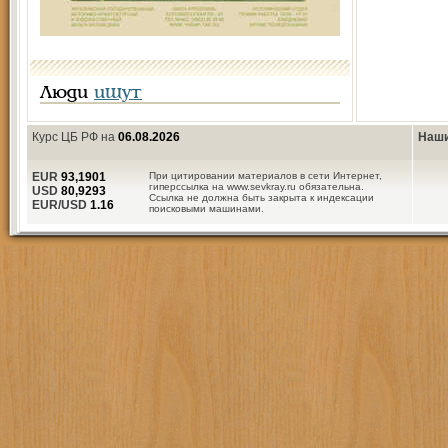
Люди
ищут
Курс ЦБ РФ на
06.08.2026
Наши
EUR
93,1901
При цитировании материалов в сети Интернет,
гиперссылка на www.sevkray.ru обязательна.
USD
80,9293
Ссылка не должна быть закрыта к индексации
EUR/USD
1.16
поисковыми машинами.