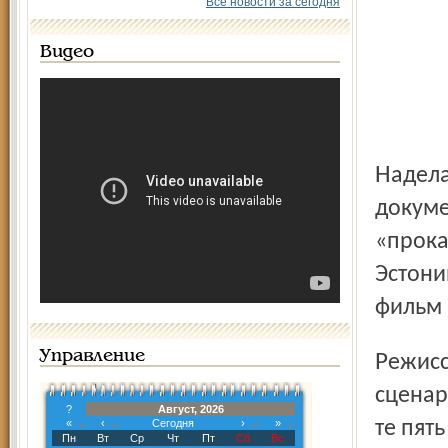
Все новости за сегодня
Видео
Наделавшая шума на Берлинском кинофестивале
докуме
«прока
Эстони
фильм 
Управление
Режиссёр фильма Кирилл Туши работал здесь и как
сценар
?
Август, 2026
«
‹
Сегодня
›
»
те пят
Пн
Вт
Ср
Чт
Пт
Сб
Вс