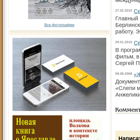
междунар
С
27.02.2010
Главный 
Берлинск
Все фотографии
работу. 
Се
29.01.2010
В програ
фильм, в
Сергей П
«Ж
09.09.2009
Документ
«Слепи м
Анжелики
Коммен
Написа