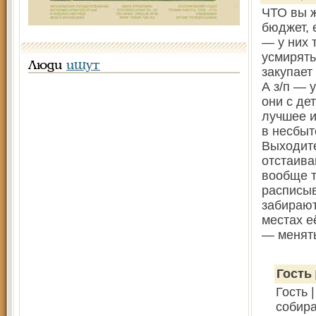
ЧТО вы 
бюджет, 
— у них 
усмирять
Люди
ищут
закупает
А з/п — 
они с де
лучшее и
в несбы
Выходите
отстаива
вообще т
расписыва
забирают
местах е
— менят
Гость
Гость 
собира