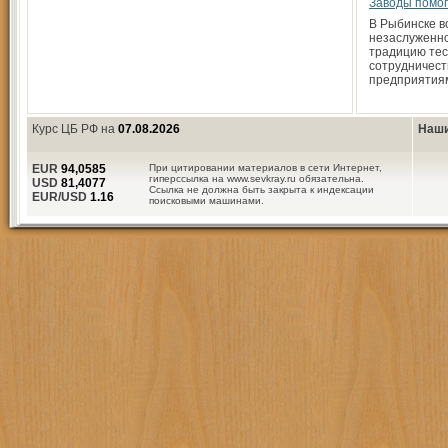
Заводы помо
В Рыбинске 
незаслуженн
традицию тес
сотрудничест
предприятиям
Курс ЦБ РФ на
07.08.2026
Наши
EUR
94,0585
При цитировании материалов в сети Интернет,
гиперссылка на www.sevkray.ru обязательна.
USD
81,4077
Ссылка не должна быть закрыта к индексации
EUR/USD
1.16
поисковыми машинами.