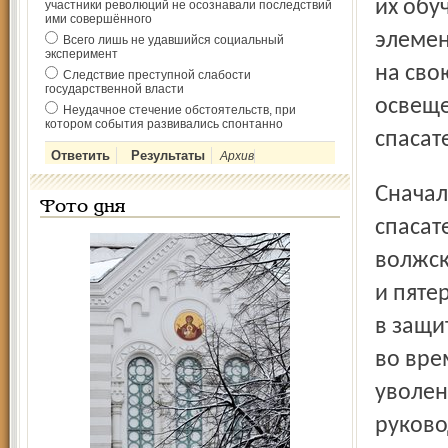
их обу
участники революций не осознавали последствий
ими совершённого
элемен
Всего лишь не удавшийся социальный
эксперимент
на сво
Следствие преступной слабости
государственной власти
освеще
Неудачное стечение обстоятельств, при
котором события развивались спонтанно
спасат
Архив
Сначала на голодовку решительно настроились 5
Фото дня
спасат
волжск
и пяте
в защи
во вре
уволен
руково