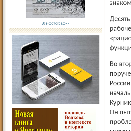
знаком
Десять спасателей решили с понедельника не покидать
Все фотографии
рабоче
«рацио
функци
Во вторник утром на рыбинских спасательных станциях по
поруче
России
началь
Курник
Он пыт
пробле