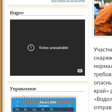
Все новости за сегодня
Видео
Участники акции требуют обеспечить станции
снаряж
нормал
требов
опасны
Управление
край» 
«Водол
?
Август, 2026
«
‹
Сегодня
›
»
отправ
Пн
Вт
Ср
Чт
Пт
Сб
Вс