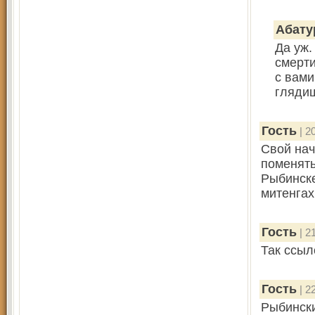
Абату
Да уж.
смерти
с вами
глядиш
Гость
| 2
Свой нач
поменять
Рыбинске
митенгах
Гость
| 2
Так ссыл
Гость
| 2
Рыбински