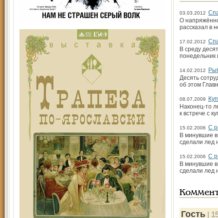
Спа
03.03.2012
О напряжённо
рассказал в н
Спа
17.02.2012
В среду деся
понедельник 
Рыб
14.02.2012
Десять сотру
об этом Глав
Куп
08.07.2009
Наконец-то л
к встрече с 
С р
15.02.2006
В минувшие в
сделали лед н
С р
15.02.2006
В минувшие в
сделали лед н
Коммен
Гость
| 1