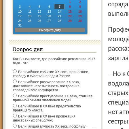
1
2
отряда
3
4
5
6
7
8
9
10
11
12
13
14
15
16
выполн
17
18
19
20
21
22
23
24
25
26
27
28
29
30
31
Профессиональные водолазы с большим опытом и
Выберите дату
молодё
расска
Вопрос дня
зарпла
Как Вы считаете, две российские революции 1917
года - это
Величайшее событие ХХ века, принёсшее
– Но я больше не намерен рисковать жизнью и здоровьем
свободу и счастье народам России
Величайшее разочарование ХХ века,
водола
доказавшее невозможность построения
справедливого государства
старых
Величайшее преступление ХХ века, ставшее
причиной гибели миллионов людей
специа
Величайшее в ХХ веке предательство
правящего класса
нет ат
Величайшая в ХХ веке провокация
иностранных спецслужб
сестры
Величайшая глупость ХХ века, поскольку