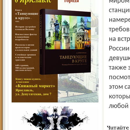
миром 
станци
намере
требов
на вст
России
девушк
также 
посмот
этом с
которы
любой 
Читайте