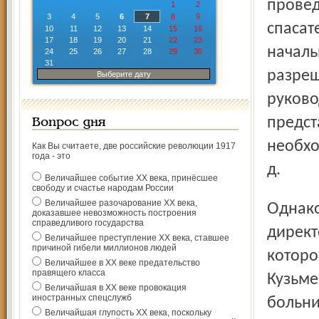
провед
1
2
3
4
5
6
7
8
9
спасат
10
11
12
13
14
15
16
17
18
19
20
21
22
23
началь
24
25
26
27
28
29
30
31
разреш
Выберите дату
руково
предст
Вопрос дня
необхо
Как Вы считаете, две российские революции 1917
года - это
д.
Величайшее событие ХХ века, принёсшее
свободу и счастье народам России
Величайшее разочарование ХХ века,
Однако нет никаких известий о проверках в отношении
доказавшее невозможность построения
справедливого государства
директ
Величайшее преступление ХХ века, ставшее
причиной гибели миллионов людей
которо
Величайшее в ХХ веке предательство
правящего класса
Кузьме
Величайшая в ХХ веке провокация
иностранных спецслужб
больн
Величайшая глупость ХХ века, поскольку