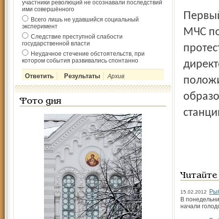
участники революций не осознавали последствий
ими совершённого
Первый заместитель руководителя Главного управления
Всего лишь не удавшийся социальный
эксперимент
МЧС по
Следствие преступной слабости
государственной власти
протес
Неудачное стечение обстоятельств, при
котором события развивались спонтанно
директ
Архив
положи
образо
Фото дня
станци
Читайте
Рыб
15.02.2012
В понедельни
начали голод