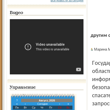
Все новости за сегодня
Видео
другим 
Марина
Государственная инспекция по труду в Ярославской
област
информ
безопа
Управление
спасат
?
Август, 2026
запрос
«
‹
Сегодня
›
»
Пн
Вт
Ср
Чт
Пт
Сб
Вс