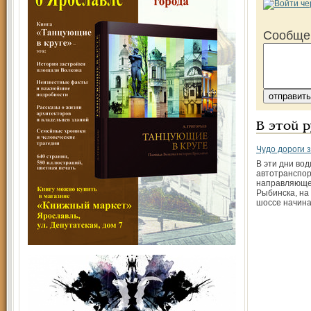
Сообще
В этой 
Чудо­ дороги
В эти дни во
автотранспор
направляющег
Рыбинска, на
шоссе начин