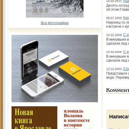
Рыб
14.02.2012
Десять сотру
об этом Глав
Куп
08.07.2009
Наконец-то л
Все фотографии
к встрече с 
С р
15.02.2006
В минувшие в
сделали лед н
С р
15.02.2006
В минувшие в
сделали лед н
Спа
12.10.2005
Представьте 
воде. Переве
Коммен
Написа