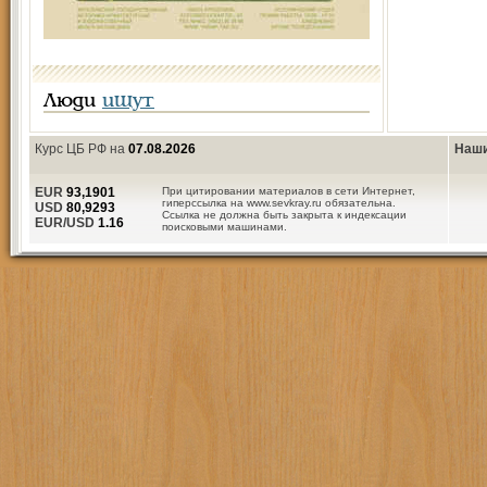
Люди
ищут
Курс ЦБ РФ на
07.08.2026
Наши
EUR
93,1901
При цитировании материалов в сети Интернет,
гиперссылка на www.sevkray.ru обязательна.
USD
80,9293
Ссылка не должна быть закрыта к индексации
EUR/USD
1.16
поисковыми машинами.