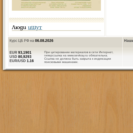
Люди
ищут
Курс ЦБ РФ на
06.08.2026
Наши
EUR
93,1901
При цитировании материалов в сети Интернет,
гиперссылка на www.sevkray.ru обязательна.
USD
80,9293
Ссылка не должна быть закрыта к индексации
EUR/USD
1.16
поисковыми машинами.