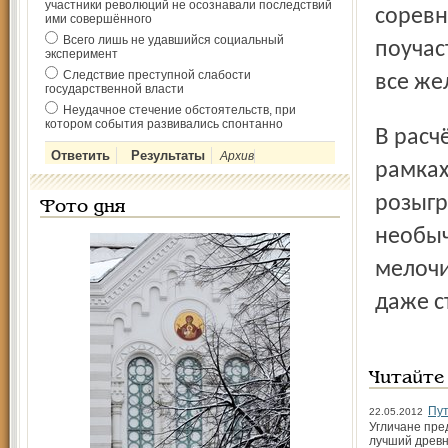
участники революций не осознавали последствий
соревн
ими совершённого
Всего лишь не удавшийся социальный
поучас
эксперимент
Следствие преступной слабости
все же
государственной власти
Неудачное стечение обстоятельств, при
котором события развивались спонтанно
В расчёте на среднее и старшее поколения угличан в
Архив
рамках
розыгр
Фото дня
необыч
мелочи
даже с
Читайте
Пут
22.05.2012
Угличане пре
лучший древн