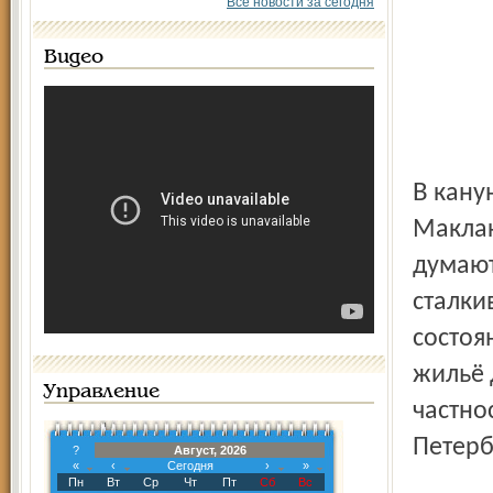
Все новости за сегодня
Видео
В канун юбилейного месяца глава района Сергей
Маклак
думают
сталки
состоя
жильё 
Управление
частно
Петерб
?
Август, 2026
«
‹
Сегодня
›
»
Пн
Вт
Ср
Чт
Пт
Сб
Вс