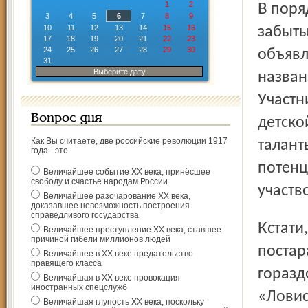
1
2
В порядке подготовки к юбилейному Дню города не
3
4
5
6
7
8
9
10
11
12
13
14
15
16
забыты
17
18
19
20
21
22
23
24
25
26
27
28
29
30
объявл
31
Выберите дату
назван
Участн
Вопрос дня
детско
Как Вы считаете, две российские революции 1917
талант
года - это
потенц
Величайшее событие ХХ века, принёсшее
свободу и счастье народам России
участв
Величайшее разочарование ХХ века,
доказавшее невозможность построения
справедливого государства
Кстати, о папах. Уже сегодня ясно, что многие из них
Величайшее преступление ХХ века, ставшее
причиной гибели миллионов людей
постар
Величайшее в ХХ веке предательство
правящего класса
горазд
Величайшая в ХХ веке провокация
иностранных спецслужб
«Ловис
Величайшая глупость ХХ века, поскольку