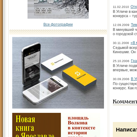
Отк
11.02.2010
В Угличе в к
конкурса – т
Все фотографии
Тим
12.09.2009
В минувший ч
о городской 
«В 
30.11.2006
Седьмой всер
Кинешме. Он 
Гра
25.10.2006
В Угличе под
впервые, мож
В У
30.09.2006
По существую
конкурс. Как 
Коммен
Написа