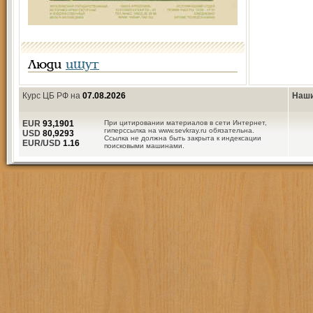
Люди
ищут
Курс ЦБ РФ на
07.08.2026
Наши
EUR
93,1901
При цитировании материалов в сети Интернет,
гиперссылка на www.sevkray.ru обязательна.
USD
80,9293
Ссылка не должна быть закрыта к индексации
EUR/USD
1.16
поисковыми машинами.