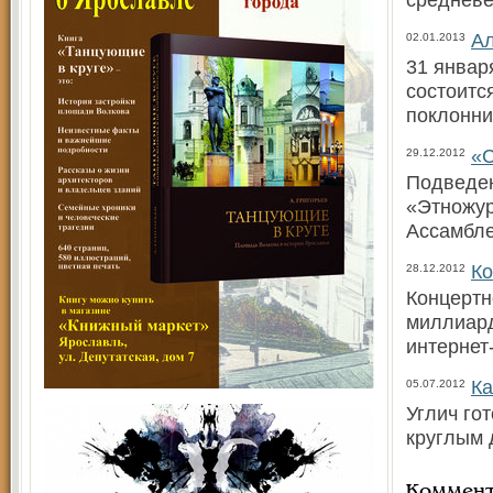
Ал
02.01.2013
31 январ
состоитс
поклонни
«С
29.12.2012
Подведен
«Этножур
Ассамбле
Ко
28.12.2012
Концертн
миллиард
интернет
Ка
05.07.2012
Углич го
круглым 
Коммен