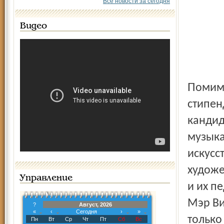
Все новости за сегодня
Видео
Помимо Тимура Амишова комиссия по присуждению
стипен
кандид
музыка
искусс
художе
Управление
и их пе
Мэр Ви
?
Август, 2026
«
‹
Сегодня
›
»
только
Пн
Вт
Ср
Чт
Пт
Сб
Вс