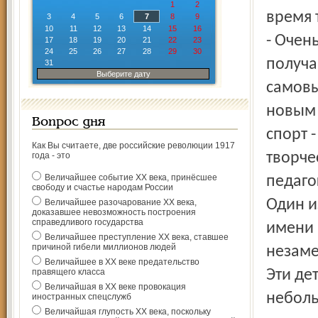
1
2
время 
3
4
5
6
7
8
9
10
11
12
13
14
15
16
- Очен
17
18
19
20
21
22
23
24
25
26
27
28
29
30
получа
31
Выберите дату
самовы
новым 
Вопрос дня
спорт 
Как Вы считаете, две российские революции 1917
творче
года - это
Величайшее событие ХХ века, принёсшее
педаго
свободу и счастье народам России
Один и
Величайшее разочарование ХХ века,
доказавшее невозможность построения
справедливого государства
имени 
Величайшее преступление ХХ века, ставшее
причиной гибели миллионов людей
незаме
Величайшее в ХХ веке предательство
правящего класса
Эти де
Величайшая в ХХ веке провокация
неболь
иностранных спецслужб
Величайшая глупость ХХ века, поскольку