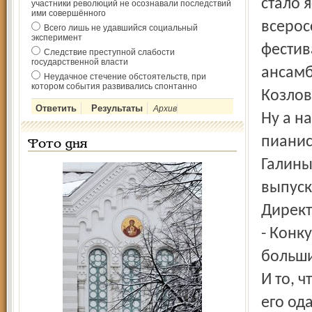
стало 
участники революций не осознавали последствий
ими совершённого
всерос
Всего лишь не удавшийся социальный
эксперимент
фестив
Следствие преступной слабости
государственной власти
ансамб
Неудачное стечение обстоятельств, при
котором события развивались спонтанно
Козлов
Архив
Ну а н
пианис
Фото дня
Галины
выпуск
Директ
- Конк
больши
И то, 
его од