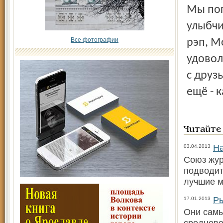
Мы пог
улыбчи
Все фотографии
рэп, М
удовол
с друз
ещё - 
Читайте
На
03.04.2013
Союз жур
подводит
лучшие м
Ры
17.01.2013
Они самы
средневе