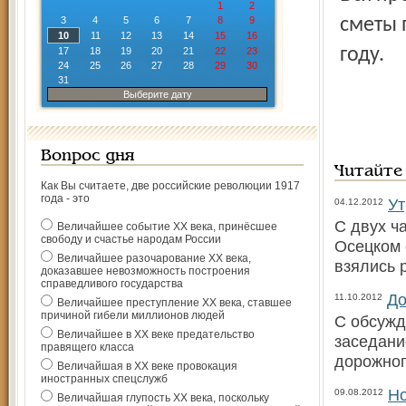
1
2
3
4
5
6
7
8
9
сметы 
10
11
12
13
14
15
16
году.
17
18
19
20
21
22
23
24
25
26
27
28
29
30
31
Выберите дату
Вопрос дня
Читайте
Как Вы считаете, две российские революции 1917
года - это
Ут
04.12.2012
С двух ч
Величайшее событие ХХ века, принёсшее
свободу и счастье народам России
Осецком 
Величайшее разочарование ХХ века,
взялись 
доказавшее невозможность построения
справедливого государства
До
11.10.2012
Величайшее преступление ХХ века, ставшее
причиной гибели миллионов людей
С обсужд
Величайшее в ХХ веке предательство
заседани
правящего класса
дорожног
Величайшая в ХХ веке провокация
иностранных спецслужб
Н
09.08.2012
Величайшая глупость ХХ века, поскольку