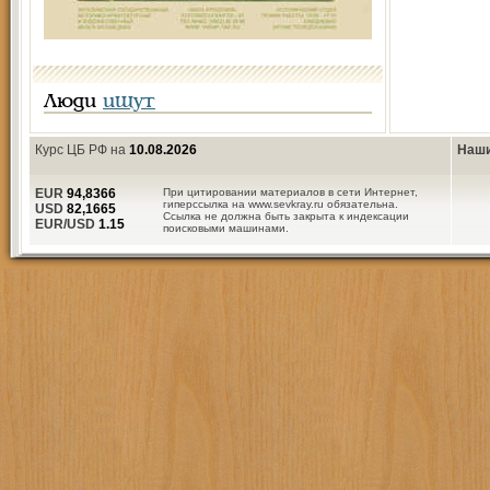
Люди
ищут
Курс ЦБ РФ на
10.08.2026
Наши
EUR
94,8366
При цитировании материалов в сети Интернет,
гиперссылка на www.sevkray.ru обязательна.
USD
82,1665
Ссылка не должна быть закрыта к индексации
EUR/USD
1.15
поисковыми машинами.