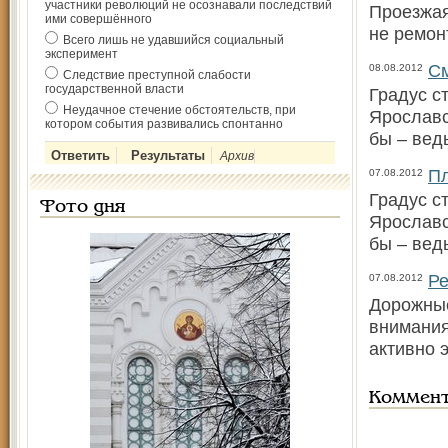
участники революций не осознавали последствий
Проезжая
ими совершённого
не ремон
Всего лишь не удавшийся социальный
эксперимент
См
08.08.2012
Следствие преступной слабости
государственной власти
Градус с
Неудачное стечение обстоятельств, при
Ярославс
котором события развивались спонтанно
бы – вед
Архив
Пл
07.08.2012
Градус с
Фото дня
Ярославс
бы – вед
Ре
07.08.2012
Дорожные
внимания
активно 
Коммен