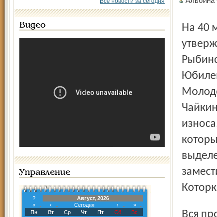
Альбина
Все новости за сегодня
Видео
На 40 миллионов рублей из дорожного фонда,
утверж
Рыбинс
Юбилей
Молодо
Чайкин
износа
которы
выделе
замест
Управление
Которк
?
Август, 2026
«
‹
Сегодня
›
»
Вся проектная документация на эти объекты готова,
Пн
Вт
Ср
Чт
Пт
Сб
Вс