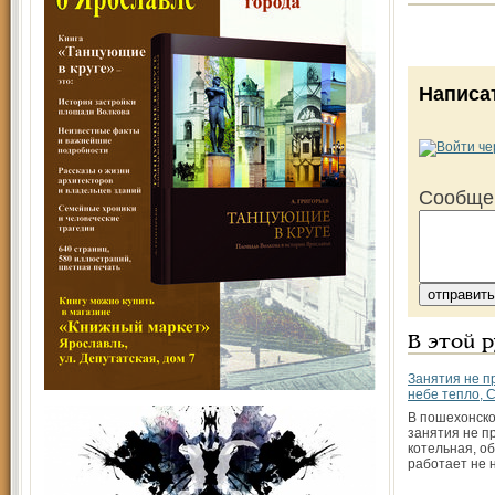
Написа
Сообще
В этой 
Занятия не п
небе тепло, 
В пошехонск
занятия не п
котельная, о
работает не 