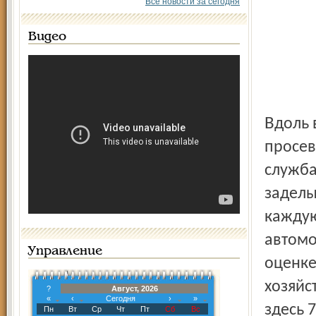
Все новости за сегодня
Видео
Вдоль всей их протяжённости – огромные ямы,
просев
служба
заделы
каждую
автомо
Управление
оценке
хозяйс
?
Август, 2026
«
‹
Сегодня
›
»
здесь 
Пн
Вт
Ср
Чт
Пт
Сб
Вс