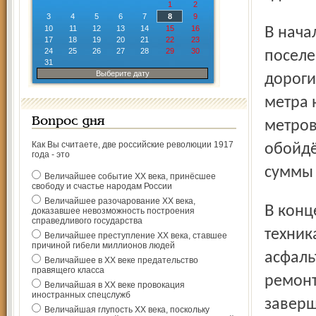
1
2
3
4
5
6
7
8
9
10
11
12
13
14
15
16
В начале нынешнего года администрацией городского
17
18
19
20
21
22
23
24
25
26
27
28
29
30
поселе
31
Выберите дату
дороги
метра 
Вопрос дня
метров
Как Вы считаете, две российские революции 1917
обойдё
года - это
суммы 
Величайшее событие ХХ века, принёсшее
свободу и счастье народам России
Величайшее разочарование ХХ века,
В конце июня на обеих улицах заработала дорожная
доказавшее невозможность построения
справедливого государства
техник
Величайшее преступление ХХ века, ставшее
причиной гибели миллионов людей
асфаль
Величайшее в ХХ веке предательство
правящего класса
ремонт
Величайшая в ХХ веке провокация
иностранных спецслужб
заверш
Величайшая глупость ХХ века, поскольку