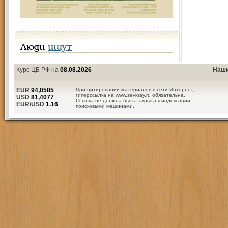
Люди
ищут
Курс ЦБ РФ на
08.08.2026
Наши
EUR
94,0585
При цитировании материалов в сети Интернет,
гиперссылка на www.sevkray.ru обязательна.
USD
81,4077
Ссылка не должна быть закрыта к индексации
EUR/USD
1.16
поисковыми машинами.