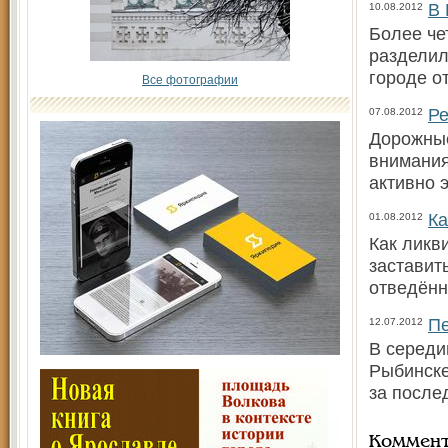
В 
10.08.2012
Более че
разделил
городе о
Все фотографии
Ре
07.08.2012
Дорожные
внимания
активно 
Ка
01.08.2012
Как ликв
заставит
отведённ
Пе
12.07.2012
В середи
Рыбинске
за после
Коммен