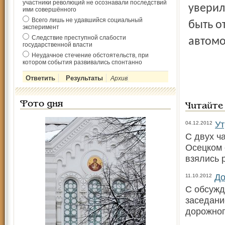
участники революций не осознавали последствий
уверил
ими совершённого
Всего лишь не удавшийся социальный
быть о
эксперимент
Следствие преступной слабости
автомо
государственной власти
Неудачное стечение обстоятельств, при
котором события развивались спонтанно
Архив
Фото дня
Читайте
Ут
04.12.2012
С двух ч
Осецком 
взялись 
До
11.10.2012
С обсужд
заседани
дорожног