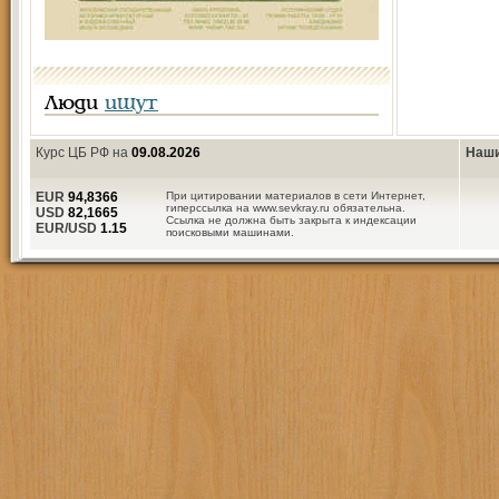
Люди
ищут
Курс ЦБ РФ на
09.08.2026
Наши
EUR
94,8366
При цитировании материалов в сети Интернет,
гиперссылка на www.sevkray.ru обязательна.
USD
82,1665
Ссылка не должна быть закрыта к индексации
EUR/USD
1.15
поисковыми машинами.