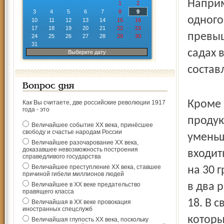
Наприме
1
2
3
4
5
6
7
8
9
одного
10
11
12
13
14
15
16
17
18
19
20
21
22
23
превыш
24
25
26
27
28
29
30
31
садах 
Выберите дату
состав
Вопрос дня
Кроме 
Как Вы считаете, две российские революции 1917
года - это
продук
Величайшее событие ХХ века, принёсшее
свободу и счастье народам России
уменьш
Величайшее разочарование ХХ века,
доказавшее невозможность построения
входит
справедливого государства
Величайшее преступление ХХ века, ставшее
на 30 
причиной гибели миллионов людей
Величайшее в ХХ веке предательство
в два 
правящего класса
18. В 
Величайшая в ХХ веке провокация
иностранных спецслужб
которы
Величайшая глупость ХХ века, поскольку