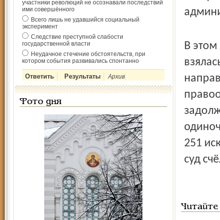
участники революций не осознавали последствий
ими совершённого
админи
Всего лишь не удавшийся социальный
эксперимент
Следствие преступной слабости
государственной власти
В этом
Неудачное стечение обстоятельств, при
взялас
котором события развивались спонтанно
направ
Архив
правоо
Фото дня
задолж
одиноч
251 ис
суд сч
Читайте