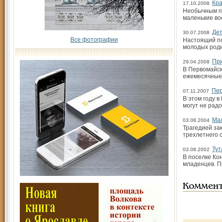
Кра
17.10.2008
Необычным пр
маленькие во
Дет
30.07.2008
Все фотографии
Настоящий по
молодых роди
При
29.04.2008
В Первомайск
ежемесячные 
Пер
07.11.2007
В этом году в
могут не радо
Ма
03.08.2004
Трагедией за
трехлетнего 
Ту
03.08.2002
В поселке Кон
младенцев. П
Коммен