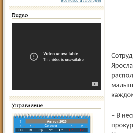
Все новости за сегодня
Видео
Сотруд
Яросла
распол
малыше
каждом
Управление
– В не
?
Август, 2026
прокур
«
‹
Сегодня
›
»
Пн
Вт
Ср
Чт
Пт
Сб
Вс