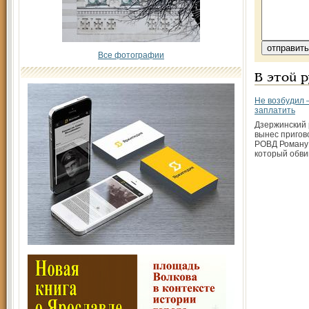
Все фотографии
В этой 
Не возбудил 
заплатить
Дзержинский 
вынес пригов
РОВД Роману 
который обви