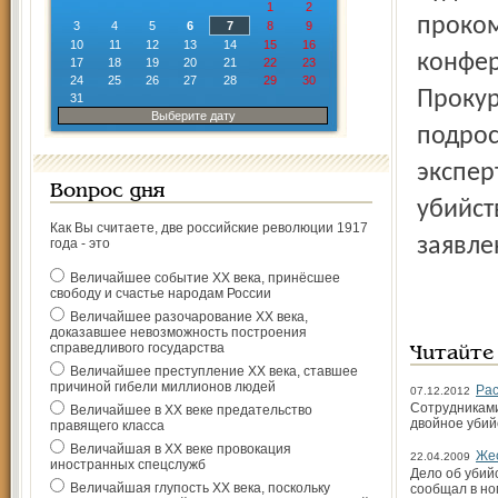
1
2
проком
3
4
5
6
7
8
9
10
11
12
13
14
15
16
конфер
17
18
19
20
21
22
23
24
25
26
27
28
29
30
Прокур
31
Выберите дату
подрос
экспер
Вопрос дня
убийст
Как Вы считаете, две российские революции 1917
заявле
года - это
Величайшее событие ХХ века, принёсшее
свободу и счастье народам России
Величайшее разочарование ХХ века,
доказавшее невозможность построения
справедливого государства
Читайте
Величайшее преступление ХХ века, ставшее
причиной гибели миллионов людей
Рас
07.12.2012
Сотрудниками
Величайшее в ХХ веке предательство
двойное убий
правящего класса
Величайшая в ХХ веке провокация
Жес
22.04.2009
иностранных спецслужб
Дело об убий
Величайшая глупость ХХ века, поскольку
сообщал в но