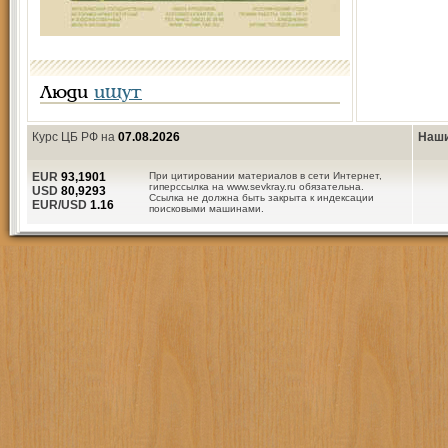
Люди
ищут
Курс ЦБ РФ на
07.08.2026
Наши
EUR
93,1901
При цитировании материалов в сети Интернет,
гиперссылка на www.sevkray.ru обязательна.
USD
80,9293
Ссылка не должна быть закрыта к индексации
EUR/USD
1.16
поисковыми машинами.