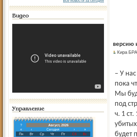
Все новости за сегодня
Видео
версию и
Кира БР
– У на
пока ч
Мы буд
под ст
Управление
ч. 1 с
убитых
?
Август, 2026
«
‹
Сегодня
›
»
будет 
Пн
Вт
Ср
Чт
Пт
Сб
Вс