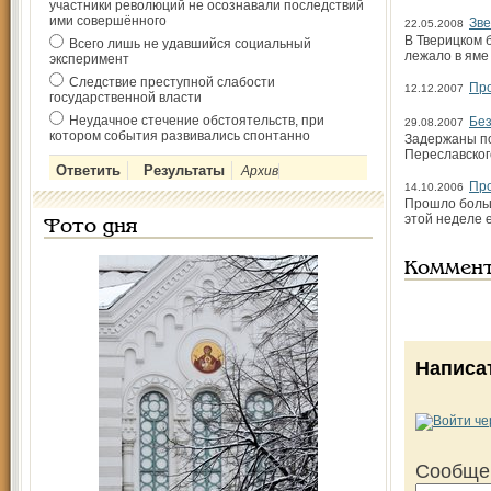
участники революций не осознавали последствий
ими совершённого
Зве
22.05.2008
В Тверицком 
Всего лишь не удавшийся социальный
лежало в яме
эксперимент
Следствие преступной слабости
Про
12.12.2007
государственной власти
Неудачное стечение обстоятельств, при
Без
29.08.2007
котором события развивались спонтанно
Задержаны по
Переславског
Архив
Про
14.10.2006
Прошло больш
этой неделе 
Фото дня
Коммен
Написа
Сообще