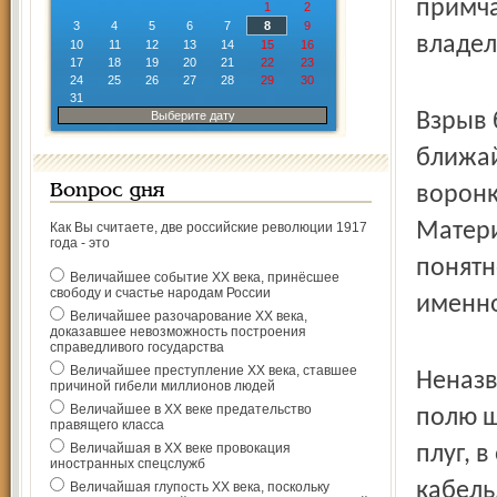
примча
1
2
3
4
5
6
7
8
9
владел
10
11
12
13
14
15
16
17
18
19
20
21
22
23
24
25
26
27
28
29
30
31
Выберите дату
Взрыв 
ближай
Вопрос дня
воронк
Матери
Как Вы считаете, две российские революции 1917
года - это
понятн
Величайшее событие ХХ века, принёсшее
свободу и счастье народам России
именно
Величайшее разочарование ХХ века,
доказавшее невозможность построения
справедливого государства
Величайшее преступление ХХ века, ставшее
Неназв
причиной гибели миллионов людей
Величайшее в ХХ веке предательство
полю ш
правящего класса
Величайшая в ХХ веке провокация
плуг, 
иностранных спецслужб
кабель
Величайшая глупость ХХ века, поскольку