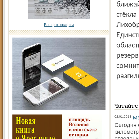
ближай
стёкла
Лихобр
Все фотографии
Единст
област
резерв
сомнит
разгил
Читайте
Ма
02.01.2013
Сегодня 
километр
отделени