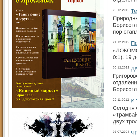
Те
28.12.2012
Природны
Борисогл
пор отап
По
21.12.2012
«ЛОКОМОТ
0:1). 19
Де
06.12.2012
Григоров
отдалённ
Борисогл
И 
26.11.2012
Сегодня 
«Трамвай
двух тро
ЧП
06.07.2004