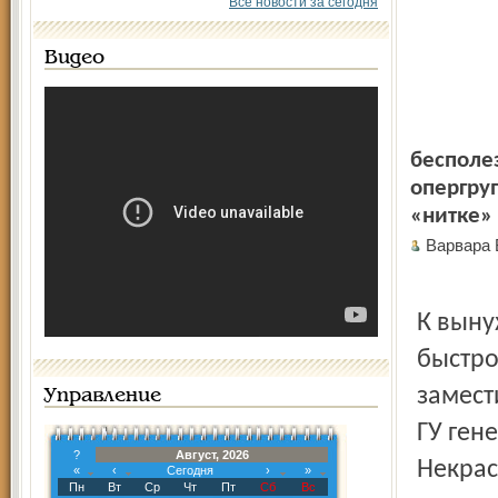
Все новости за сегодня
Видео
бесполе
опергру
«нитке» 
Варвара
К выну
быстро
замест
Управление
ГУ ген
?
Август, 2026
Некрас
«
‹
Сегодня
›
»
Пн
Вт
Ср
Чт
Пт
Сб
Вс