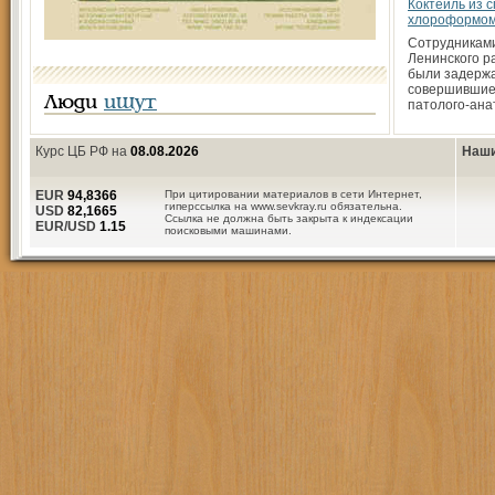
Коктейль из с
хлороформо
Сотрудникам
Ленинского р
были задержа
совершившие
Люди
ищут
патолого-ана
Курс ЦБ РФ на
08.08.2026
Наши
EUR
94,8366
При цитировании материалов в сети Интернет,
гиперссылка на www.sevkray.ru обязательна.
USD
82,1665
Ссылка не должна быть закрыта к индексации
EUR/USD
1.15
поисковыми машинами.