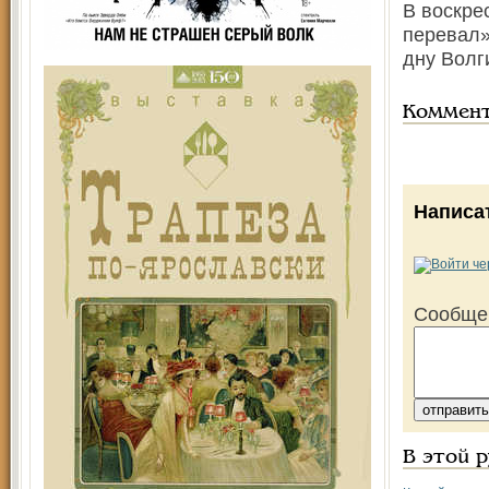
В воскре
перевал»
дну Волг
Коммен
Написа
Сообще
В этой 