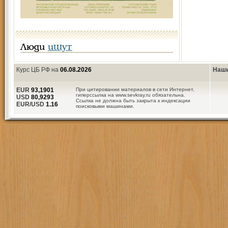
Люди
ищут
Курс ЦБ РФ на
06.08.2026
Наши
EUR
93,1901
При цитировании материалов в сети Интернет,
гиперссылка на www.sevkray.ru обязательна.
USD
80,9293
Ссылка не должна быть закрыта к индексации
EUR/USD
1.16
поисковыми машинами.