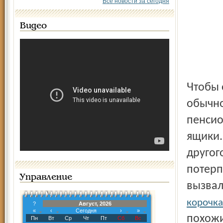
Все новости за сегодня
Видео
Чтобы остаться одному в комнате, лжемилиционер
обычно
пенсио
ящики.
другог
потерп
Управление
вызвал
корочка
?
Август, 2026
«
‹
Сегодня
›
»
похожи
Пн
Вт
Ср
Чт
Пт
Сб
Вс