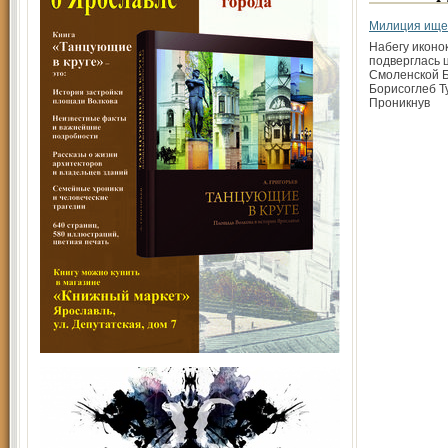
Милиция ище
Набегу иконо
подверглась 
Смоленской Б
Борисоглеб Т
Проникнув