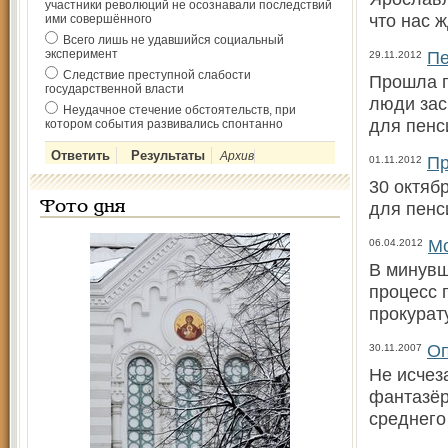
участники революций не осознавали последствий
что нас 
ими совершённого
Всего лишь не удавшийся социальный
эксперимент
Пе
29.11.2012
Следствие преступной слабости
Прошла г
государственной власти
люди зас
Неудачное стечение обстоятельств, при
для пенс
котором события развивались спонтанно
Архив
Пр
01.11.2012
30 октяб
для пенс
Фото дня
Мо
06.04.2012
В минувш
процесс 
прокурат
Оп
30.11.2007
Не исчез
фантазёр
среднего