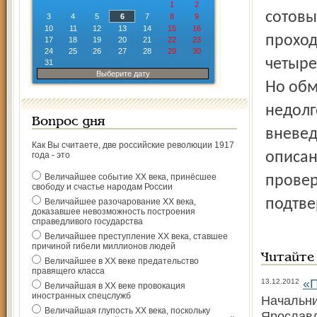
1
2
сотовы
3
4
5
6
7
8
9
10
11
12
13
14
15
16
проход
17
18
19
20
21
22
23
24
25
26
27
28
29
30
четыре
31
Выберите дату
Но об
недолг
Вопрос дня
вневед
Как Вы считаете, две российские революции 1917
описан
года - это
Величайшее событие ХХ века, принёсшее
провер
свободу и счастье народам России
подтве
Величайшее разочарование ХХ века,
доказавшее невозможность построения
справедливого государства
Величайшее преступление ХХ века, ставшее
причиной гибели миллионов людей
Читайте
Величайшее в ХХ веке предательство
правящего класса
«П
13.12.2012
Величайшая в ХХ веке провокация
иностранных спецслужб
Начальни
Величайшая глупость ХХ века, поскольку
Ярославл