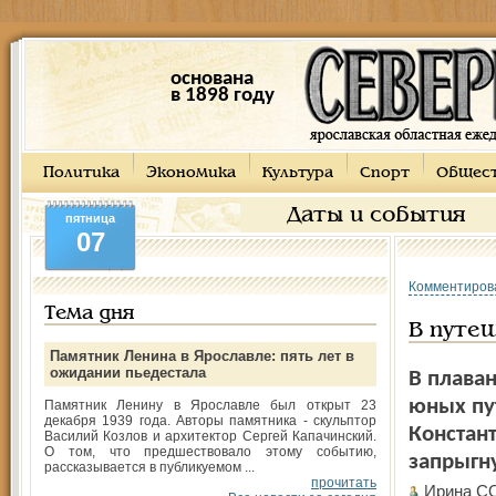
основана
в 1898 году
Политика
Экономика
Культура
Спорт
Общес
Даты и события
пятница
07
Комментиров
Тема дня
В путеш
Памятник Ленина в Ярославле: пять лет в
ожидании пьедестала
В плаван
юных пу
Памятник Ленину в Ярославле был открыт 23
декабря 1939 года. Авторы памятника - скульптор
Констант
Василий Козлов и архитектор Сергей Капачинский.
О том, что предшествовало этому событию,
запрыгну
рассказывается в публикуемом ...
прочитать
Ирина С