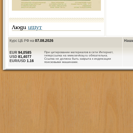
Люди
ищут
Курс ЦБ РФ на
07.08.2026
Наши
EUR
94,0585
При цитировании материалов в сети Интернет,
гиперссылка на www.sevkray.ru обязательна.
USD
81,4077
Ссылка не должна быть закрыта к индексации
EUR/USD
1.16
поисковыми машинами.