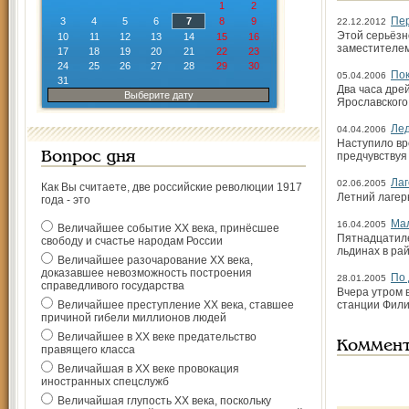
1
2
Пер
3
4
5
6
7
8
9
22.12.2012
Этой серьёзн
10
11
12
13
14
15
16
заместителем
17
18
19
20
21
22
23
24
25
26
27
28
29
30
Пок
05.04.2006
31
Два часа дре
Выберите дату
Ярославского
Лед
04.04.2006
Наступило вре
Вопрос дня
предчувствуя
Лаг
02.06.2005
Как Вы считаете, две российские революции 1917
Летний лагер
года - это
Мал
16.04.2005
Величайшее событие ХХ века, принёсшее
Пятнадцатиле
свободу и счастье народам России
льдинах в ра
Величайшее разочарование ХХ века,
доказавшее невозможность построения
По 
28.01.2005
справедливого государства
Вчера утром 
Величайшее преступление ХХ века, ставшее
станции Фили
причиной гибели миллионов людей
Величайшее в ХХ веке предательство
Коммен
правящего класса
Величайшая в ХХ веке провокация
иностранных спецслужб
Величайшая глупость ХХ века, поскольку