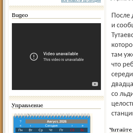
Все новости за сегодня
После десятиминутного плавания их заметили прохожие
Видео
и сооб
Тутаев
которо
там уж
что ре
середи
двадца
со льд
целост
Управление
станци
?
Август, 2026
«
‹
Сегодня
›
»
Читайте
Пн
Вт
Ср
Чт
Пт
Сб
Вс