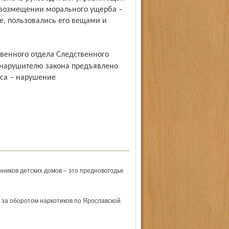
о возмещении морального ущерба –
е, пользовались его вещами и
с нарушителю закона предъявлено
кса – нарушение
ников детских домов – это предновогодье
за оборотом наркотиков по Ярославской