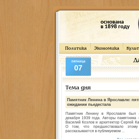
основана
в 1898 году
Политика
Экономика
Культ
Д
пятница
07
Тема дня
Памятник Ленина в Ярославле: пят
ожидании пьедестала
Памятник Ленину в Ярославле был 
декабря 1939 года. Авторы памятника -
Василий Козлов и архитектор Сергей Ка
О том, что предшествовало этому
рассказывается в публикуемом ...