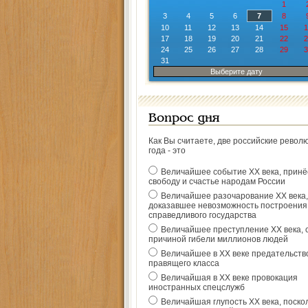
1
3
4
5
6
7
8
10
11
12
13
14
15
1
17
18
19
20
21
22
2
24
25
26
27
28
29
3
31
Выберите дату
Вопрос дня
Как Вы считаете, две российские револ
года - это
Величайшее событие ХХ века, прин
свободу и счастье народам России
Величайшее разочарование ХХ века,
доказавшее невозможность построения
справедливого государства
Величайшее преступление ХХ века, 
причиной гибели миллионов людей
Величайшее в ХХ веке предательств
правящего класса
Величайшая в ХХ веке провокация
иностранных спецслужб
Величайшая глупость ХХ века, поско