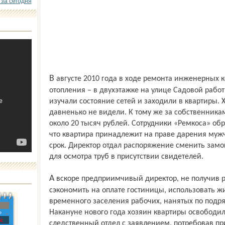
 за сегодня
В августе 2010 года в ходе ремонта инженерных коммуникаций – водоснабжения и
отопления – в двухэтажке на улице Садовой раб
изучали состояние сетей и заходили в квартиры. 
давненько не видели. К тому же за собственника
около 20 тысяч рублей. Сотрудники «Ремкоса» об
что квартира принадлежит на праве дарения му
срок. Директор отдал распоряжение сменить замок
для осмотра труб в присутствии свидетелей.
А вскоре предприимчивый директор, не получив разрешения от хозяина, решил
сэкономить на оплате гостиницы, использовать 
временного заселения рабочих, нанятых по подря
Накануне нового года хозяин квартиры освободилс
»
с
следственный отдел с заявлением, потребовав п