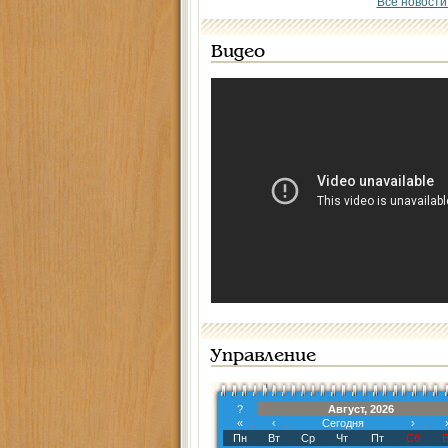
Все новости
Видео
Управление
?
Август, 2026
«
‹
Сегодня
›
Пн
Вт
Ср
Чт
Пт
Сб
В