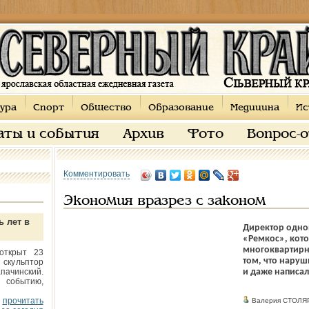
ура
Спорт
Общество
Образование
Медицина
Ис
аты и события
Архив
Фото
Вопрос-
Комментировать
Экономия вразрез с законом
ь лет в
Директор одно
«Ремкос», кото
многоквартирн
открыт 23
том, что нару
 скульптор
пачинский.
и даже написал
 событию,
прочитать
Валерия СТОЛЯ