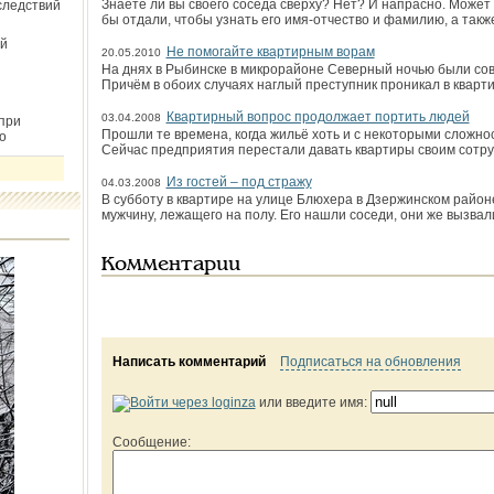
Знаете ли вы своего соседа сверху? Нет? И напрасно. Может 
следствий
бы отдали, чтобы узнать его имя-отчество и фамилию, а так
й
Не помогайте квартирным ворам
20.05.2010
На днях в Рыбинске в микрорайоне Северный ночью были со
Причём в обоих случаях наглый преступник проникал в кварт
Квартирный вопрос продолжает портить людей
03.04.2008
при
Прошли те времена, когда жильё хоть и с некоторыми сложно
о
Сейчас предприятия перестали давать квартиры своим сотру
Из гостей – под стражу
04.03.2008
В субботу в квартире на улице Блюхера в Дзержинском райо
мужчину, лежащего на полу. Его нашли соседи, они же вызвал
Комментарии
Написать комментарий
Подписаться на обновления
или введите имя:
Сообщение: