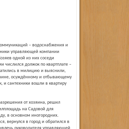
отники управляющей компании
Хозяев одной из них соседи
ми числился должок по квартплате –
ратились в милицию и выяснили,
жчине, осуждённому и отбывающему
, и сантехники вошли в квартиру
жилплощадь на Садовой для
ду, в основном иногородних.
я, вернулся в город и обратился в
ривлечь руководителя управляющей