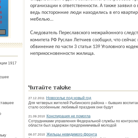
2
организации к ответственности. А также заявил 
9
ведь посторонние люди находились в его квартир
6
3
мебелью…
0
Следователь Переславского межрайонного следственного отдела Следственного
комитета РФ Руслан Летчиев сообщил, что сейча
обвинение по части 3 статьи 139 Уголовного коде
неприкосновенности жилища.
юции 1917
ёсшее
Читайте также
Новоселье под новый год
27.12.2011
ставшее
Для четверых жителей Рыбинского района – бывших воспитан
стало особенным: любимый праздник они будут
о
Конспирация не помогла
21.09.2010
Сотрудниками управления Федеральной службы по контролю 
области был задержан предприимчивый молодой
Жильцы невидимого фронта
06.07.2010
льку