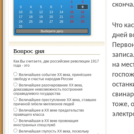
1
2
сконча
3
4
5
6
7
8
9
10
11
12
13
14
15
16
17
18
19
20
21
22
23
24
25
26
27
28
29
30
Что ка
31
Выберите дату
дней в
Первон
Вопрос дня
записа
Как Вы считаете, две российские революции 1917
на мес
года - это
госпож
Величайшее событие ХХ века, принёсшее
свободу и счастье народам России
останк
Величайшее разочарование ХХ века,
доказавшее невозможность построения
свинар
справедливого государства
Величайшее преступление ХХ века, ставшее
тоже, 
причиной гибели миллионов людей
Величайшее в ХХ веке предательство
электр
правящего класса
Величайшая в ХХ веке провокация
иностранных спецслужб
Величайшая глупость ХХ века, поскольку