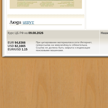
Люди
ищут
Курс ЦБ РФ на
09.08.2026
Наши
EUR
94,8366
При цитировании материалов в сети Интернет,
гиперссылка на www.sevkray.ru обязательна.
USD
82,1665
Ссылка не должна быть закрыта к индексации
EUR/USD
1.15
поисковыми машинами.