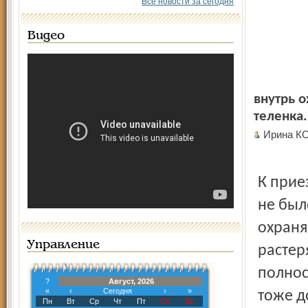
Все новости за сегодня
Видео
внутрь о
теленка.
Ирина К
К прие
не был
охраня
Управление
растеря
полнос
?
Август, 2026
«
‹
Сегодня
›
»
тоже д
Пн
Вт
Ср
Чт
Пт
Сб
Вс