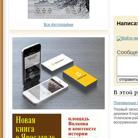
Написа
Все фотографии
Сообще
В этой 
Прерванные 
Первый звоно
деревни Егорь
Угличском ра
вооруженная 