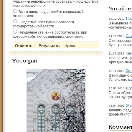
участники революций не осознавали последствий
ими совершённого
Читайте
Всего лишь не удавшийся социальный
эксперимент
Про
12.12.2012
Следствие преступной слабости
В Рыбинске п
государственной власти
контейнерных
Неудачное стечение обстоятельств, при
Сом
котором события развивались спонтанно
14.11.2012
С интересом 
Культурно-зр
Архив
Как
11.07.2012
«Наша мать у
Фото дня
Аркадию Фёд
Ого
18.11.2011
В минувшую с
Успенского м
Соз
13.03.2010
Газета «Севе
по поводу су
Жа
28.04.2009
Дачники раду
добавил хлоп
Коммен