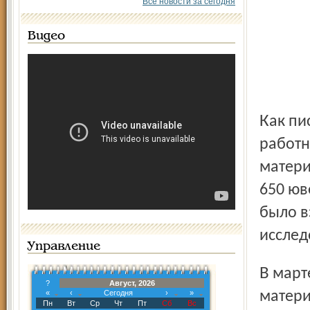
Все новости за сегодня
Видео
Как писал «Северный край», 25 декабря 2002 года
работн
матери
650 юв
было в
исслед
Управление
В марте Олег Виноградов, представляющий интересы
?
Август, 2026
«
‹
Сегодня
›
»
матери
Пн
Вт
Ср
Чт
Пт
Сб
Вс