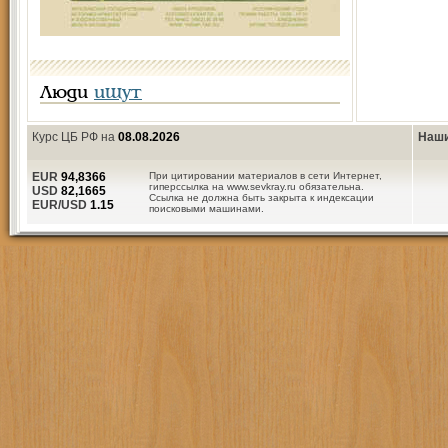
Люди
ищут
Курс ЦБ РФ на
08.08.2026
Наши
EUR
94,8366
При цитировании материалов в сети Интернет,
гиперссылка на www.sevkray.ru обязательна.
USD
82,1665
Ссылка не должна быть закрыта к индексации
EUR/USD
1.15
поисковыми машинами.