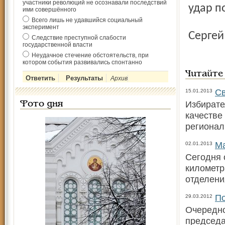
участники революций не осознавали последствий
удар п
ими совершённого
Всего лишь не удавшийся социальный
эксперимент
Серге
Следствие преступной слабости
государственной власти
Неудачное стечение обстоятельств, при
котором события развивались спонтанно
Читайте
Архив
Св
15.01.2013
Избирате
Фото дня
качестве
регионал
Ма
02.01.2013
Сегодня 
километр
отделени
По
29.03.2012
Очередно
председа