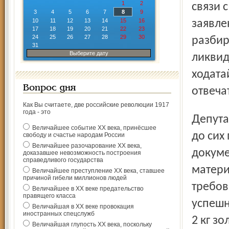
1
2
связи 
3
4
5
6
7
8
9
10
11
12
13
14
15
16
заявле
17
18
19
20
21
22
23
24
25
26
27
28
29
30
разбир
31
Выберите дату
ликвид
ходата
Вопрос дня
отвеча
Как Вы считаете, две российские революции 1917
года - это
Депутат настаивает на возвращении незаконно изъятых и
Величайшее событие ХХ века, принёсшее
до сих
свободу и счастье народам России
Величайшее разочарование ХХ века,
докуме
доказавшее невозможность построения
справедливого государства
матери
Величайшее преступление ХХ века, ставшее
причиной гибели миллионов людей
требов
Величайшее в ХХ веке предательство
правящего класса
успешн
Величайшая в ХХ веке провокация
иностранных спецслужб
2 кг з
Величайшая глупость ХХ века, поскольку