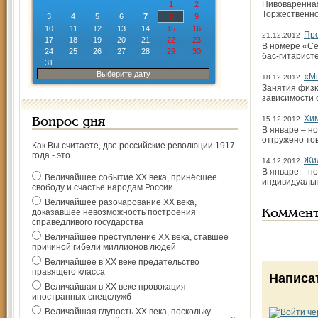
Пивоваренная
1
2
Торжественно
3
4
5
6
7
8
9
10
11
12
13
14
15
16
Про
21.12.2012
17
18
19
20
21
22
23
В номере «Се
24
25
26
27
28
29
30
бас-гитарист
31
Выберите дату
«Мы
18.12.2012
Занятия физк
зависимости 
Хи
15.12.2012
Вопрос дня
В январе – н
отгружено то
Как Вы считаете, две российские революции 1917
года - это
Жи
14.12.2012
В январе – н
Величайшее событие ХХ века, принёсшее
индивидуаль
свободу и счастье народам России
Величайшее разочарование ХХ века,
доказавшее невозможность построения
Коммен
справедливого государства
Величайшее преступление ХХ века, ставшее
причиной гибели миллионов людей
Величайшее в ХХ веке предательство
правящего класса
Написа
Величайшая в ХХ веке провокация
иностранных спецслужб
Величайшая глупость ХХ века, поскольку