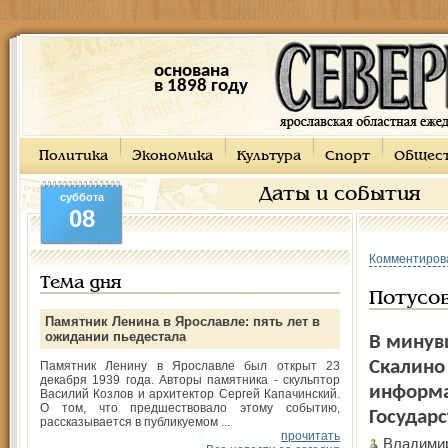
основана
в 1898 году
Политика
Экономика
Культура
Спорт
Общес
Даты и события
суббота
08
Комментиров
Тема дня
Потусо
Памятник Ленина в Ярославле: пять лет в
ожидании пьедестала
В минувш
Скалино
Памятник Ленину в Ярославле был открыт 23
декабря 1939 года. Авторы памятника - скульптор
информа
Василий Козлов и архитектор Сергей Капачинский.
О том, что предшествовало этому событию,
Государ
рассказывается в публикуемом ...
прочитать
Владими