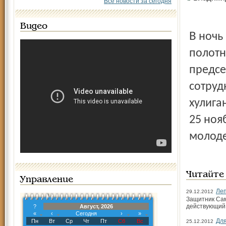
Все новости за сегодня
Видео
В ночь на 25 ноября неизвестные сорвали кумачовые
полотн
предсе
сотруд
хулига
25 ноя
молод
Читайте
Управление
Ле
29.12.2012
Защитник Сам
действующий 
?
Август, 2026
«
‹
Сегодня
›
»
Для
Пн
Вт
Ср
Чт
Пт
Сб
Вс
25.12.2012