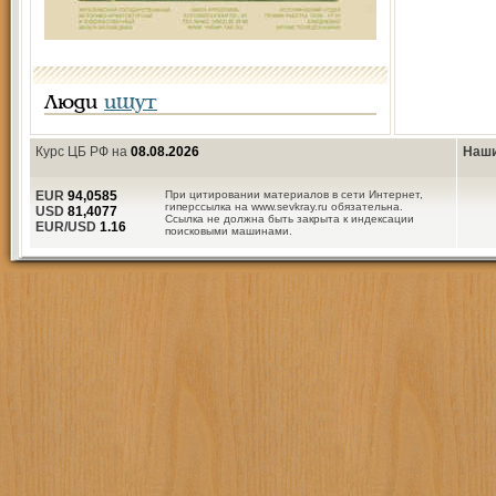
Люди
ищут
Курс ЦБ РФ на
08.08.2026
Наши
EUR
94,0585
При цитировании материалов в сети Интернет,
гиперссылка на www.sevkray.ru обязательна.
USD
81,4077
Ссылка не должна быть закрыта к индексации
EUR/USD
1.16
поисковыми машинами.