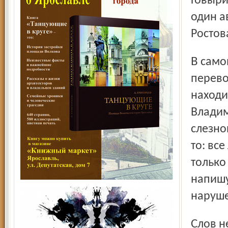
Говыри
один а
Ростов
В самом крайнем случае руководитель пассажирских
перево
находит
Владим
слезно
то: вс
только
напишу
наруше
Слов нет, автотранспортные предприятия с трудом