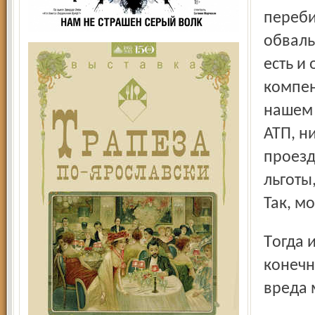
переби
обваль
есть и
компен
нашем 
АТП, н
проезд
льготы
Так, м
Тогда имеет смысл сказать об этом прямо, что будет,
конечн
вреда 