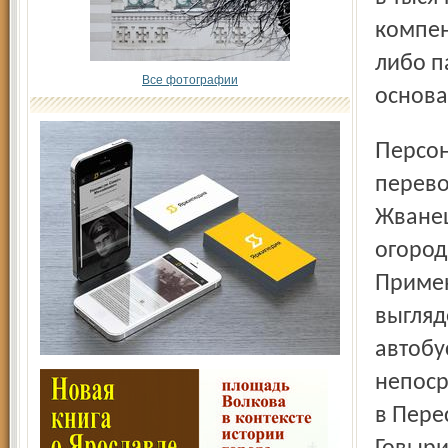
компен
либо 
Все фотографии
основа
Персонально же старушке руководитель пассажир-ских
перево
Жванец
огород
Примен
выгляд
автобу
непоср
в Пере