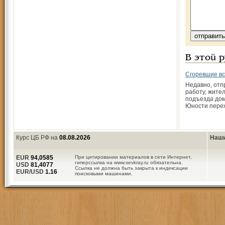
В этой 
Сгоревшие в
Недавно, отп
работу, жите
подъезда дом
Юности пере
Курс ЦБ РФ на
08.08.2026
Наши
EUR
94,0585
При цитировании материалов в сети Интернет,
гиперссылка на www.sevkray.ru обязательна.
USD
81,4077
Ссылка не должна быть закрыта к индексации
EUR/USD
1.16
поисковыми машинами.