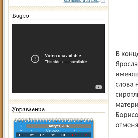
Все новости за сегодня
Видео
В конце прошлой недели пассажиры автобусных рейсов
Яросла
имеющи
слова 
сиротл
матери
Управление
Борисо
отменя
?
Август, 2026
«
‹
Сегодня
›
»
Пн
Вт
Ср
Чт
Пт
Сб
Вс