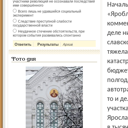
участники революций не осознавали последствий
Начальник отдела пассажирских перевозок ФГУП
ими совершённого
Всего лишь не удавшийся социальный
«Яробл
эксперимент
Следствие преступной слабости
коммен
государственной власти
Неудачное стечение обстоятельств, при
деле н
котором события развивались спонтанно
славск
Архив
тяжела
Фото дня
катаст
бюджет
полгод
автотр
то и д
участк
Яросла
в тыся