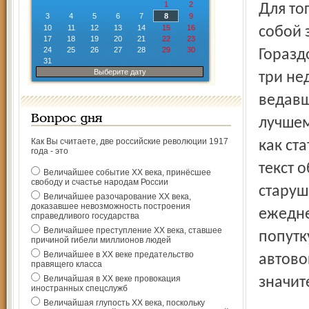
1
2
Для того, кто давно живет в России и постоянно носит с
3
4
5
6
7
8
9
10
11
12
13
14
15
16
собой 
17
18
19
20
21
22
23
24
25
26
27
28
29
30
Горазд
31
Выберите дату
три не
ведавш
Вопрос дня
лучшем
Как Вы считаете, две российские революции 1917
как ст
года - это
текст 
Величайшее событие ХХ века, принёсшее
свободу и счастье народам России
старуш
Величайшее разочарование ХХ века,
доказавшее невозможность построения
ежедне
справедливого государства
Величайшее преступление ХХ века, ставшее
попутку
причиной гибели миллионов людей
Величайшее в ХХ веке предательство
автово
правящего класса
Величайшая в ХХ веке провокация
значит
иностранных спецслужб
Величайшая глупость ХХ века, поскольку