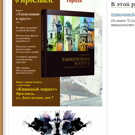
В этой 
Командарм В
Из книги "Со
маршальских 