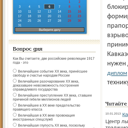
1
2
блокир
3
4
5
6
7
8
9
10
11
12
13
14
15
16
формир
17
18
19
20
21
22
23
24
25
26
27
28
29
30
прапор
31
Выберите дату
взрыво
приним
Вопрос дня
Кавказ
Как Вы считаете, две российские революции 1917
нужен 
года - это
Величайшее событие ХХ века, принёсшее
диплом
свободу и счастье народам России
техник
Величайшее разочарование ХХ века,
доказавшее невозможность построения
справедливого государства
Величайшее преступление ХХ века, ставшее
причиной гибели миллионов людей
Читайте
Величайшее в ХХ веке предательство
правящего класса
Ка
10.01.2013
Величайшая в ХХ веке провокация
иностранных спецслужб
Центр лы
Величайшая глупость ХХ века, поскольку
традицио