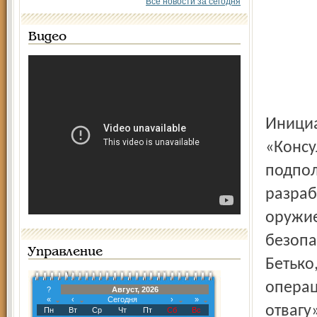
Все новости за сегодня
Видео
Инициаторы – МВД России и благотворительный фонд
«Консу
подпол
разраб
оружие
безопа
Управление
Бетько
операц
?
Август, 2026
«
‹
Сегодня
›
»
отвагу
Пн
Вт
Ср
Чт
Пт
Сб
Вс