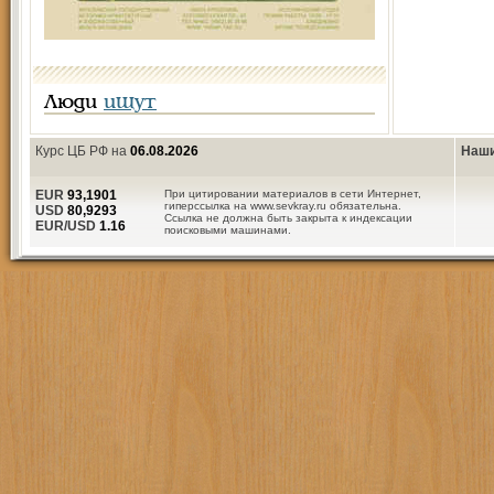
Люди
ищут
Курс ЦБ РФ на
06.08.2026
Наши
EUR
93,1901
При цитировании материалов в сети Интернет,
гиперссылка на www.sevkray.ru обязательна.
USD
80,9293
Ссылка не должна быть закрыта к индексации
EUR/USD
1.16
поисковыми машинами.