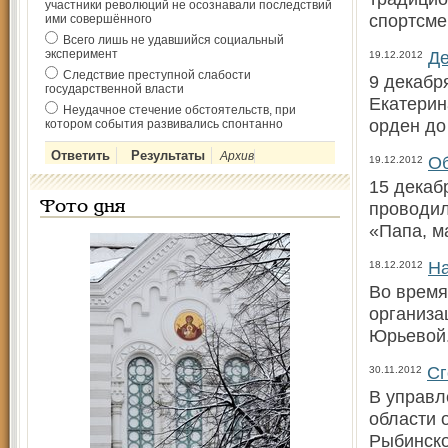
участники революций не осознавали последствий
спортсме
ими совершённого
Всего лишь не удавшийся социальный
эксперимент
Де
19.12.2012
Следствие преступной слабости
9 декабр
государственной власти
Екатерин
Неудачное стечение обстоятельств, при
орден до
котором события развивались спонтанно
Архив
Об
19.12.2012
15 декаб
проводил
Фото дня
«Папа, м
На
18.12.2012
Во время
организа
Юрьевой.
Сг
30.11.2012
В управл
области 
Рыбинско