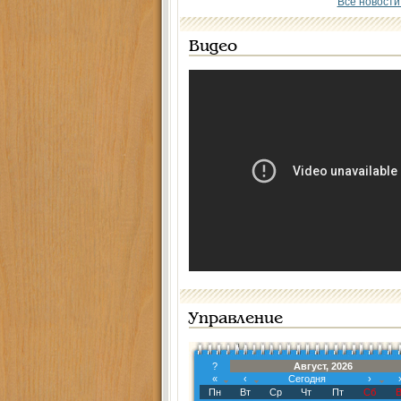
Все новости
Видео
Управление
?
Август, 2026
«
‹
Сегодня
›
Пн
Вт
Ср
Чт
Пт
Сб
В