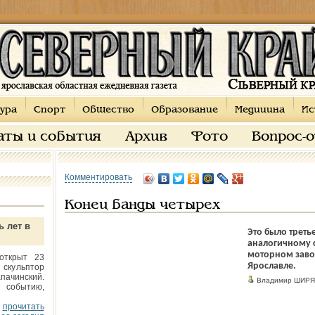
ура
Спорт
Общество
Образование
Медицина
Ис
аты и события
Архив
Фото
Вопрос-
Комментировать
Конец банды четырех
ь лет в
Это было треть
аналогичному 
моторном завод
открыт 23
Ярославле.
 скульптор
пачинский.
Владимир ШИРЯ
 событию,
прочитать