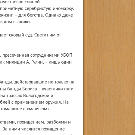
очувствовав спиной
приметную серебристую иномарку.
 жизни – для бегства. Однако даже
о рядом сыщики.
ик милиции А. Гулин, – лишь один
ены банды Бориса – участники пяти
на трассах Вологодской и
рублей с применением оружия. На
втомашине с «маячком».
х. За ними числится похищение