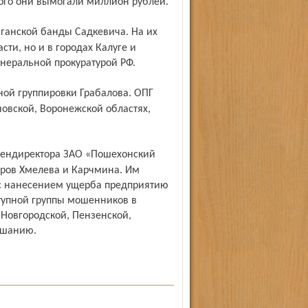
рого они вымогали миллион рублей.
сти, но и в городах Калуге и
енеральной прокуратурой РФ.
новской, Воронежской областях,
ров Хмелева и Карчмина. Им
 с нанесением ущерба предприятию
ступной группы мошенников в
Новгородской, Пензен­ской,
ушанию.