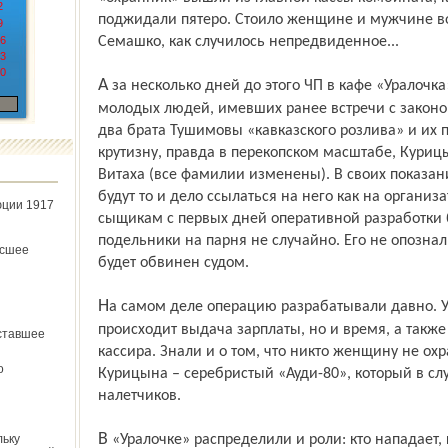
2
поджидали пятеро. Стоило женщине и мужчине во
9
6
Семашко, как случилось непредвиденное...
3
0
А за несколько дней до этого ЧП в кафе «Уралочка» собралась теплая компания
молодых людей, имевших ранее встречи с законом
два брата Тушимовы «кавказского розлива» и их 
крутизну, правда в перекопском масштабе, Курицы
Витаха (все фамилии изменены). В своих показан
будут то и дело ссылаться на него как на организ
юции 1917
сыщикам с первых дней оперативной разработки 
подельники на парня не случайно. Его не опознал
ёсшее
будет обвинен судом.
На самом деле операцию разрабатывали давно. Установили не только дни, когда
происходит выдача зарплаты, но и время, а такж
ставшее
кассира. Знали и о том, что никто женщину не охр
о
Курицына – серебристый «Ауди-80», который в сл
налетчиков.
В «Уралочке» распределили и роли: кто нападает, кто стоит на стреме. Отработали
льку