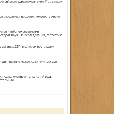
оссий­ского здравоохранения. По замыслу
тся ожидаемая продолжительность жизни
яются наиболее уязвимыми
ствуют научные исследования, статистика.
ерьёзных ДТП, в которых пострадали
нщин: пьяные мужья, сожители, соседи
я самолечением, толку нет. А ведь
ертельный