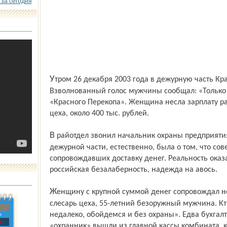
 за сегодня
Утром 26 декабря 2003 года в дежурную часть Красноперекопского РОВД позвонили.
Взволнованный голос мужчины сообщал: «Только 
«Красного Перекопа». Женщина несла зарплату р
цеха, около 400 тыс. рублей.
В райотдел звонил начальник охраны предприятия. Первая мысль сотрудника
дежурной части, естественно, была о том, что со
сопровождавших доставку денег. Реальность оказ
российская безалаберность, надежда на авось.
Женщину с крупной суммой денег сопровождал не профессиональный секьюрити, а...
слесарь цеха, 55-летний безоружный мужчина. Кто
недалеко, обойдемся и без охраны». Едва бухгал
»
с
«охранник» вышли из главной кассы комбината, к