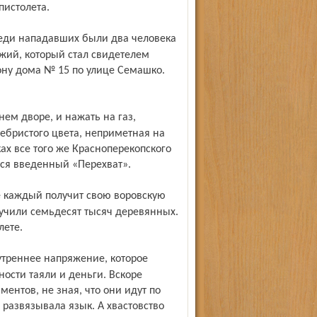
пистолета.
ожий, который стал свидетелем
ону дома № 15 по улице Семашко.
ребристого цвета, неприметная на
ках все того же Красноперекопского
тся введенный «Перехват».
лучили семьдесят тысяч деревянных.
лете.
ости таяли и деньги. Вскоре
ентов, не зная, что они идут по
 развязывала язык. А хвастовство