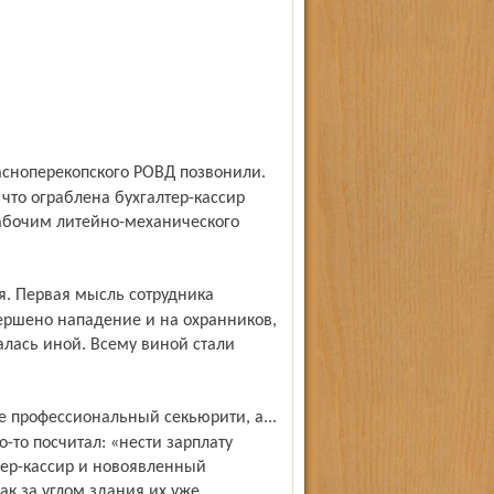
что ограблена бухгалтер-кассир
абочим литейно-механического
вершено нападение и на охранников,
алась иной. Всему виной стали
-то посчитал: «нести зарплату
тер-кассир и новоявленный
ак за углом здания их уже