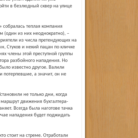
йти в безлюдный сквер на улице
 (один из них неодно­кратно), –
приятели из числа претендующих на
н, Стуков и некий пацан по кличке
иях члены этой преступной группы
атора разбойного нападения. Но
было известно другое. Валили
и потерпевшие, а значит, он не
е маршрут движения бухгалтера-
аняет. Всегда была наготове тачка
учае нападения будет поджидать