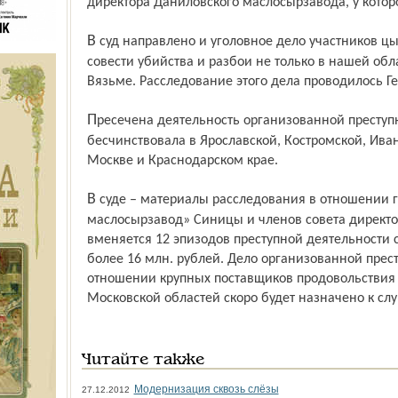
директора Даниловского маслосырзавода, у кото
В суд направлено и уголовное дело участников цыганской банды Садкевича. На их
совести убийства и разбои не только в нашей обла
Вязьме. Расследование этого дела проводилось Г
Пресечена деятельность организованной преступной группировки Грабалова. ОПГ
бесчинствовала в Ярославской, Костромской, Ива
Москве и Краснодарском крае.
В суде – материалы расследования в отношении гендиректора ЗАО «Пошехонский
маслосырзавод» Синицы и членов совета директо
вменяется 12 эпизодов преступной деятельности
более 16 млн. рублей. Дело организованной пре
отношении крупных поставщиков продовольствия 
Московской областей скоро будет назначено к сл
Читайте также
Модернизация сквозь слёзы
27.12.2012