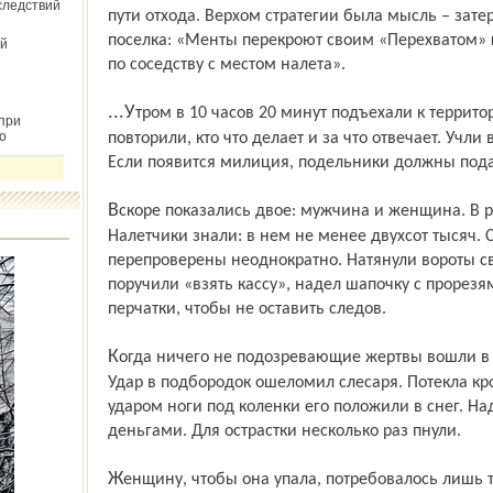
следствий
пути отхода. Верхом стратегии была мысль – затер
поселка: «Менты перекроют своим «Перехватом» 
й
по соседству с местом налета».
...Утром в 10 часов 20 минут подъехали к территории «Красного Перекопа». Еще раз
при
о
повторили, кто что делает и за что отвечает. Учл
Если появится милиция, подельники должны подат
Вскоре показались двое: мужчина и женщина. В руке «охранника» синий пакет.
Налетчики знали: в нем не менее двухсот тысяч.
перепроверены неодно­кратно. Натянули вороты св
поручили «взять кассу», надел шапочку с прорезя
перчатки, чтобы не оставить следов.
Когда ничего не подозревающие жертвы вошли в сквер, на них набросились двое.
Удар в подбородок ошеломил слесаря. Потекла к
ударом ноги под коленки его положили в снег. На
деньгами. Для острастки несколько раз пнули.
Женщину, чтобы она упала, потребовалось лишь толкнуть и крикнуть: «Лежи!» А