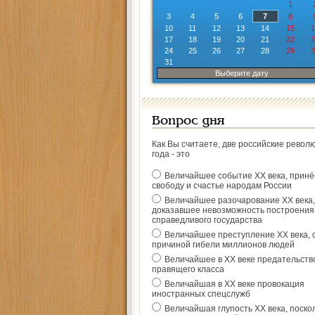
1
3
4
5
6
7
8
10
11
12
13
14
15
1
17
18
19
20
21
22
2
24
25
26
27
28
29
3
31
Выберите дату
Вопрос дня
Как Вы считаете, две российские револ
года - это
Величайшее событие ХХ века, прин
свободу и счастье народам России
Величайшее разочарование ХХ века,
доказавшее невозможность построения
справедливого государства
Величайшее преступление ХХ века, 
причиной гибели миллионов людей
Величайшее в ХХ веке предательств
правящего класса
Величайшая в ХХ веке провокация
иностранных спецслужб
Величайшая глупость ХХ века, поско