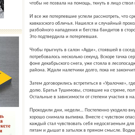
чтобы не позвала на помощь, ткнуть в лицо ствол 
И все же потерпевшие успели рассмотреть, что среди нападавших были два человека
кавказ­ского обличья. Нашелся и случайный прох
разбойного нападения и бегства бандитов в стор
Это подтвердила и потерпевшая.
Чтобы прыгнуть в салон «Ауди», стоявшей в соседнем дворе, и нажать на газ,
потребовалось несколько секунд. Вскоре тачка се
фоне декабрь­ского снега, уже стояла в лесопосад
района. Ждали налетчики долго, пока не закончи
Затем договорились встретиться в «Уралочке», где каждый получит свою воровскую
долю. Братья Тушимовы, стоявшие на стреме, по
Остальные в зависимости от степени участия в на
Проходили дни, недели... Постепенно уходило внутреннее напряжение, которое
хорошо снимала выпивка. Вместе с чувством опасн
каждый стал чувствовать себя недосягаемым для м
пятам и дышат в затылок в прямом смысле. Водка