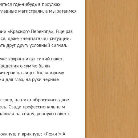
яться где-нибудь в проулках
главные магистрали, а мы затаимся
и все, даже «нештатные» ситуации.
ь друг другу условный сигнал.
 Сведения о сумме были
итеров на лицо. Тот, которому
ми для глаз, на руки черные
ровь. Сзади профессиональным
давили на спину, рванули пакет с