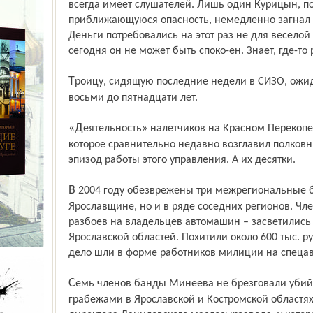
всегда имеет слушателей. Лишь один Курицын, п
приближающуюся опасность, немедленно загнал 
Деньги потребовались на этот раз не для веселой
сегодня он не может быть спо­ко­-ен. Знает, где-т
Троицу, сидящую последние недели в СИЗО, ожидает скорый суд. Светит им от
восьми до пятнадцати лет.
«Деятельность» налетчиков на Красном Перекопе, пресеченная сотрудниками УБОП,
которое сравнительно недавно возглавил полковн
эпизод работы этого управления. А их десятки.
В 2004 году обезврежены три межрегиональные банды, действовавшие не только на
Ярославщине, но и в ряде соседних регионов. Чл
разбоев на владельцев автомашин – засветились 
Ярославской областей. Похитили около 600 тыс. 
дело шли в форме работников милиции на спеца
Семь членов банды Минеева не брезговали убийствами, похищением, разбоями и
грабежами в Ярославской и Костром­ской областя