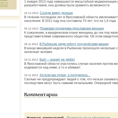
1 января 2013 года завершается масштабная модернизация р
разработчиков, она должна была уравнять возможности
Соседи живут дольше
22.12.2012
В течение последних лет в Ярославской области увеличивае
населения. В 2011 году она составила 70 лет, что на 1,6 года
Правовая поддержка ярославских женщин
05.12.2012
К сожалению, в юридическом плане женщины до сих пор явл
представителями современного общества. Об этом свидетель
В Рыбинске люди гибнут под колёсами машин
26.11.2012
В конце минувшей недели в Рыбинске произошло несколько с
несколько человек.
Бьёт – значит не любит
24.11.2012
В Ярославской области участились случаи насилия против же
издеваются над ними, а то и убивают.
Хотели как лучше, а получилось...
23.11.2012
Сколько ни предупреждают людей о том, что нельзя заниматьс
последствия могут быть самыми печальными. Очередной см
Комментарии