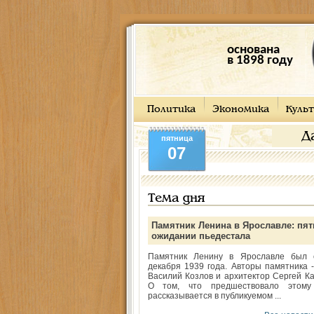
основана
в 1898 году
Политика
Экономика
Культ
Д
пятница
07
Тема дня
Памятник Ленина в Ярославле: пят
ожидании пьедестала
Памятник Ленину в Ярославле был 
декабря 1939 года. Авторы памятника -
Василий Козлов и архитектор Сергей Ка
О том, что предшествовало этому
рассказывается в публикуемом ...