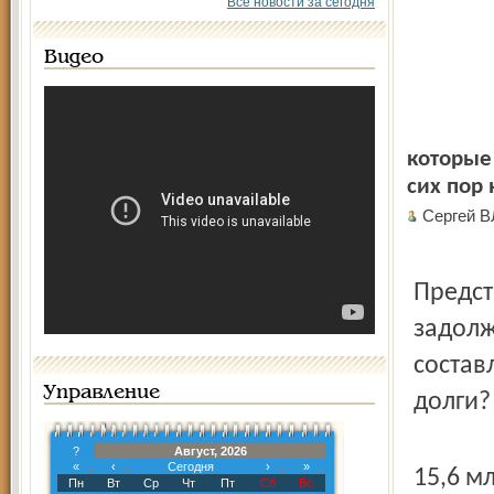
Все новости за сегодня
Видео
которые
сих пор 
Сергей 
Предст
задолж
составл
Управление
долги?
?
Август, 2026
«
‹
Сегодня
›
»
15,6 м
Пн
Вт
Ср
Чт
Пт
Сб
Вс