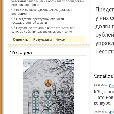
участники революций не осознавали последствий
ими совершённого
Предст
Всего лишь не удавшийся социальный
эксперимент
у них 
Следствие преступной слабости
государственной власти
долги 
Неудачное стечение обстоятельств, при
котором события развивались спонтанно
рублей
Архив
управл
несост
Фото дня
Читайте
Ле
14.11.2012
КЗЦ – но
– это но
конкурс.
Фа
06.10.2012