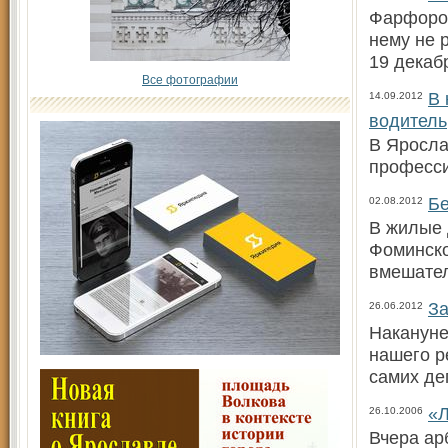
Фарфоров
нему не 
19 декаб
Все фотографии
В 
14.09.2012
водитель
В Яросла
професси
Бе
02.08.2012
В жилые 
Фоминско
вмешател
За
26.06.2012
Накануне
нашего р
самих де
«Л
26.10.2006
Вчера ар