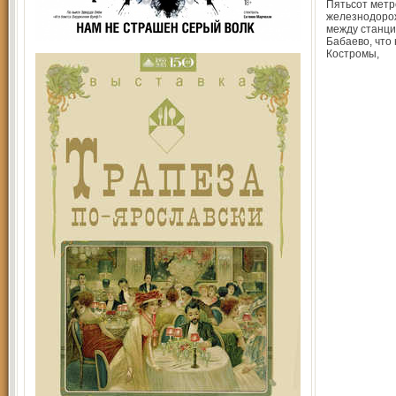
Пятьсот метр
железнодоро
между станци
Бабаево, что
Костромы,