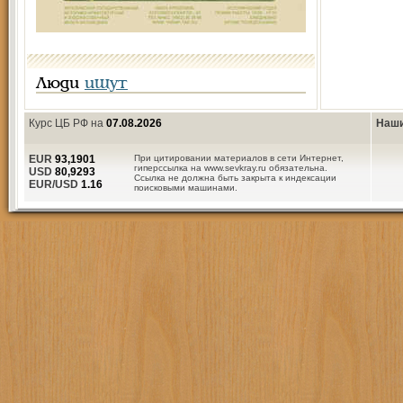
Люди
ищут
Курс ЦБ РФ на
07.08.2026
Наши
EUR
93,1901
При цитировании материалов в сети Интернет,
гиперссылка на www.sevkray.ru обязательна.
USD
80,9293
Ссылка не должна быть закрыта к индексации
EUR/USD
1.16
поисковыми машинами.