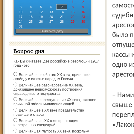
1
2
самост
3
4
5
6
7
8
9
10
11
12
13
14
15
16
судебн
17
18
19
20
21
22
23
24
25
26
27
28
29
30
аресто
31
Выберите дату
было п
отпуще
Вопрос дня
кассы 
Как Вы считаете, две российские революции 1917
одно и
года - это
аресто
Величайшее событие ХХ века, принёсшее
свободу и счастье народам России
Величайшее разочарование ХХ века,
доказавшее невозможность построения
справедливого государства
– Нами
Величайшее преступление ХХ века, ставшее
свыше 
причиной гибели миллионов людей
Величайшее в ХХ веке предательство
перепл
правящего класса
Величайшая в ХХ веке провокация
«Лакок
иностранных спецслужб
Величайшая глупость ХХ века, поскольку