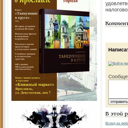
удовлетв
налогово
Коммен
Написа
Сообще
В этой 
Вслед за люб