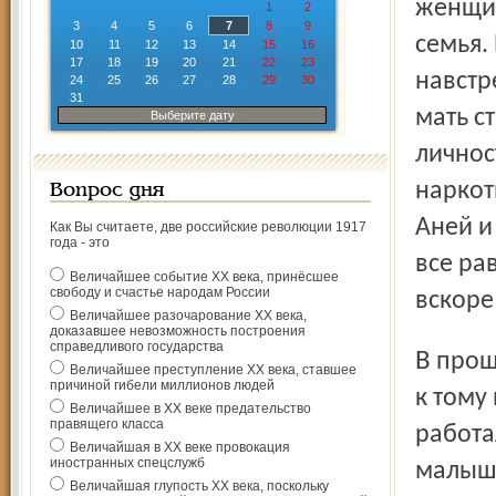
женщин
1
2
3
4
5
6
7
8
9
семья.
10
11
12
13
14
15
16
17
18
19
20
21
22
23
навстр
24
25
26
27
28
29
30
31
мать с
Выберите дату
личнос
наркот
Вопрос дня
Аней и
Как Вы считаете, две российские революции 1917
года - это
все ра
Величайшее событие ХХ века, принёсшее
свободу и счастье народам России
вскоре
Величайшее разочарование ХХ века,
доказавшее невозможность построения
справедливого государства
В прошлом году под следствием оказалась и Аня, которой
Величайшее преступление ХХ века, ставшее
причиной гибели миллионов людей
к тому
Величайшее в ХХ веке предательство
правящего класса
работа
Величайшая в ХХ веке провокация
иностранных спецслужб
малышк
Величайшая глупость ХХ века, поскольку