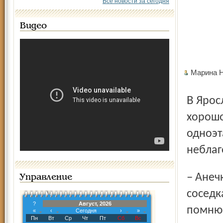
Все новости за сегодня
Видео
Марина 
В Ярославле на улице Ползунова семью Соколовых знают
хорошо
одноэт
неблаг
– Анечка с братом росли на наших глазах, – рассказывает
Управление
соседк
?
Август, 2026
помню,
«
‹
Сегодня
›
»
Пн
Вт
Ср
Чт
Пт
Сб
Вс