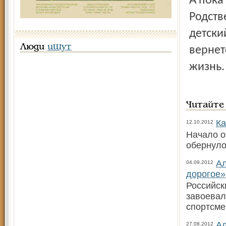
А пока дочка Ани Соколовой осталась без мамы и папы.
Родств
детски
Люди
ищут
вернет
жизнь.
Читайте
Ка
12.10.2012
Начало о
обернуло
Ал
04.09.2012
дорогое»
Российск
завоевал
спортсме
Ал
27.08.2012