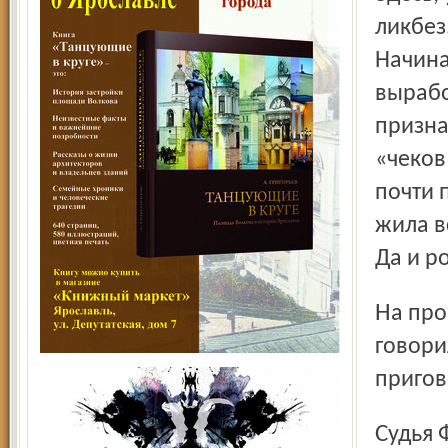
ликбез
Начина
вырабо
призна
«чеков
почти 
жила в
Да и р
На процессе во время «тронной» речи наркоторговка
говори
пригов
Судья Фрунзенского районного суда Ирина Игнатьева