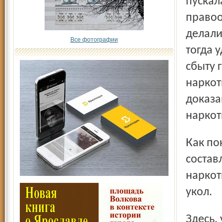
пускал
правоо
делали
Все фотографии
тогда 
сбыту 
наркот
доказа
наркот
Как показала Соколова, ее суточная доза давно уже
состав
наркот
укол.
Здесь, уважаемый читатель, стоит провести некоторый