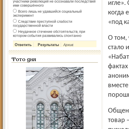
участники революций не осознавали последствий
игле».
ими совершённого
когда 
Всего лишь не удавшийся социальный
эксперимент
«под к
Следствие преступной слабости
государственной власти
Неудачное стечение обстоятельств, при
котором события развивались спонтанно
О том, что Анна Соколова торгует наркотиками, милиции
Архив
стало 
«Набат
Фото дня
фактах
аноним
вместе
порош
Общение с покупателями Соколова вела через форточку:
товар 