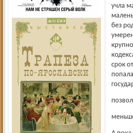
учла м
малень
без ро
умерен
крупно
кодекс
срок о
попала
госуда
позво
меньше