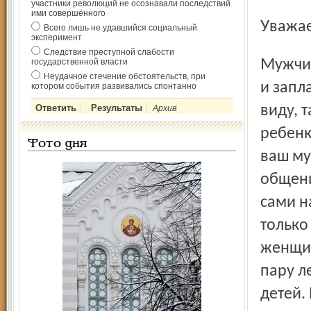
участники революций не осознавали последствий
ими совершённого
Уважа
Всего лишь не удавшийся социальный
эксперимент
Следствие преступной слабости
Мужчины нередко ревнуют своих жен к детям, пусть даже
государственной власти
Неудачное стечение обстоятельств, при
и запл
котором события развивались спонтанно
виду, 
Архив
ребенк
Фото дня
ваш му
общени
сами н
только
женщин
пару л
детей. 