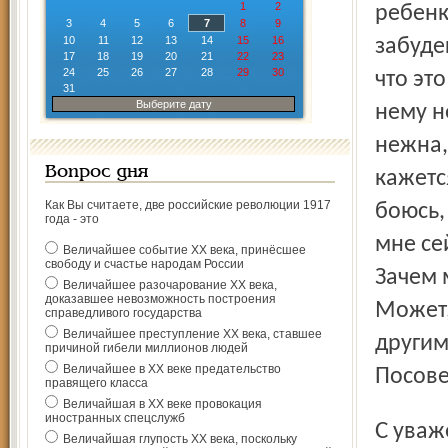
1
2
ребенк
3
4
5
6
7
8
9
10
11
12
13
14
15
16
забуде
17
18
19
20
21
22
23
24
25
26
27
28
29
30
что эт
31
Выберите дату
нему н
нежна,
Вопрос дня
кажетс
Как Вы считаете, две российские революции 1917
боюсь,
года - это
мне се
Величайшее событие ХХ века, принёсшее
свободу и счастье народам России
Зачем 
Величайшее разочарование ХХ века,
доказавшее невозможность построения
Может,
справедливого государства
Величайшее преступление ХХ века, ставшее
другим
причиной гибели миллионов людей
Величайшее в ХХ веке предательство
Посове
правящего класса
Величайшая в ХХ веке провокация
иностранных спецслужб
С ува
Величайшая глупость ХХ века, поскольку