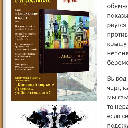
обычно
показы
рвутся
против
крышу 
непоня
береме
Вывод третий. Народная мудрость гласит: не так страшен
черт, к
мы сам
то нер
если с
подожд