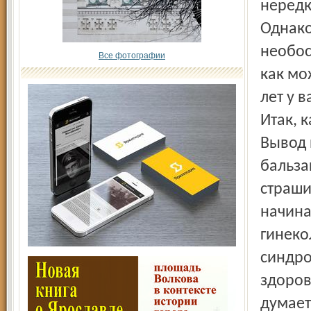
нередк
Однако
необос
Все фотографии
как мо
лет у 
Итак, 
Вывод 
бальза
страши
начина
гинеко
синдро
здоров
думает