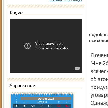
Все новости за сегодня
Видео
подобны
психоло
Я очень хочу ребенка, мой муж категорически не хочет.
Мне 26
всячес
об это
Управление
придум
уговар
?
Август, 2026
«
‹
Сегодня
›
»
Однажд
Пн
Вт
Ср
Чт
Пт
Сб
Вс