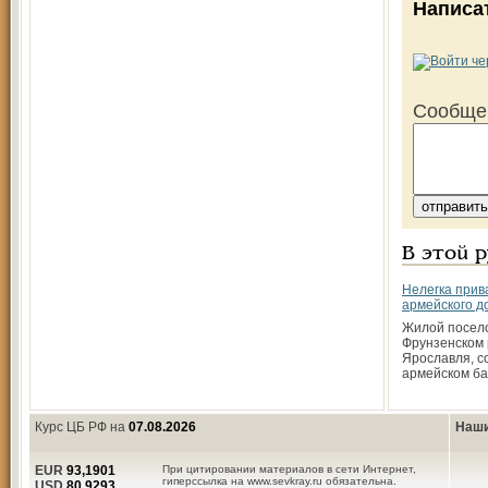
Написа
Сообще
В этой 
Нелегка прив
армейского д
Жилой посело
Фрунзенском
Ярославля, с
армейском ба
Курс ЦБ РФ на
07.08.2026
Наши
EUR
93,1901
При цитировании материалов в сети Интернет,
гиперссылка на www.sevkray.ru обязательна.
USD
80,9293