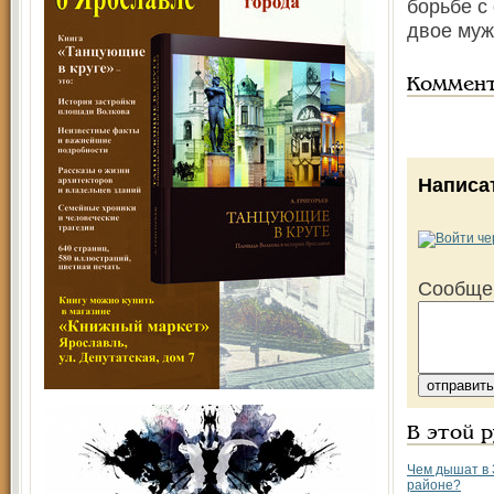
борьбе с
двое муж
Коммен
Написа
Сообще
В этой 
Чем дышат в
районе?