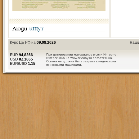
Люди
ищут
Курс ЦБ РФ на
09.08.2026
Наши
EUR
94,8366
При цитировании материалов в сети Интернет,
гиперссылка на www.sevkray.ru обязательна.
USD
82,1665
Ссылка не должна быть закрыта к индексации
EUR/USD
1.15
поисковыми машинами.