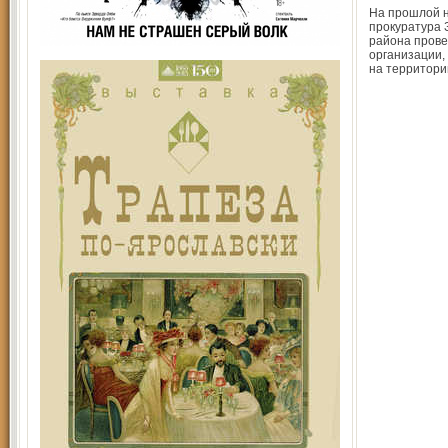
На прошлой 
прокуратура 
района пров
организации
на территори