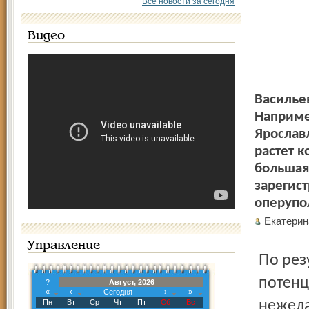
Все новости за сегодня
Видео
Васильев
Наприме
Ярославл
растет 
большая
зарегис
оперупо
Екатери
Управление
По результатам анкетирования действующих и
потенц
?
Август, 2026
«
‹
Сегодня
›
»
Пн
Вт
Ср
Чт
Пт
Сб
Вс
нежела