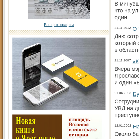
В минувш
что на у
один
Все фотографии
О 
21.11.2012
Дню сотр
который 
в област
«К
21.11.2007
Вчера мэ
Ярославс
и один «
Бу
21.06.2003
Сотрудни
УВД на д
преступн
На
12.01.2002
Около ба