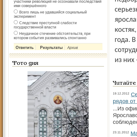
участники революций не осознавали последствий
ими совершённого
серьез
Всего лишь не удавшийся социальный
эксперимент
яросла
Следствие преступной слабости
государственной власти
костяк
Неудачное стечение обстоятельств, при
котором события развивались спонтанно
года. 
Архив
сотруд
из них 
Фото дня
Читайте
Се
19.12.2012
рядов от
...Из оф
Ярославс
соблюден
Ма
23.11.2012