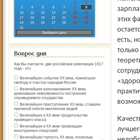
1
2
3
4
5
6
7
8
9
зарпла
10
11
12
13
14
15
16
17
18
19
20
21
22
23
этих ф
24
25
26
27
28
29
30
31
остает
Выберите дату
есть, 
только
Вопрос дня
теорет
Как Вы считаете, две российские революции 1917
года - это
сотруд
Величайшее событие ХХ века, принёсшее
«здоро
свободу и счастье народам России
Величайшее разочарование ХХ века,
практи
доказавшее невозможность построения
справедливого государства
возмо
Величайшее преступление ХХ века, ставшее
причиной гибели миллионов людей
Величайшее в ХХ веке предательство
Качество имеющихся в наличии кадров оставляет желать
правящего класса
Величайшая в ХХ веке провокация
лучшег
иностранных спецслужб
Величайшая глупость ХХ века, поскольку
недобр