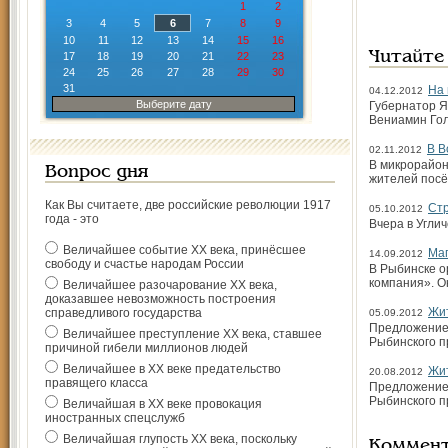
1
2
3
4
5
6
7
8
9
10
11
12
13
14
15
16
Читайте
17
18
19
20
21
22
23
24
25
26
27
28
29
30
31
На 
04.12.2012
Выберите дату
Губернатор Я
Вениамин Гол
В В
02.11.2012
В микрорайон
Вопрос дня
жителей посё
Как Вы считаете, две российские революции 1917
Стр
05.10.2012
года - это
Вчера в Угли
Величайшее событие ХХ века, принёсшее
Маг
14.09.2012
свободу и счастье народам России
В Рыбинске о
компания». О
Величайшее разочарование ХХ века,
доказавшее невозможность построения
Жит
справедливого государства
05.09.2012
Предложение 
Величайшее преступление ХХ века, ставшее
Рыбинского п
причиной гибели миллионов людей
Величайшее в ХХ веке предательство
Жит
20.08.2012
правящего класса
Предложение 
Рыбинского п
Величайшая в ХХ веке провокация
иностранных спецслужб
Величайшая глупость ХХ века, поскольку
Коммен