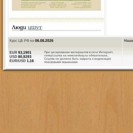
Люди
ищут
Курс ЦБ РФ на
06.08.2026
Наши
EUR
93,1901
При цитировании материалов в сети Интернет,
гиперссылка на www.sevkray.ru обязательна.
USD
80,9293
Ссылка не должна быть закрыта к индексации
EUR/USD
1.16
поисковыми машинами.