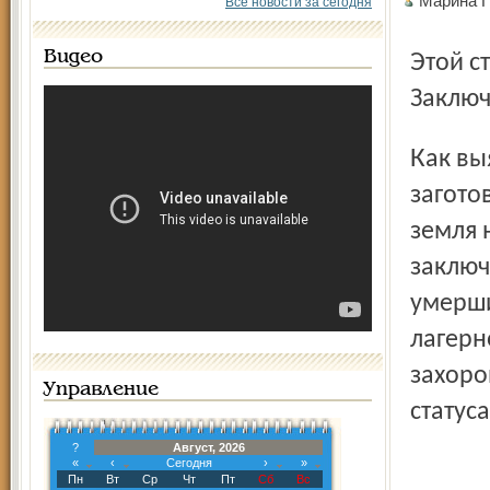
Марина 
Все новости за сегодня
Видео
Этой страшной находкой напомнил о себе Волголаг.
Заключ
Как выяснилось, грунт для планировки строители
загото
земля 
заключ
умерши
лагерн
захоро
Управление
статуса
?
Август, 2026
«
‹
Сегодня
›
»
Пн
Вт
Ср
Чт
Пт
Сб
Вс