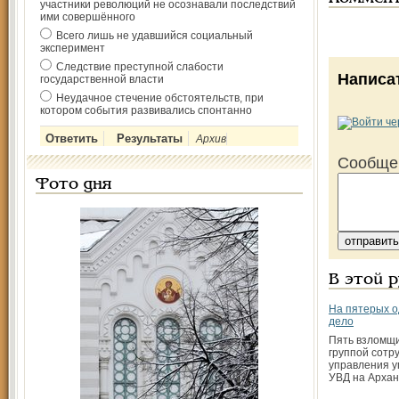
участники революций не осознавали последствий
ими совершённого
Всего лишь не удавшийся социальный
эксперимент
Следствие преступной слабости
Написа
государственной власти
Неудачное стечение обстоятельств, при
котором события развивались спонтанно
Архив
Сообще
Фото дня
В этой 
На пятерых о
дело
Пять взломщ
группой сотр
управления у
УВД на Архан