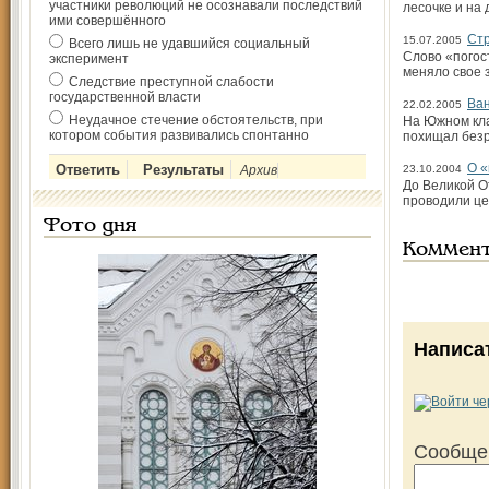
участники революций не осознавали последствий
лесочке и на 
ими совершённого
Стр
15.07.2005
Всего лишь не удавшийся социальный
Слово «погос
эксперимент
меняло свое 
Следствие преступной слабости
государственной власти
Ван
22.02.2005
Неудачное стечение обстоятельств, при
На Южном кла
котором события развивались спонтанно
похищал безр
О «
Архив
23.10.2004
До Великой О
проводили це
Фото дня
Коммен
Написа
Сообще