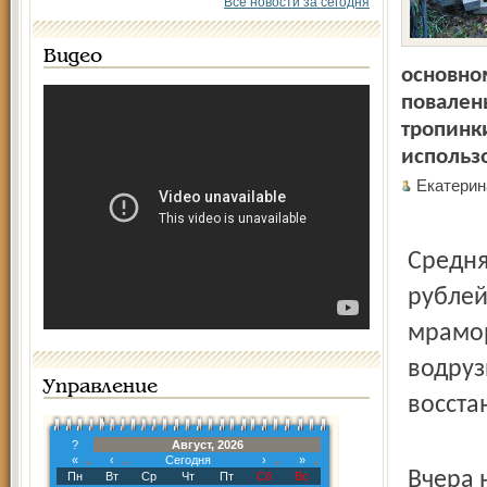
Все новости за сегодня
Видео
основно
повален
тропинк
использ
Екатери
Средня
рублей
мрамор
водруз
Управление
восста
?
Август, 2026
«
‹
Сегодня
›
»
Вчера 
Пн
Вт
Ср
Чт
Пт
Сб
Вс