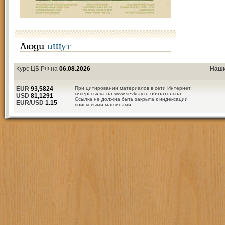
Люди
ищут
Курс ЦБ РФ на
06.08.2026
Наши
EUR
93,5824
При цитировании материалов в сети Интернет,
гиперссылка на www.sevkray.ru обязательна.
USD
81,1291
Ссылка не должна быть закрыта к индексации
EUR/USD
1.15
поисковыми машинами.