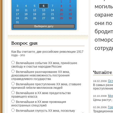
1
2
могилы
3
4
5
6
7
8
9
10
11
12
13
14
15
16
охране
17
18
19
20
21
22
23
24
25
26
27
28
29
30
они по
31
Выберите дату
бродит
отморо
Вопрос дня
сотруд
Как Вы считаете, две российские революции 1917
года - это
Величайшее событие ХХ века, принёсшее
свободу и счастье народам России
Величайшее разочарование ХХ века,
Читайте
доказавшее невозможность построения
справедливого государства
Ост
19.02.2009
Величайшее преступление ХХ века, ставшее
В самых разн
причиной гибели миллионов людей
преступление 
Величайшее в ХХ веке предательство
Мо
10.10.2008
правящего класса
Цены растут,
Величайшая в ХХ веке провокация
иностранных спецслужб
Гор
02.06.2006
Величайшая глупость ХХ века, поскольку
Традиционная