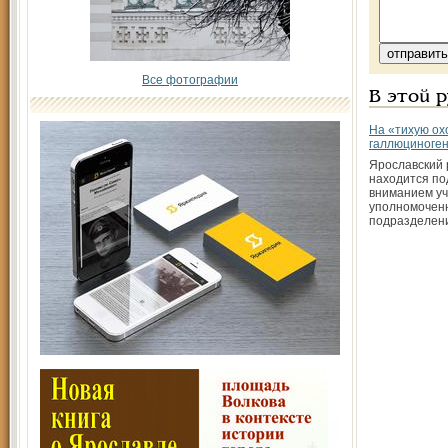
Все фотографии
В этой 
На «тихую ох
галлюциноге
Ярославский 
находится по
вниманием уч
уполномочен
подразделен