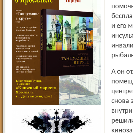
помочь
беспла
и его 
инсуль
инвали
рыбалк
А он отлежался, подлечился и сумел пробить вопрос о
помеще
центре
снова 
внутри
решили
киноза