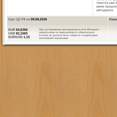
тянется уже 
июне прошлог
автодороге
Курс ЦБ РФ на
09.08.2026
Наши
EUR
94,8366
При цитировании материалов в сети Интернет,
гиперссылка на www.sevkray.ru обязательна.
USD
82,1665
Ссылка не должна быть закрыта к индексации
EUR/USD
1.15
поисковыми машинами.