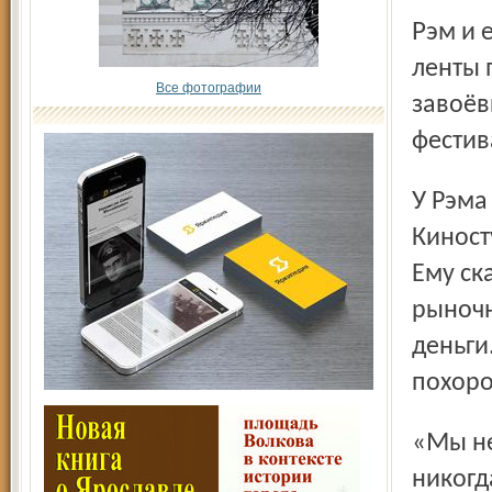
Рэм и его команда сняли множество киноматериалов,
ленты 
Все фотографии
завоёв
фестив
У Рэма было множество друзей, но и недругов хватало.
Киност
Ему ск
рыночн
деньги
похоро
«Мы не пошли. В основе нашей идеи никакой коммерции
никогд