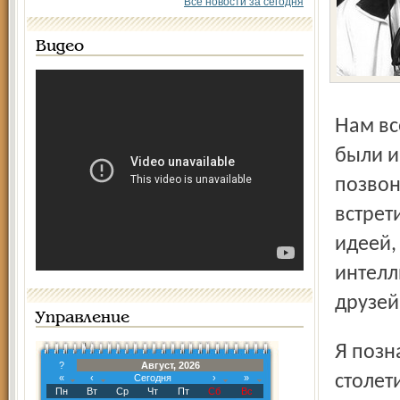
Все новости за сегодня
Видео
Нам всегда казалось, что Рэм и его киностудия «Юность»
были и
позвон
встрет
идеей,
интелл
друзей
Управление
Я познакомилась с ним в семидесятых годах прошлого
?
Август, 2026
столет
«
‹
Сегодня
›
»
Пн
Вт
Ср
Чт
Пт
Сб
Вс