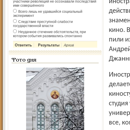
иностр
участники революций не осознавали последствий
ими совершённого
действ
Всего лишь не удавшийся социальный
эксперимент
знамен
Следствие преступной слабости
государственной власти
кино. 
Неудачное стечение обстоятельств, при
котором события развивались спонтанно
пили и
Архив
Андрей
Джанни
Фото дня
Иностранцы искренне удивлялись: неужели всё в студии
делает
киност
студия
универ
все, к