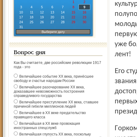
1
2
культу
3
4
5
6
7
8
9
10
11
12
13
14
15
16
полупо
17
18
19
20
21
22
23
24
25
26
27
28
29
30
молоды
31
Выберите дату
первую
уже бо
Вопрос дня
лент!
Как Вы считаете, две российские революции 1917
года - это
Его студия первая в Советском Союзе была удостоена
Величайшее событие ХХ века, принёсшее
звания
свободу и счастье народам России
Величайшее разочарование ХХ века,
достоп
доказавшее невозможность построения
справедливого государства
первых
Величайшее преступление ХХ века, ставшее
причиной гибели миллионов людей
презид
Величайшее в ХХ веке предательство
правящего класса
Величайшая в ХХ веке провокация
Горком и обком партии привозили к Рэму десятки
иностранных спецслужб
Величайшая глупость ХХ века, поскольку