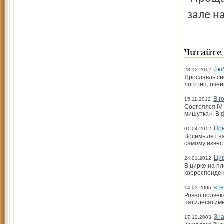
зале н
Читайте
Люб
28.12.2012
Ярославль сн
логотип, оче
В г
15.11.2012
Состоялся IV
мишутка». В 
Пов
01.04.2012
Восемь лет н
самому извес
Цир
24.01.2012
В цирке на п
корреспонде
«Т
14.03.2006
Ровно полвек
пятидесятиме
Зна
17.12.2003