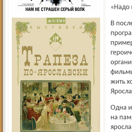
«Надо 
В последние годы Рэм Александрович занимался
програ
пример
героич
органи
фильмы
жить х
Яросла
Одна из значимых акций Рэма Юстинова – сбор средств
на пам
яросла