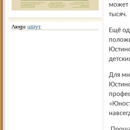
может 
тысяч.
Люди
ищут
Ещё одна акция – движение харитоновцев. В поисках
положи
Юстино
детски
Для многих школьников и студентов встреча с Рэмом
Юстино
профес
«Юност
навсег
Прощание с Рэмом Юстиновым состоится в ритуальном