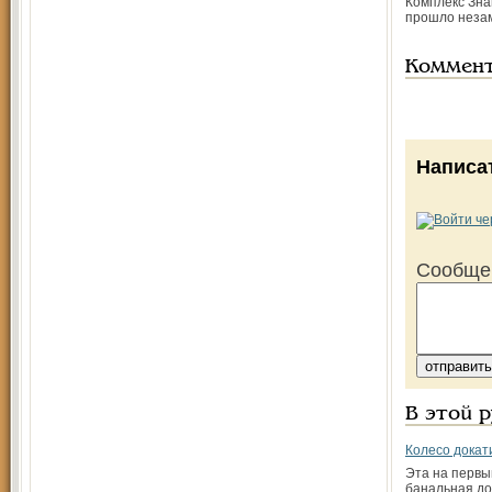
Комплекс Зна
прошло незам
Коммен
Написа
Сообще
В этой 
Колесо докат
Эта на первы
банальная д