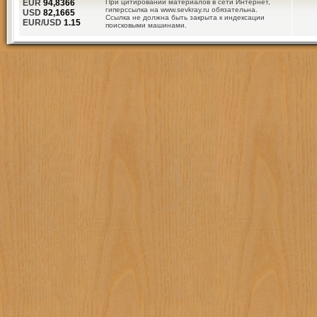
EUR
94,8366
При цитировании материалов в сети Интернет,
гиперссылка на www.sevkray.ru обязательна.
USD
82,1665
Ссылка не должна быть закрыта к индексации
EUR/USD
1.15
поисковыми машинами.