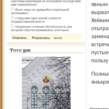
участники революций не осознавали последствий
явным 
ими совершённого
Всего лишь не удавшийся социальный
вырват
эксперимент
Следствие преступной слабости
Хейкин
государственной власти
Неудачное стечение обстоятельств, при
отыгра
котором события развивались спонтанно
замена
Архив
встреч
Фото дня
пустые
пользу
Полный отчет о матче читайте в номере газеты за 25
января