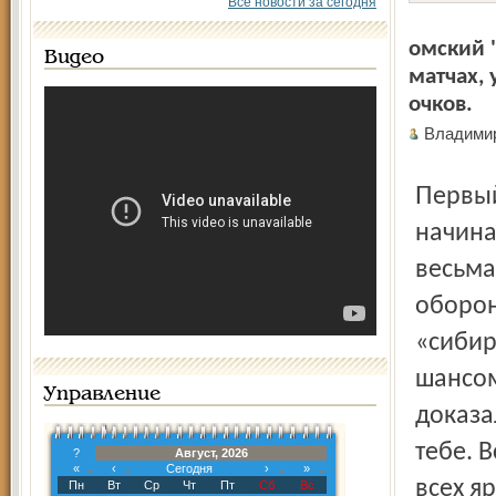
Все новости за сегодня
омский "
Видео
матчах, 
очков.
Владими
Первый период остался за хозяевами площадки, хотя
начина
весьма
оборон
«сибир
шансом
Управление
доказа
тебе. 
?
Август, 2026
«
‹
Сегодня
›
»
всех я
Пн
Вт
Ср
Чт
Пт
Сб
Вс