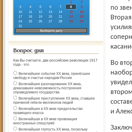
1
2
по зве
3
4
5
6
7
8
9
10
11
12
13
14
15
16
Вторая
17
18
19
20
21
22
23
24
25
26
27
28
29
30
усилия
31
Выберите дату
соперн
касани
Вопрос дня
Как Вы считаете, две российские революции 1917
Во втором периоде все происходило с точностью да
года - это
наобор
Величайшее событие ХХ века, принёсшее
свободу и счастье народам России
увидел
Величайшее разочарование ХХ века,
доказавшее невозможность построения
втором
справедливого государства
Величайшее преступление ХХ века, ставшее
состав
причиной гибели миллионов людей
Величайшее в ХХ веке предательство
и Алек
правящего класса
Величайшая в ХХ веке провокация
иностранных спецслужб
Заключительный отрезок встречи также проходил за
Величайшая глупость ХХ века, поскольку