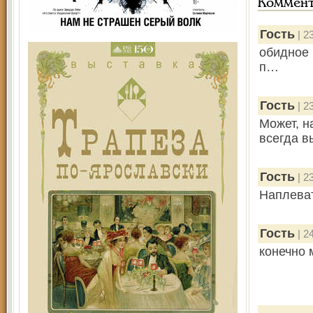
Коммен
Гость
| 2
обидное 
п…
Гость
| 2
Может, н
всегда в
Гость
| 2
Наплеват
Гость
| 2
конечно 