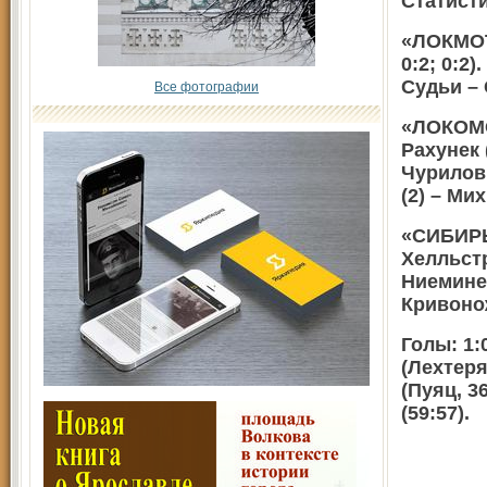
Статисти
«ЛОКМОТИ
0:2; 0:2
Судьи – 
Все фотографии
«ЛОКОМОТ
Рахунек 
Чурилов 
(2) – Ми
«СИБИРЬ»
Хелльстр
Ниеминен
Кривонож
Голы: 1:
(Лехтеря,
(Пуяц, 36
(59:57).