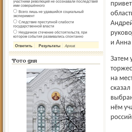
участники революций не осознавали последствий
привет
ими совершённого
Всего лишь не удавшийся социальный
област
эксперимент
Андрей
Следствие преступной слабости
государственной власти
руково
Неудачное стечение обстоятельств, при
котором события развивались спонтанно
и Анна
Архив
Затем участники конференции переехали в Рыбинск, где в
Фото дня
торжес
на мес
сказал
выбран
нём уч
россий