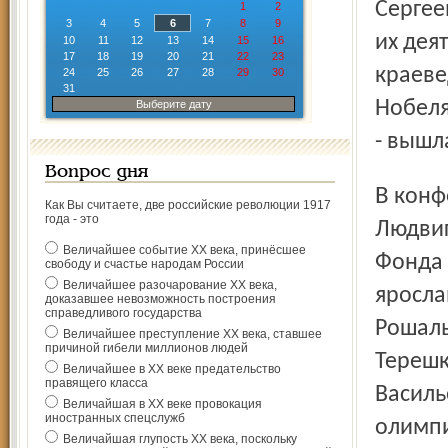
Сергее
1
2
3
4
5
6
7
8
9
их дея
10
11
12
13
14
15
16
17
18
19
20
21
22
23
краеве
24
25
26
27
28
29
30
31
Нобеля
Выберите дату
- вышл
Вопрос дня
В конференции приняли участие лауреаты Премии
Как Вы считаете, две российские революции 1917
года - это
Людвиг
Величайшее событие ХХ века, принёсшее
Фонда 
свободу и счастье народам России
Величайшее разочарование ХХ века,
яросла
доказавшее невозможность построения
справедливого государства
Рошаль
Величайшее преступление ХХ века, ставшее
причиной гибели миллионов людей
Терешк
Величайшее в ХХ веке предательство
правящего класса
Василь
Величайшая в ХХ веке провокация
иностранных спецслужб
олимпи
Величайшая глупость ХХ века, поскольку