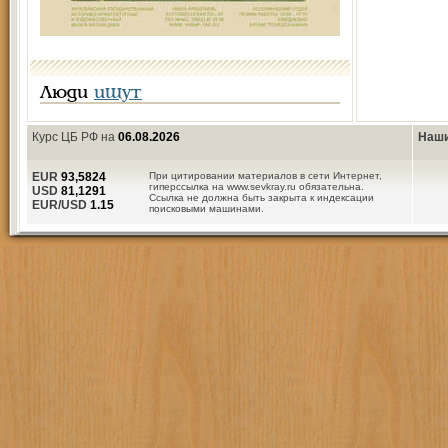
Люди
ищут
Курс ЦБ РФ на
06.08.2026
Наши
EUR
93,5824
При цитировании материалов в сети Интернет,
гиперссылка на www.sevkray.ru обязательна.
USD
81,1291
Ссылка не должна быть закрыта к индексации
EUR/USD
1.15
поисковыми машинами.