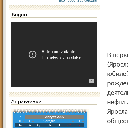
Все новости за сегодня
Видео
В первой половине дня в Губернаторском доме
(Яросл
юбилей
рожден
деятел
нефти 
Управление
Яросла
?
Август, 2026
общест
«
‹
Сегодня
›
»
Пн
Вт
Ср
Чт
Пт
Сб
Вс