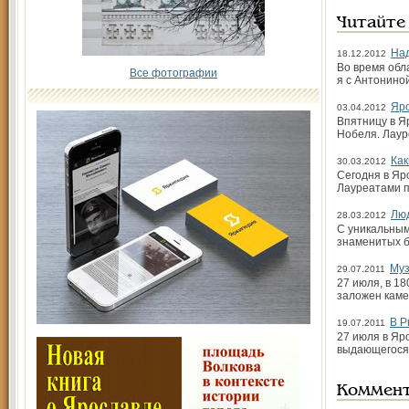
Читайте
Над
18.12.2012
Во время обл
Все фотографии
я с Антонино
Яро
03.04.2012
Впятницу в Я
Нобеля. Лаур
Как
30.03.2012
Сегодня в Яр
Лауреатами п
Люд
28.03.2012
С уникальным
знаменитых б
Муз
29.07.2011
27 июля, в 18
заложен каме
В Р
19.07.2011
27 июля в Яр
выдающегося
Коммен