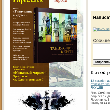
Написа
Сообще
В этой 
12 декабря д
отмечает биз
ЯКУШЕВ
Яков Семёно
родился 12 д
Ярославле. В
школу № 44 и