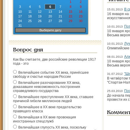
1
2
3
4
5
6
7
8
9
В с
15.01.2013
10
11
12
13
14
15
16
16 января на
17
18
19
20
21
22
23
искусственном
24
25
26
27
28
29
30
31
По
10.01.2013
Выберите дату
10 января яр
Весьма вероя
Луч
10.01.2013
Олимпийские
Вопрос дня
Алх
08.01.2013
Как Вы считаете, две российские революции 1917
10 января яр
года - это
Весьма вероя
Величайшее событие ХХ века, принёсшее
"Ши
31.07.2012
свободу и счастье народам России
В четвёртом 
"Спартак-Нал
Величайшее разочарование ХХ века,
доказавшее невозможность построения
справедливого государства
Пос
25.03.2010
До начала пе
Величайшее преступление ХХ века, ставшее
провести их 
причиной гибели миллионов людей
Величайшее в ХХ веке предательство
правящего класса
Коммен
Величайшая в ХХ веке провокация
иностранных спецслужб
Величайшая глупость ХХ века, поскольку