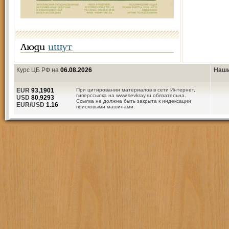
Люди
ищут
Курс ЦБ РФ на
06.08.2026
Наши
EUR
93,1901
При цитировании материалов в сети Интернет,
гиперссылка на www.sevkray.ru обязательна.
USD
80,9293
Ссылка не должна быть закрыта к индексации
EUR/USD
1.16
поисковыми машинами.