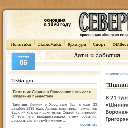
основана
в 1898 году
Политика
Экономика
Культура
Спорт
Общес
Даты и события
четверг
06
Комментиров
Тема дня
"Шинни
Памятник Ленина в Ярославле: пять лет в
ожидании пьедестала
В 21 тур
«Шинник
Памятник Ленину в Ярославле был открыт 23
декабря 1939 года. Авторы памятника - скульптор
Воронеж
Василий Козлов и архитектор Сергей Капачинский.
О том, что предшествовало этому событию,
Григорян
рассказывается в публикуемом ...
прочитать