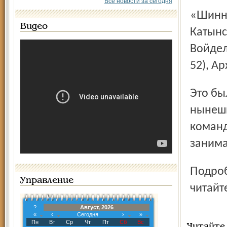
Все новости за сегодня
«Шинник» играл в таком составе: Ребров, Поворов, Сухов,
Видео
Катынс
Войдел
52), Ар
Это была уже шестая подряд победа «Шинника» в
нынешн
команд
занима
Подробный репортаж о матче «Шинник» - «Факел»
Управление
читайт
?
Август, 2026
«
‹
Сегодня
›
»
Пн
Вт
Ср
Чт
Пт
Сб
Вс
Читайте