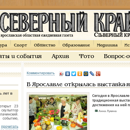
ура
Спорт
Общество
Образование
Медицина
Ис
аты и события
Архив
Фото
Вопрос-
Комментировать
В Ярославле открылась выставка-я
ь лет в
Сегодня в Ярославле
традиционная выста
достижения на ней п
открыт 23
 скульптор
Анна Лукина
пачинский.
 событию,
прочитать