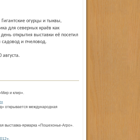
ика для северных краёв как
В день открытия выставки её посетил
 садовод и пчеловод.
 августа.
«Мир и клир».
е»
од» открывается международная
ая выставка-ярмарка «Пошехонье-Агро».
012».