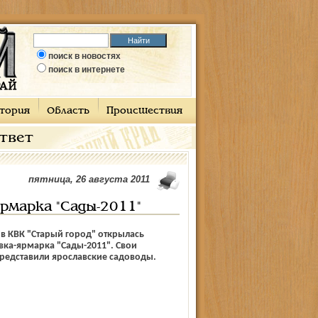
поиск в новостях
поиск в интернете
тория
Область
Происшествия
ответ
пятница, 26 августа 2011
рмарка "Сады-2011"
 в КВК "Старый город" открылась
вка-ярмарка "Сады-2011". Свои
редставили ярославские садоводы.