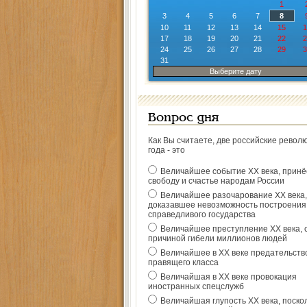
1
3
4
5
6
7
8
10
11
12
13
14
15
1
17
18
19
20
21
22
2
24
25
26
27
28
29
3
31
Выберите дату
Вопрос дня
Как Вы считаете, две российские револ
года - это
Величайшее событие ХХ века, прин
свободу и счастье народам России
Величайшее разочарование ХХ века,
доказавшее невозможность построения
справедливого государства
Величайшее преступление ХХ века, 
причиной гибели миллионов людей
Величайшее в ХХ веке предательств
правящего класса
Величайшая в ХХ веке провокация
иностранных спецслужб
Величайшая глупость ХХ века, поско