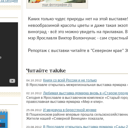
 за сегодня
еще фотографии (6)
Каких только чудес природы нет на этой выставке! Гигантские огурцы и тыквы,
невообразимой красоты цветы и даже такая экзот
виноград - всё это можно увидеть на прилавках. 
мэр Ярославля Виктор Волончунас - сам страстный
Репортаж с выставки читайте в "Северном крае" 30
Читайте также
Книги со всей России и не только
04.10.2012
В Ярославле открылась межрегиональная выставка-ярмарка 
Любимая выставка-ярмарка вновь в «Старом город
02.10.2012
Сегодня в Ярославле в выставочном комплексе «Старый гор
православная выставка-ярмарка «Мир и клир».
И медовуха в берестяной кружке
25.09.2012
В Пошехонском районе впервые прошла сельскохозяйственн
Жители нашей «Северной Венеции» показали,
»
с
В Ярославле открылась выставка-ярмарка «Сады-2
23.08.2012