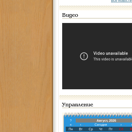
Все новости
Видео
Управление
?
Август, 2026
«
‹
Сегодня
›
Пн
Вт
Ср
Чт
Пт
Сб
В