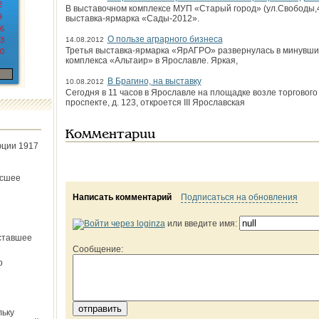
2
В выставочном комплексе МУП «Старый город» (ул.Свободы,
9
выставка-ярмарка «Сады-2012».
6
О пользе аграрного бизнеса
3
14.08.2012
Третья выставка-ярмарка «ЯрАГРО» развернулась в минувши
0
комплекса «Альтаир» в Ярославле. Яркая,
В Брагино, на выставку
10.08.2012
Сегодня в 11 часов в Ярославле на площадке возле торговог
проспекте, д. 123, откроется III Ярославская
Комментарии
юции 1917
ёсшее
Написать комментарий
Подписаться на обновления
или введите имя:
ставшее
Сообщение:
о
льку