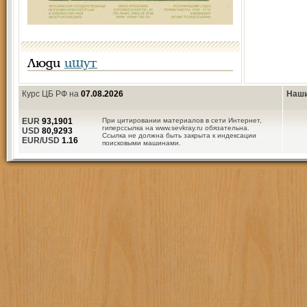
Люди
ищут
Курс ЦБ РФ на
07.08.2026
Наши
EUR
93,1901
При цитировании материалов в сети Интернет,
гиперссылка на www.sevkray.ru обязательна.
USD
80,9293
Ссылка не должна быть закрыта к индексации
EUR/USD
1.16
поисковыми машинами.