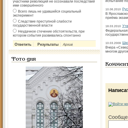
испытание п
участники революций не осознавали последствий
ими совершённого
Рус
10.06.2010
Всего лишь не удавшийся социальный
В Ярославско
эксперимент
приёма экзам
Следствие преступной слабости
государственной власти
Ут
18.03.2010
Федеральная 
Неудачное стечение обстоятельств, при
государствен
котором события развивались спонтанно
Шко
10.03.2009
Архив
Вчера «Северн
многом друго
Фото дня
Коммен
Написа
Сообще