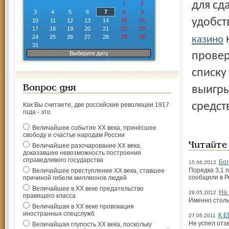
для сд
1
2
3
4
5
6
7
8
9
удобст
10
11
12
13
14
15
16
17
18
19
20
21
22
23
24
25
26
27
28
29
30
казино
31
Выберите дату
провер
списку
Вопрос дня
выигры
средст
Как Вы считаете, две российские революции 1917
года - это
Величайшее событие ХХ века, принёсшее
свободу и счастье народам России
Читайте
Величайшее разочарование ХХ века,
доказавшее невозможность построения
справедливого государства
Бол
15.06.2012
Порядка 3,1 
Величайшее преступление ХХ века, ставшее
сообщили в 
причиной гибели миллионов людей
Величайшее в ХХ веке предательство
На 
29.05.2012
правящего класса
Именно столь
Величайшая в ХХ веке провокация
иностранных спецслужб
К Е
27.05.2011
Не успел отз
Величайшая глупость ХХ века, поскольку