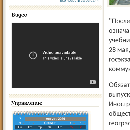
Все новости за сегодня
Видео
"Последний звонок" для нынешних выпускников не
означа
учебни
28 мая
госэкз
коммун
Обязательные предметы - русский язык и математику -
выпуск
Управление
Иностр
общест
?
Август, 2026
геогра
«
‹
Сегодня
›
»
Пн
Вт
Ср
Чт
Пт
Сб
Вс