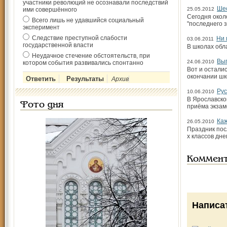
участники революций не осознавали последствий
Шес
ими совершённого
25.05.2012
Сегодня окол
Всего лишь не удавшийся социальный
"последнего з
эксперимент
Следствие преступной слабости
Ни 
03.06.2011
государственной власти
В школах обл
Неудачное стечение обстоятельств, при
Вып
24.06.2010
котором события развивались спонтанно
Вот и остали
окончании шк
Архив
Рус
10.06.2010
В Ярославско
Фото дня
приёма экзам
Каж
26.05.2010
Праздник пос
х классов дн
Коммен
Написа