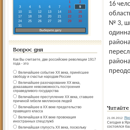
1
2
16 чел
3
4
5
6
7
8
9
10
11
12
13
14
15
16
област
17
18
19
20
21
22
23
24
25
26
27
28
29
30
№ 3, ш
31
Выберите дату
одинна
района
Вопрос дня
пересл
Как Вы считаете, две российские революции 1917
района
года - это
преодо
Величайшее событие ХХ века, принёсшее
свободу и счастье народам России
Величайшее разочарование ХХ века,
доказавшее невозможность построения
справедливого государства
Величайшее преступление ХХ века, ставшее
причиной гибели миллионов людей
Величайшее в ХХ веке предательство
Читайте
правящего класса
Величайшая в ХХ веке провокация
Яро
21.06.2012
иностранных спецслужб
Сегодня в Яр
состоялся бал
Величайшая глупость ХХ века, поскольку