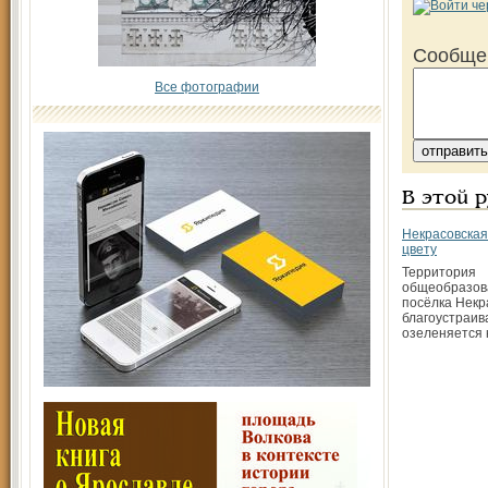
Сообще
Все фотографии
В этой 
Некрасовская
цвету
Территория
общеобразов
посёлка Некр
благоустраив
озеленяется 