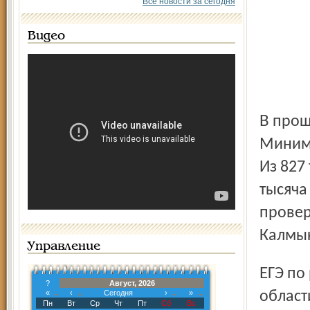
Все новости за сегодня
Видео
В прошлом году этот предмет завалили 4,1 процента.
Минима
Из 827
тысяча
провер
Калмы
Управление
ЕГЭ по русскому языку на территории Ярославской
?
Август, 2026
«
‹
Сегодня
›
»
област
Пн
Вт
Ср
Чт
Пт
Сб
Вс