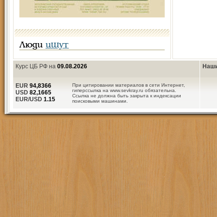
Люди
ищут
Курс ЦБ РФ на
09.08.2026
Наши
EUR
94,8366
При цитировании материалов в сети Интернет,
гиперссылка на www.sevkray.ru обязательна.
USD
82,1665
Ссылка не должна быть закрыта к индексации
EUR/USD
1.15
поисковыми машинами.