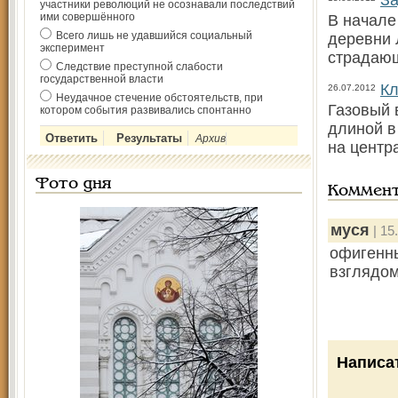
За
участники революций не осознавали последствий
ими совершённого
В начале
Всего лишь не удавшийся социальный
деревни 
эксперимент
страдающ
Следствие преступной слабости
государственной власти
Кл
26.07.2012
Неудачное стечение обстоятельств, при
Газовый 
котором события развивались спонтанно
длиной в
Архив
на центр
Фото дня
Коммен
муся
| 15
офигенны
взглядом
Написа