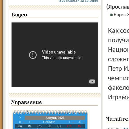
Все новости за сегодня
(Яросла
Борис 
Видео
Как сообщает сайт ХК "Локомотив", это право Петр Ильич
получи
Национ
сложно
Петр И
чемпио
факело
Играми
Управление
?
Август, 2026
Читайте
«
‹
Сегодня
›
»
Пн
Вт
Ср
Чт
Пт
Сб
Вс
16.11.2012