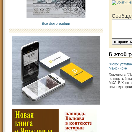
Сообще
Все фотографии
В этой 
"Локо" уступа
Мансийске
Хоккеисты "Л
четвертый ма
МХЛ. В Хант
команда прои