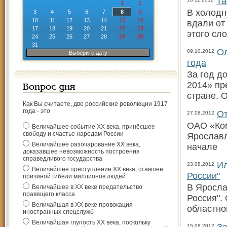
Та
1
2
В холодн
3
4
5
6
7
8
9
10
11
12
13
14
15
16
вдали от
17
18
19
20
21
22
23
этого сло
24
25
26
27
28
29
30
31
Ол
09.10.2012
Выберите дату
года
За год д
2014» пр
Вопрос дня
стране. 
Как Вы считаете, две российские революции 1917
года - это
От
27.08.2012
ОАО «Ком
Величайшее событие ХХ века, принёсшее
свободу и счастье народам России
Ярославл
Величайшее разочарование ХХ века,
начале
доказавшее невозможность построения
справедливого государства
Ил
23.08.2012
Величайшее преступление ХХ века, ставшее
России"
причиной гибели миллионов людей
В Яросла
Величайшее в ХХ веке предательство
правящего класса
Россия".
Величайшая в ХХ веке провокация
областно
иностранных спецслужб
Величайшая глупость ХХ века, поскольку
15.08.2012