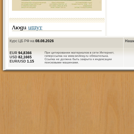
Люди
ищут
Курс ЦБ РФ на
08.08.2026
Наши
EUR
94,8366
При цитировании материалов в сети Интернет,
гиперссылка на www.sevkray.ru обязательна.
USD
82,1665
Ссылка не должна быть закрыта к индексации
EUR/USD
1.15
поисковыми машинами.